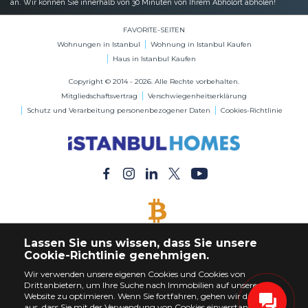
an. Wir können Sie innerhalb von 30 Minuten von Ihrem Abholort abholen!
FAVORITE-SEITEN
Wohnungen in Istanbul
Wohnung in Istanbul Kaufen
Haus in Istanbul Kaufen
Copyright © 2014 - 2026. Alle Rechte vorbehalten.
Mitgliedschaftsvertrag
Verschwiegenheitserklärung
Schutz und Verarbeitung personenbezogener Daten
Cookies-Richtlinie
BITCOIN AKZEPTIERT
Lassen Sie uns wissen, dass Sie unsere
Kaufen Sie jede Immobilie mit Bitcoin-Zahlung
Cookie-Richtlinie genehmigen.
Wir verwenden unsere eigenen Cookies und Cookies von
Drittanbietern, um Ihre Suche nach Immobilien auf unserer
Website zu optimieren. Wenn Sie fortfahren, gehen wir davon
aus, dass Sie mit der Verwendung von Cookies einverstanden sind.