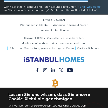
Wenn Sie jetzt in Istanbul sind, rufen Sie uns direkt unter
+90 535 480 80 80
an. Wir können Sie innerhalb von 30 Minuten von Ihrem Abholort abholen!
FAVORITE-SEITEN
Wohnungen in Istanbul
Wohnung in Istanbul Kaufen
Haus in Istanbul Kaufen
Copyright © 2014 - 2026. Alle Rechte vorbehalten.
Mitgliedschaftsvertrag
Verschwiegenheitserklärung
Schutz und Verarbeitung personenbezogener Daten
Cookies-Richtlinie
BITCOIN AKZEPTIERT
Lassen Sie uns wissen, dass Sie unsere
Kaufen Sie jede Immobilie mit Bitcoin-Zahlung
Cookie-Richtlinie genehmigen.
Wir verwenden unsere eigenen Cookies und Cookies von