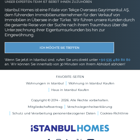
UNSER EXPERTEN-TEAM IST BEREIT IHNEN ZUZUHÖREN
Istanbul Homes ist eine Filiale von Tekçe Overseas Gayrimenkul AŞ,
dem führenden Immobilienunternehmen für den Verkauf von
Immobilien in Übersee in der Türkei. Wir führen unsere Kunden durch
die gesamte Reise von der Suche nach ihrem Traumhaus über die
Unterzeichnung ihrer Eigentumsurkunden bis hin zur
Eingewöhnung.
ICH MÖCHTE SIE TREFFEN
Wenn Sie jetzt in Istanbul sind, rufen Sie uns direkt unter
+90 535 480 80 80
an. Wir können Sie innerhalb von 30 Minuten von Ihrem Abholort abholen!
FAVORITE-SEITEN
Wohnungen in Istanbul
Wohnung in Istanbul Kaufen
Haus in Istanbul Kaufen
Copyright © 2014 - 2026. Alle Rechte vorbehalten.
Mitgliedschaftsvertrag
Verschwiegenheitserklärung
Schutz und Verarbeitung personenbezogener Daten
Cookies-Richtlinie