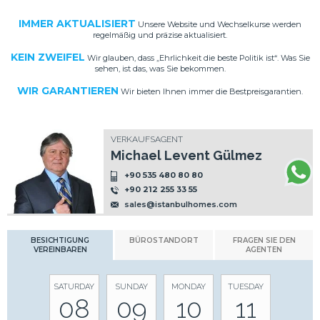
IMMER AKTUALISIERT
Unsere Website und Wechselkurse werden
regelmäßig und präzise aktualisiert.
KEIN ZWEIFEL
Wir glauben, dass „Ehrlichkeit die beste Politik ist“. Was Sie
sehen, ist das, was Sie bekommen.
WIR GARANTIEREN
Wir bieten Ihnen immer die Bestpreisgarantien.
VERKAUFSAGENT
Michael Levent Gülmez
+90 535 480 80 80
+90 212 255 33 55
sales@istanbulhomes.com
BESICHTIGUNG
BÜROSTANDORT
FRAGEN SIE DEN
VEREINBAREN
AGENTEN
SATURDAY
SUNDAY
MONDAY
TUESDAY
08
09
10
11