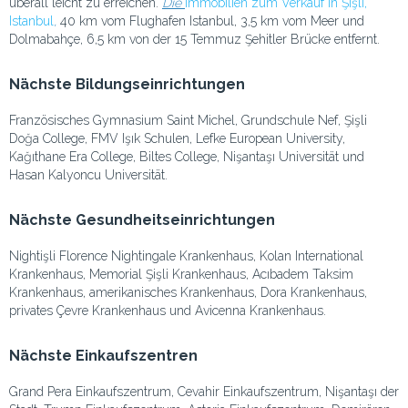
überall leicht zu erreichen.
Die
Immobilien zum Verkauf in Şişli,
Istanbul
,
40 km vom Flughafen Istanbul, 3,5 km vom Meer und
Dolmabahçe, 6,5 km von der 15 Temmuz Şehitler Brücke entfernt.
Nächste Bildungseinrichtungen
Französisches Gymnasium Saint Michel, Grundschule Nef, Şişli
Doğa College, FMV Işık Schulen, Lefke European University,
Kağıthane Era College, Biltes College, Nişantaşı Universität und
Hasan Kalyoncu Universität.
Nächste Gesundheitseinrichtungen
Nightişli Florence Nightingale Krankenhaus, Kolan International
Krankenhaus, Memorial Şişli Krankenhaus, Acıbadem Taksim
Krankenhaus, amerikanisches Krankenhaus, Dora Krankenhaus,
privates Çevre Krankenhaus und Avicenna Krankenhaus.
Nächste Einkaufszentren
Grand Pera Einkaufszentrum, Cevahir Einkaufszentrum, Nişantaşı der