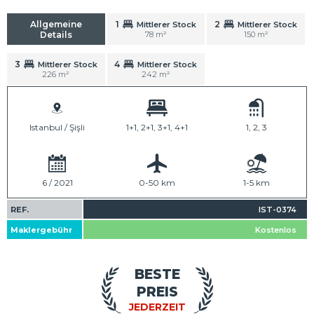
Allgemeine
1
2
Mittlerer Stock
Mittlerer Stock
Details
78 m²
150 m²
3
4
Mittlerer Stock
Mittlerer Stock
226 m²
242 m²
Istanbul / Şişli
1+1, 2+1, 3+1, 4+1
1, 2, 3
6 / 2021
0-50 km
1-5 km
REF.
IST-0374
Maklergebühr
Kostenlos
BESTE
PREIS
JEDERZEIT