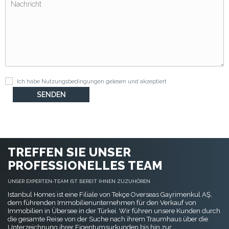
Ich habe
Nutzungsbedingungen
gelesen und akzeptiert
TREFFEN SIE UNSER
PROFESSIONELLES TEAM
UNSER EXPERTEN-TEAM IST BEREIT IHNEN ZUZUHÖREN
Istanbul Homes ist eine Filiale von Tekçe Overseas Gayrimenkul AŞ,
dem führenden Immobilienunternehmen für den Verkauf von
Immobilien in Übersee in der Türkei. Wir führen unsere Kunden durch
die gesamte Reise von der Suche nach ihrem Traumhaus über die
Unterzeichnung ihrer Eigentumsurkunden bis hin zur