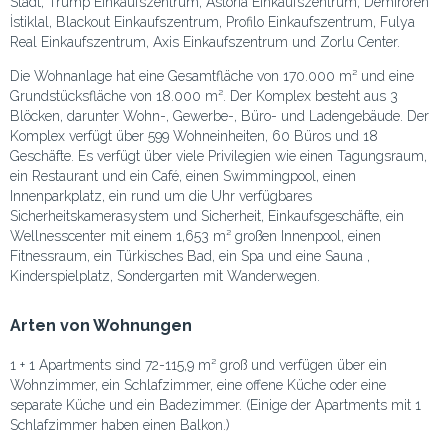
Stadt, Trump Einkaufszentrum, Astoria Einkaufszentrum, Demirören
İstiklal, Blackout Einkaufszentrum, Profilo Einkaufszentrum, Fulya
Real Einkaufszentrum, Axis Einkaufszentrum und Zorlu Center.
Die Wohnanlage hat eine Gesamtfläche von 170.000 m² und eine
Grundstücksfläche von 18.000 m². Der Komplex besteht aus 3
Blöcken, darunter Wohn-, Gewerbe-, Büro- und Ladengebäude. Der
Komplex verfügt über 599 Wohneinheiten, 60 Büros und 18
Geschäfte. Es verfügt über viele Privilegien wie einen Tagungsraum,
ein Restaurant und ein Café, einen Swimmingpool, einen
Innenparkplatz, ein rund um die Uhr verfügbares
Sicherheitskamerasystem und Sicherheit, Einkaufsgeschäfte, ein
Wellnesscenter mit einem 1,653 m² großen Innenpool, einen
Fitnessraum, ein Türkisches Bad, ein Spa und eine Sauna ,
Kinderspielplatz, Sondergarten mit Wanderwegen.
Arten von Wohnungen
1 + 1 Apartments sind 72-115,9 m² groß und verfügen über ein
Wohnzimmer, ein Schlafzimmer, eine offene Küche oder eine
separate Küche und ein Badezimmer. (Einige der Apartments mit 1
Schlafzimmer haben einen Balkon.)