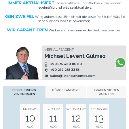
IMMER AKTUALISIERT
Unsere Website und Wechselkurse werden
regelmäßig und präzise aktualisiert.
KEIN ZWEIFEL
Wir glauben, dass „Ehrlichkeit die beste Politik ist“. Was Sie
sehen, ist das, was Sie bekommen.
WIR GARANTIEREN
Wir bieten Ihnen immer die Bestpreisgarantien.
VERKAUFSAGENT
Michael Levent Gülmez
+90 535 480 80 80
+90 212 255 33 55
sales@istanbulhomes.com
BESICHTIGUNG
BÜROSTANDORT
FRAGEN SIE DEN
VEREINBAREN
AGENTEN
MONDAY
TUESDAY
WEDNESDAY
THURSDAY
10
11
12
13
AUG
AUG
AUG
AUG