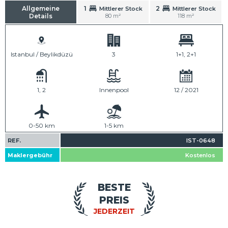
Allgemeine
1
2
Mittlerer Stock
Mittlerer Stock
Details
80 m²
118 m²
Istanbul / Beylikdüzü
3
1+1, 2+1
1, 2
Innenpool
12 / 2021
0-50 km
1-5 km
REF.
IST-0648
Maklergebühr
Kostenlos
BESTE
PREIS
JEDERZEIT