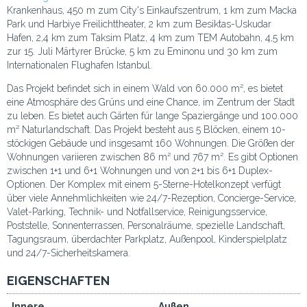
Krankenhaus, 450 m zum City's Einkaufszentrum, 1 km zum Macka
Park und Harbiye Freilichttheater, 2 km zum Besiktas-Uskudar
Hafen, 2,4 km zum Taksim Platz, 4 km zum TEM Autobahn, 4,5 km
zur 15. Juli Märtyrer Brücke, 5 km zu Eminonu und 30 km zum
Internationalen Flughafen Istanbul.
Das Projekt befindet sich in einem Wald von 60.000 m², es bietet
eine Atmosphäre des Grüns und eine Chance, im Zentrum der Stadt
zu leben. Es bietet auch Gärten für lange Spaziergänge und 100.000
m² Naturlandschaft. Das Projekt besteht aus 5 Blöcken, einem 10-
stöckigen Gebäude und insgesamt 160 Wohnungen. Die Größen der
Wohnungen variieren zwischen 86 m² und 767 m². Es gibt Optionen
zwischen 1+1 und 6+1 Wohnungen und von 2+1 bis 6+1 Duplex-
Optionen. Der Komplex mit einem 5-Sterne-Hotelkonzept verfügt
über viele Annehmlichkeiten wie 24/7-Rezeption, Concierge-Service,
Valet-Parking, Technik- und Notfallservice, Reinigungsservice,
Poststelle, Sonnenterrassen, Personalräume, spezielle Landschaft,
Tagungsraum, überdachter Parkplatz, Außenpool, Kinderspielplatz
und 24/7-Sicherheitskamera.
EIGENSCHAFTEN
Innere
Außen