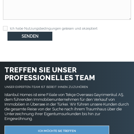
Ich habe
Nutzungsbedingungen
gelesen und akzeptiert
TREFFEN SIE UNSER
PROFESSIONELLES TEAM
UNSER EXPERTEN-TEAM IST BEREIT IHNEN ZUZUHÖREN
Istanbul Homes ist eine Filiale von Tekçe Overseas Gayrimenkul AŞ,
dem führenden Immobilienunternehmen für den Verkauf von
Immobilien in Übersee in der Türkei. Wir führen unsere Kunden durch
die gesamte Reise von der Suche nach ihrem Traumhaus über die
Unterzeichnung ihrer Eigentumsurkunden bis hin zur
Eingewöhnung.
ICH MÖCHTE SIE TREFFEN