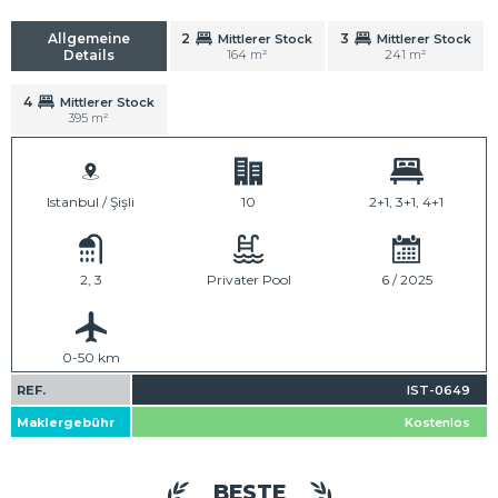
Allgemeine
2
3
Mittlerer Stock
Mittlerer Stock
Details
164 m²
241 m²
4
Mittlerer Stock
395 m²
Istanbul / Şişli
10
2+1, 3+1, 4+1
2, 3
Privater Pool
6 / 2025
0-50 km
REF.
IST-0649
Maklergebühr
Kostenlos
BESTE