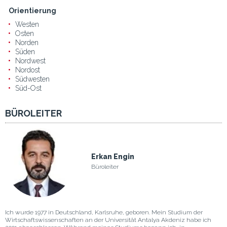
Orientierung
Westen
Osten
Norden
Süden
Nordwest
Nordost
Südwesten
Süd-Ost
BÜROLEITER
Erkan Engin
Büroleiter
Ich wurde 1977 in Deutschland, Karlsruhe, geboren. Mein Studium der
Wirtschaftswissenschaften an der Universität Antalya Akdeniz habe ich