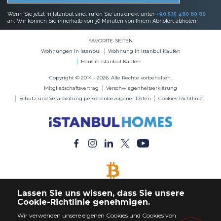
Wenn Sie jetzt in Istanbul sind, rufen Sie uns direkt unter
+90 535 480 80 80
an. Wir können Sie innerhalb von 30 Minuten von Ihrem Abholort abholen!
FAVORITE-SEITEN
Wohnungen in Istanbul
Wohnung in Istanbul Kaufen
Haus in Istanbul Kaufen
Copyright © 2014 - 2026. Alle Rechte vorbehalten.
Mitgliedschaftsvertrag
Verschwiegenheitserklärung
Schutz und Verarbeitung personenbezogener Daten
Cookies-Richtlinie
BITCOIN AKZEPTIERT
Lassen Sie uns wissen, dass Sie unsere
Kaufen Sie jede Immobilie mit Bitcoin-Zahlung
Cookie-Richtlinie genehmigen.
Wir verwenden unsere eigenen Cookies und Cookies von