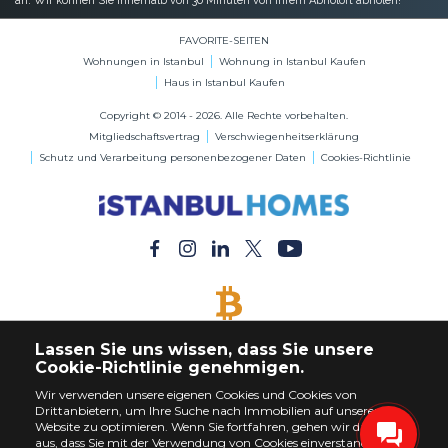
an. Wir können Sie innerhalb von 30 Minuten von Ihrem Abholort abholen!
FAVORITE-SEITEN
Wohnungen in Istanbul
Wohnung in Istanbul Kaufen
Haus in Istanbul Kaufen
Copyright © 2014 - 2026. Alle Rechte vorbehalten.
Mitgliedschaftsvertrag
Verschwiegenheitserklärung
Schutz und Verarbeitung personenbezogener Daten
Cookies-Richtlinie
BITCOIN AKZEPTIERT
Lassen Sie uns wissen, dass Sie unsere
Kaufen Sie jede Immobilie mit Bitcoin-Zahlung
Cookie-Richtlinie genehmigen.
Wir verwenden unsere eigenen Cookies und Cookies von
Drittanbietern, um Ihre Suche nach Immobilien auf unserer
Website zu optimieren. Wenn Sie fortfahren, gehen wir davon
aus, dass Sie mit der Verwendung von Cookies einverstanden sind.