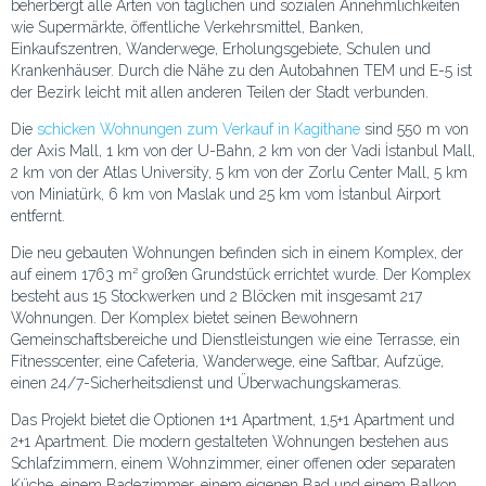
beherbergt alle Arten von täglichen und sozialen Annehmlichkeiten
wie Supermärkte, öffentliche Verkehrsmittel, Banken,
Einkaufszentren, Wanderwege, Erholungsgebiete, Schulen und
Krankenhäuser. Durch die Nähe zu den Autobahnen TEM und E-5 ist
der Bezirk leicht mit allen anderen Teilen der Stadt verbunden.
Die
schicken Wohnungen zum Verkauf in Kagithane
sind 550 m von
der Axis Mall, 1 km von der U-Bahn, 2 km von der Vadi İstanbul Mall,
2 km von der Atlas University, 5 km von der Zorlu Center Mall, 5 km
von Miniatürk, 6 km von Maslak und 25 km vom İstanbul Airport
entfernt.
Die neu gebauten Wohnungen befinden sich in einem Komplex, der
auf einem 1763 m² großen Grundstück errichtet wurde. Der Komplex
besteht aus 15 Stockwerken und 2 Blöcken mit insgesamt 217
Wohnungen. Der Komplex bietet seinen Bewohnern
Gemeinschaftsbereiche und Dienstleistungen wie eine Terrasse, ein
Fitnesscenter, eine Cafeteria, Wanderwege, eine Saftbar, Aufzüge,
einen 24/7-Sicherheitsdienst und Überwachungskameras.
Das Projekt bietet die Optionen 1+1 Apartment, 1,5+1 Apartment und
2+1 Apartment. Die modern gestalteten Wohnungen bestehen aus
Schlafzimmern, einem Wohnzimmer, einer offenen oder separaten
Küche, einem Badezimmer, einem eigenen Bad und einem Balkon.