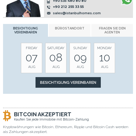
+90 535 480 80 80
+90 212 255 33 55
sales@istanbulhomes.com
BESICHTIGUNG
BÜROSTANDORT
FRAGEN SIE DEN
VEREINBAREN
AGENTEN
FRIDAY
SATURDAY
SUNDAY
MONDAY
07
08
09
10
AUG
AUG
AUG
AUG
BITCOIN AKZEPTIERT
Kaufen Sie jede Immobilie mit Bitcoin-Zahlung
Kryptowährungen wie Bitcoin, Ethereum, Ripple und Bitcoin Cash werden
als Zahlungen akzeptiert.