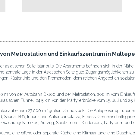
von Metrostation und Einkaufszentrum in Maltepe
er asiatischen Seite Istanbuls. Die Apartments befinden sich in der Näh
ine zentrale Lage in der Asiatischen Seite gute Zugangsmöglichkeiten zu
 langen Küstenlinie und den Promenaden, dem reichen Angebot an sozial
0 m von der Autobahn D-100 und der Metrostation, 200 m vom Einkauf
urasischen Tunnel, 24,5 km von der Märtyrerbrücke vom 15. Juli und 25
ex auf einem 27.000 m² großen Grundstück. Die Anlage verfügt über ein 
Sauna, SPA, Innen- und Außenparkplätze, Fitness, Gemeinschaftsgarten, 
berwachungskameras, Aufzug, Spielzimmer, Kinderpark, Partyraum und 
üche, eine offene oder separate Küche, eine Klimaanlage, eine Duschka