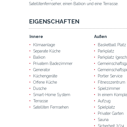
Satellitenfernseher, einen Balkon und eine Terrasse.
EIGENSCHAFTEN
Innere
Außen
Klimaanlage
Basketball Platz
Separate Küche
Parkplatz
Balkon
Parkplatz (gesch
Privatem Badezimmer
Gemeinschaftsg
Generator
Gemeinschaftsp
Küchengeräte
Portier Service
Offene Küche
Fitnesszentrum
Dusche
Spielzimmer
Smart-Home System
In einem Kompl
Terrasse
Aufzug
Satelliten Fernsehen
Spielplatz
Privater Garten
Sauna
Sicherheit 7/24