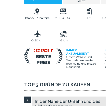
121 m²
Istanbul / Maltepe
2+1, 3+1, 4+1
1, 2
Ge
0-50 km
1-5 km
JEDERZEIT
IMMER
AKTUALISIERT
g
BESTE
„
Unsere Website und
P
Wechselkurse werden
PREIS
s
regelmäßig und präzise
aktualisiert.
TOP 3 GRÜNDE ZU KAUFEN
In der Nähe der U-Bahn und des