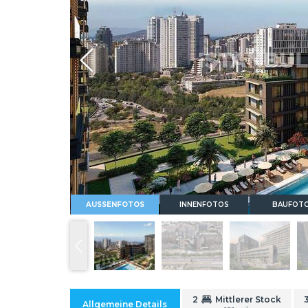
Whatsapp
AUSSENFOTOS
INNENFOTOS
BAUFOT
2
Mittlerer Stock
Allgemeine Details