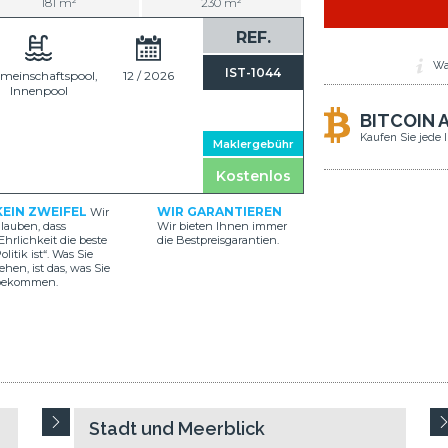
181 m²
230 m²
REF.
Wa
IST-1044
meinschaftspool,
12 / 2026
Innenpool
BITCOIN 
Kaufen Sie jede 
Maklergebühr
Kostenlos
KEIN ZWEIFEL
WIR GARANTIEREN
Wir
lauben, dass
Wir bieten Ihnen immer
Ehrlichkeit die beste
die Bestpreisgarantien.
olitik ist“. Was Sie
ehen, ist das, was Sie
bekommen.
Stadt und Meerblick