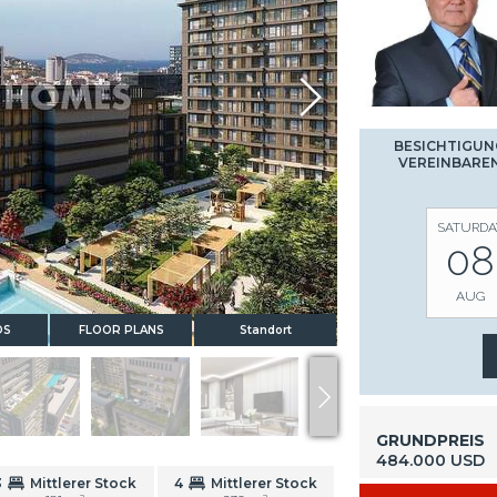
BESICHTIGUN
VEREINBARE
SATURDA
08
AUG
OS
FLOOR PLANS
Standort
GRUNDPREIS
484.000 USD
3
Mittlerer Stock
4
Mittlerer Stock