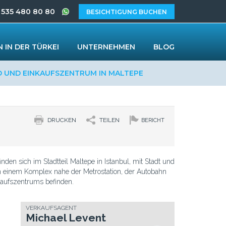
 535 480 80 80
BESICHTIGUNG BUCHEN
 IN DER TÜRKEI
UNTERNEHMEN
BLOG
 UND EINKAUFSZENTRUM IN MALTEPE
DRUCKEN
TEILEN
BERICHT
den sich im Stadtteil Maltepe in Istanbul, mit Stadt und
in einem Komplex nahe der Metrostation, der Autobahn
aufszentrums befinden.
VERKAUFSAGENT
Michael Levent