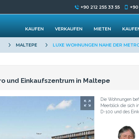
+90 212 255 33 55
+90
KAUFEN
VERKAUFEN
MIETEN
KAUFEN
L
MALTEPE
LUXE WOHNUNGEN NAHE DER METRO
o und Einkaufszentrum in Maltepe
Die Wohnungen befin
Meerblick die sich 
D-100 und des Eink