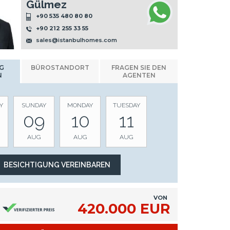
Gülmez
+90 535 480 80 80
+90 212 255 33 55
sales@istanbulhomes.com
G
BÜROSTANDORT
FRAGEN SIE DEN
N
AGENTEN
Y
SUNDAY
MONDAY
TUESDAY
09
10
11
AUG
AUG
AUG
VON
420.000 EUR