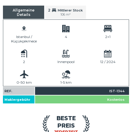
Allgemeine
2
Mittlerer Stock
Details
106 m²
Istanbul /
4
2+1
Küçükçekmece
2
Innenpool
12 / 2024
0-50 km
1-5 km
REF.
IST-1344
Maklergebühr
Kostenlos
BESTE
PREIS