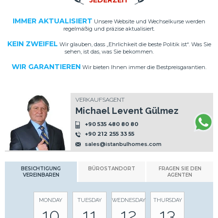
JEDERZEIT
IMMER AKTUALISIERT
Unsere Website und Wechselkurse werden
regelmäßig und präzise aktualisiert.
KEIN ZWEIFEL
Wir glauben, dass „Ehrlichkeit die beste Politik ist“. Was Sie
sehen, ist das, was Sie bekommen.
WIR GARANTIEREN
Wir bieten Ihnen immer die Bestpreisgarantien.
VERKAUFSAGENT
Michael Levent Gülmez
+90 535 480 80 80
+90 212 255 33 55
sales@istanbulhomes.com
BESICHTIGUNG
BÜROSTANDORT
FRAGEN SIE DEN
VEREINBAREN
AGENTEN
MONDAY
TUESDAY
WEDNESDAY
THURSDAY
10
11
12
13