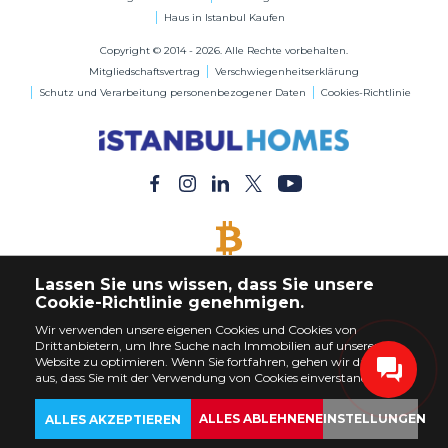
Haus in Istanbul Kaufen
Copyright © 2014 - 2026. Alle Rechte vorbehalten.
Mitgliedschaftsvertrag
Verschwiegenheitserklärung
Schutz und Verarbeitung personenbezogener Daten
Cookies-Richtlinie
BITCOIN AKZEPTIERT
Lassen Sie uns wissen, dass Sie unsere
Kaufen Sie jede Immobilie mit Bitcoin-Zahlung
Cookie-Richtlinie genehmigen.
Wir verwenden unsere eigenen Cookies und Cookies von
Drittanbietern, um Ihre Suche nach Immobilien auf unserer
Website zu optimieren. Wenn Sie fortfahren, gehen wir davon
aus, dass Sie mit der Verwendung von Cookies einverstanden sind.
ALLES ABLEHNEN
EINSTELLUNGEN
ALLES AKZEPTIEREN
ZURÜCK
IMMOBILIEN
ANPASSEN