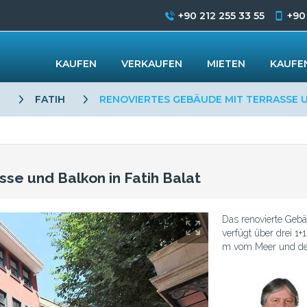
+90 212 255 33 55
+90
KAUFEN
VERKAUFEN
MIETEN
KAUFEN
L
FATIH
RENOVIERTES GEBÄUDE MIT TERRASSE U
se und Balkon in Fatih Balat
Das renovierte Gebä
verfügt über drei 1
m vom Meer und der