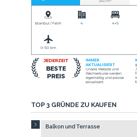
340 m²
Istanbul / Fatih
4
4+5
0-50 km
JEDERZEIT
IMMER
AKTUALISIERT
g
BESTE
„
Unsere Website und
P
Wechselkurse werden
PREIS
s
regelmäßig und präzise
aktualisiert.
TOP 3 GRÜNDE ZU KAUFEN
Balkon und Terrasse