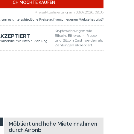
ICH MÖCHTE KAUFEN
Preisaktualisierung am
08.07.2026, 09.58
rum es unterschiedliche Preise auf verschiedenen Webseites gibt?
Kryptowährungen wie
AKZEPTIERT
Bitcoin, Ethereum, Ripple
und Bitcoin Cash werden als
Immobilie mit Bitcoin-Zahlung
Zahlungen akzeptiert.
Möbliert und hohe Mieteinnahmen
durch Airbnb