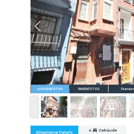
Whatsapp
AUSSENFOTOS
INNENFOTOS
Standor
4
Gebäude
Allgemeine Details