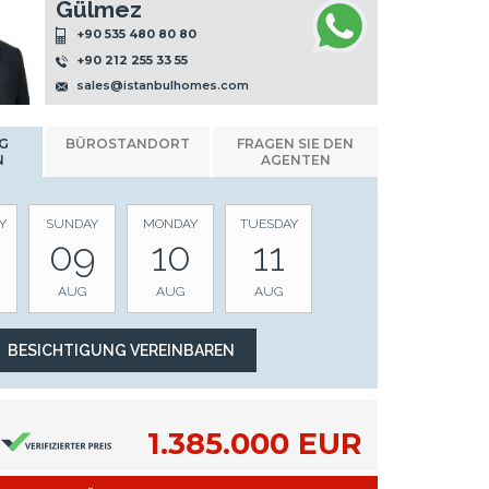
Gülmez
+90 535 480 80 80
+90 212 255 33 55
sales@istanbulhomes.com
G
BÜROSTANDORT
FRAGEN SIE DEN
N
AGENTEN
Y
SUNDAY
MONDAY
TUESDAY
09
10
11
AUG
AUG
AUG
1.385.000 EUR