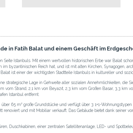
e in Fatih Balat und einem Geschäft im Erdgesch
schen Seite Istanbuls. Mit einem wertvollen historischen Erbe war Balat 
eln im byzantinischen Reich hat, und ist mit alten Kirchen, Synagogen, a
t ist einer der wichtigsten Stadtteile Istanbuls in kultureller und soz
ine strategische Lage in Gehweite aller sozialen Annehmlichkeiten, die S
0 m vom Strand, 2,1 km von Beyazıt, 2,3 km vom Großen Basar, 3,3 km
fen Istanbul entfernt.
ch über 65 m² große Grundstücke und verfügt über 3 1+1-Wohnungstypen
 renoviert und mit Mobiliar verkauft. Das Gebäude bietet dank seiner v
ren, Duschkabinen, einer zentralen Satellitenanlage, LED- und Spotbele