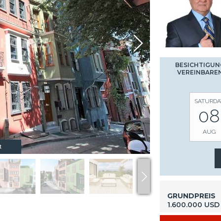
BESICHTIGUN
VEREINBARE
SATURDA
08
AUG
t
GRUNDPREIS
1.600.000 USD