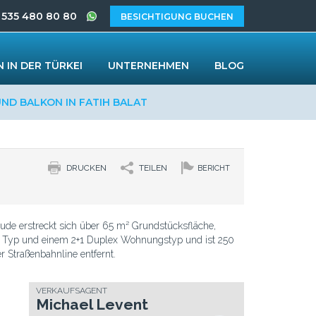
 535 480 80 80
BESICHTIGUNG BUCHEN
 IN DER TÜRKEI
UNTERNEHMEN
BLOG
ND BALKON IN FATIH BALAT
DRUCKEN
TEILEN
BERICHT
ude erstreckt sich über 65 m² Grundstücksfläche,
+1 Typ und einem 2+1 Duplex Wohnungstyp und ist 250
 Straßenbahnline entfernt.
VERKAUFSAGENT
Michael Levent