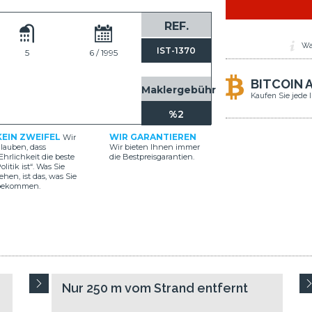
REF.
Wa
IST-1370
5
6 / 1995
BITCOIN 
Maklergebühr
Kaufen Sie jede 
%2
KEIN ZWEIFEL
WIR GARANTIEREN
Wir
lauben, dass
Wir bieten Ihnen immer
Ehrlichkeit die beste
die Bestpreisgarantien.
olitik ist“. Was Sie
ehen, ist das, was Sie
bekommen.
Nur 250 m vom Strand entfernt