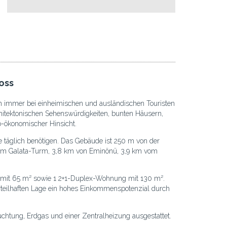
oss
schon immer bei einheimischen und ausländischen Touristen
rchitektonischen Sehenswürdigkeiten, bunten Häusern,
io-ökonomischer Hinsicht.
ie täglich benötigen. Das Gebäude ist 250 m von der
 vom Galata-Turm, 3,8 km von Eminönü, 3,9 km vom
 mit 65 m² sowie 1 2+1-Duplex-Wohnung mit 130 m².
orteilhaften Lage ein hohes Einkommenspotenzial durch
uchtung, Erdgas und einer Zentralheizung ausgestattet.