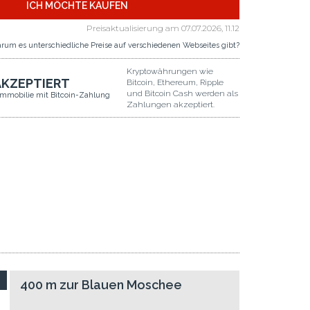
ICH MÖCHTE KAUFEN
Preisaktualisierung am
07.07.2026, 11.12
rum es unterschiedliche Preise auf verschiedenen Webseites gibt?
Kryptowährungen wie
AKZEPTIERT
Bitcoin, Ethereum, Ripple
und Bitcoin Cash werden als
Immobilie mit Bitcoin-Zahlung
Zahlungen akzeptiert.
400 m zur Blauen Moschee