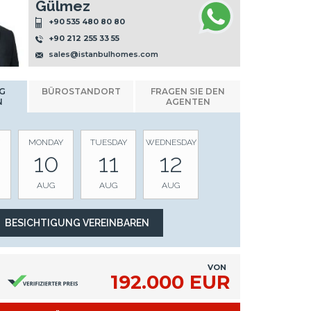
Gülmez
+90 535 480 80 80
+90 212 255 33 55
sales@istanbulhomes.com
G
BÜROSTANDORT
FRAGEN SIE DEN
N
AGENTEN
MONDAY
TUESDAY
WEDNESDAY
10
11
12
AUG
AUG
AUG
VON
192.000 EUR