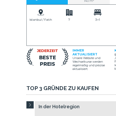
140 m²
Istanbul / Fatih
7
3+1
JEDERZEIT
IMMER
AKTUALISIERT
g
BESTE
„
Unsere Website und
P
Wechselkurse werden
PREIS
s
regelmäßig und präzise
aktualisiert.
TOP 3 GRÜNDE ZU KAUFEN
In der Hotelregion