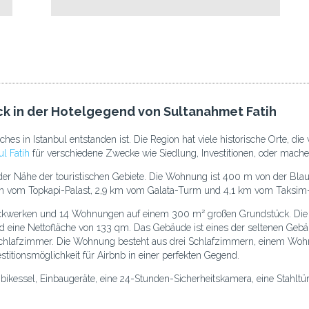
k in der Hotelgegend von Sultanahmet Fatih
ches in Istanbul entstanden ist. Die Region hat viele historische Orte, d
l Fatih
für verschiedene Zwecke wie Siedlung, Investitionen, oder mache
n der Nähe der touristischen Gebiete. Die Wohnung ist 400 m von der 
vom Topkapi-Palast, 2,9 km vom Galata-Turm und 4,1 km vom Taksim-P
ckwerken und 14 Wohnungen auf einem 300 m² großen Grundstück. Die Wo
 eine Nettofläche von 133 qm. Das Gebäude ist eines der seltenen Geb
chlafzimmer. Die Wohnung besteht aus drei Schlafzimmern, einem Woh
estitionsmöglichkeit für Airbnb in einer perfekten Gegend.
ikessel, Einbaugeräte, eine 24-Stunden-Sicherheitskamera, eine Stahltü