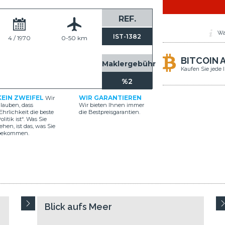
REF.
Wa
IST-1382
4 / 1970
0-50 km
BITCOIN 
Maklergebühr
Kaufen Sie jede 
%2
KEIN ZWEIFEL
WIR GARANTIEREN
Wir
lauben, dass
Wir bieten Ihnen immer
Ehrlichkeit die beste
die Bestpreisgarantien.
olitik ist“. Was Sie
ehen, ist das, was Sie
bekommen.
Blick aufs Meer