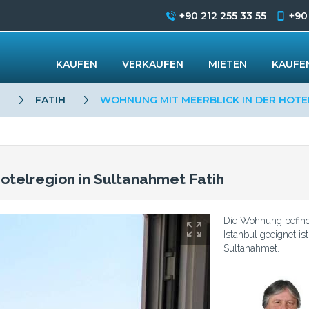
+90 212 255 33 55
+90
KAUFEN
VERKAUFEN
MIETEN
KAUFEN
L
FATIH
WOHNUNG MIT MEERBLICK IN DER HOTE
otelregion in Sultanahmet Fatih
Die Wohnung befindet
Istanbul geeignet i
Sultanahmet.