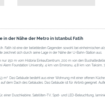
in der Nähe der Metro in Istanbul Fatih
ih. Fatih ist eine der beliebtesten Gegenden sowohl bei einheimischen al
de zeichnet sich durch seine Lage in der Nähe der U-Bahn-Station aus.
h nur 150 m vom Historia Einkaufzentrum, 200 m von den Bushaltestelle
zmi Alem Foundation University, 4 km von Eminonu, 4,8 km von Taksim,
53 m². Das Gebäude besteht aus einer Wohnung mit einer offenen Küche
sse auf dem Dach des Gebäudes. Das Gebäude ist für Airbnb geeignet. 
tür, einer Duschkabine, Satelliten-TV, Spot- und LED-Beleuchtung, lami