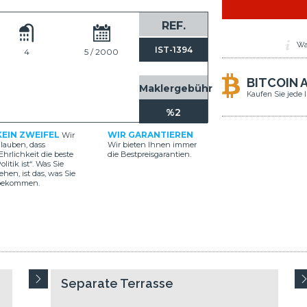
REF.
Wa
IST-1394
4
5 / 2000
BITCOIN 
Maklergebühr
Kaufen Sie jede 
%2
KEIN ZWEIFEL
WIR GARANTIEREN
Wir
lauben, dass
Wir bieten Ihnen immer
Ehrlichkeit die beste
die Bestpreisgarantien.
olitik ist“. Was Sie
ehen, ist das, was Sie
bekommen.
Separate Terrasse