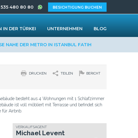
 535 480 80 80
BESICHTIGUNG BUCHEN
 IN DER TÜRKEI
UNTERNEHMEN
BLOG
E NAHE DER METRO IN ISTANBUL FATIH
DRUCKEN
TEILEN
BERICHT
Gebäude besteht aus 4 Wohnungen mit 1 Schlafzimmer
bäude ist voll möbliert mit Terrasse und befindet sich
e für Airbnb.
VERKAUFSAGENT
Michael Levent