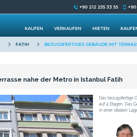
+90 212 255 33 55
+90
KAUFEN
VERKAUFEN
MIETEN
KAUFEN
L
FATIH
BEZUGSFERTIGES GEBÄUDE MIT TERRASS
rasse nahe der Metro in Istanbul Fatih
Das bezugsfertige 
auf 4 Etagen. Das Ge
in einer idealen Lag