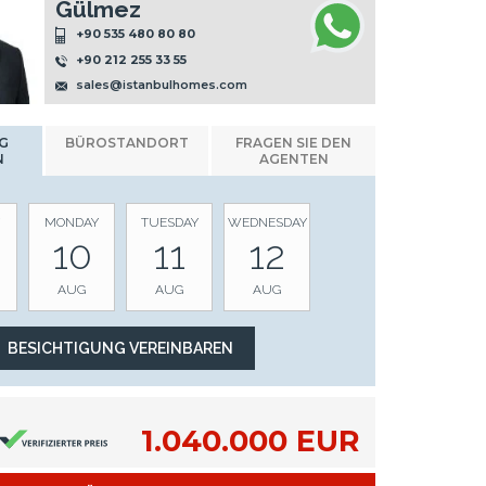
Gülmez
+90 535 480 80 80
+90 212 255 33 55
sales@istanbulhomes.com
G
BÜROSTANDORT
FRAGEN SIE DEN
N
AGENTEN
MONDAY
TUESDAY
WEDNESDAY
10
11
12
AUG
AUG
AUG
1.040.000 EUR