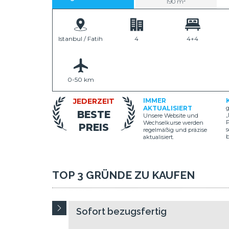
190 m²
Istanbul / Fatih
4
4+4
0-50 km
JEDERZEIT
IMMER
AKTUALISIERT
g
BESTE
„
Unsere Website und
P
Wechselkurse werden
PREIS
s
regelmäßig und präzise
aktualisiert.
TOP 3 GRÜNDE ZU KAUFEN
Sofort bezugsfertig