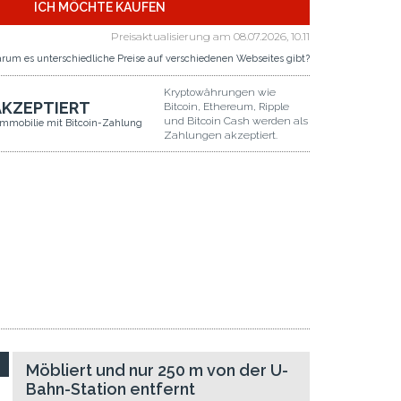
ICH MÖCHTE KAUFEN
Preisaktualisierung am
08.07.2026, 10.11
rum es unterschiedliche Preise auf verschiedenen Webseites gibt?
Kryptowährungen wie
AKZEPTIERT
Bitcoin, Ethereum, Ripple
und Bitcoin Cash werden als
Immobilie mit Bitcoin-Zahlung
Zahlungen akzeptiert.
Möbliert und nur 250 m von der U-
Bahn-Station entfernt