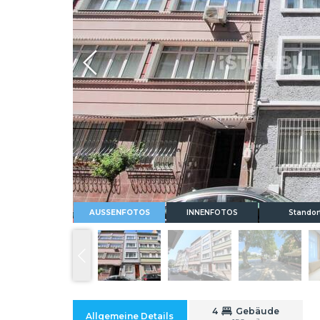
Whatsapp
AUSSENFOTOS
INNENFOTOS
Standor
4
Gebäude
Allgemeine Details