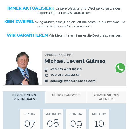
IMMER AKTUALISIERT
Unsere Website und Wechselkurse werden
regelmäßig und präzise aktualisiert.
KEIN ZWEIFEL
Wir glauben, dass „Ehrlichkeit die beste Politik ist“. Was Sie
sehen, ist das, was Sie bekommen.
WIR GARANTIEREN
Wir bieten Ihnen immer die Bestpreisgarantien.
VERKAUFSAGENT
Michael Levent Gülmez
+90 535 480 80 80
+90 212 255 33 55
sales@istanbulhomes.com
BESICHTIGUNG
BÜROSTANDORT
FRAGEN SIE DEN
VEREINBAREN
AGENTEN
FRIDAY
SATURDAY
SUNDAY
MONDAY
07
08
09
10