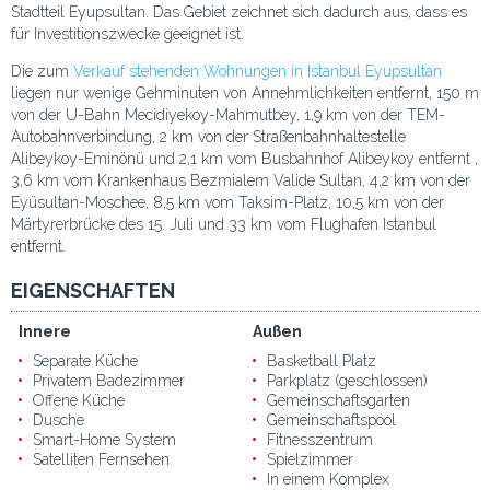
Stadtteil Eyupsultan. Das Gebiet zeichnet sich dadurch aus, dass es
für Investitionszwecke geeignet ist.
Die zum
Verkauf stehenden Wohnungen in Istanbul Eyupsultan
liegen nur wenige Gehminuten von Annehmlichkeiten entfernt, 150 m
von der U-Bahn Mecidiyekoy-Mahmutbey, 1,9 km von der TEM-
Autobahnverbindung, 2 km von der Straßenbahnhaltestelle
Alibeykoy-Eminönü und 2,1 km vom Busbahnhof Alibeykoy entfernt ,
3,6 km vom Krankenhaus Bezmialem Valide Sultan, 4,2 km von der
Eyüsultan-Moschee, 8,5 km vom Taksim-Platz, 10,5 km von der
Märtyrerbrücke des 15. Juli und 33 km vom Flughafen Istanbul
entfernt.
EIGENSCHAFTEN
Innere
Außen
Separate Küche
Basketball Platz
Privatem Badezimmer
Parkplatz (geschlossen)
Offene Küche
Gemeinschaftsgarten
Dusche
Gemeinschaftspool
Smart-Home System
Fitnesszentrum
Satelliten Fernsehen
Spielzimmer
In einem Komplex