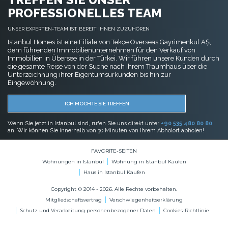
PROFESSIONELLES TEAM
UNSER EXPERTEN-TEAM IST BEREIT IHNEN ZUZUHÖREN
Istanbul Homes ist eine Filiale von Tekçe Overseas Gayrimenkul AŞ,
dem führenden Immobilienunternehmen für den Verkauf von
Immobilien in Übersee in der Türkei. Wir führen unsere Kunden durch
die gesamte Reise von der Suche nach ihrem Traumhaus über die
Unterzeichnung ihrer Eigentumsurkunden bis hin zur
Eingewöhnung.
ICH MÖCHTE SIE TREFFEN
Wenn Sie jetzt in Istanbul sind, rufen Sie uns direkt unter
+90 535 480 80 80
an. Wir können Sie innerhalb von 30 Minuten von Ihrem Abholort abholen!
FAVORITE-SEITEN
Wohnungen in Istanbul
Wohnung in Istanbul Kaufen
Haus in Istanbul Kaufen
Copyright © 2014 - 2026. Alle Rechte vorbehalten.
Mitgliedschaftsvertrag
Verschwiegenheitserklärung
Schutz und Verarbeitung personenbezogener Daten
Cookies-Richtlinie