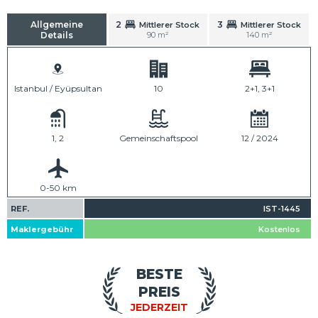
Allgemeine
2
3
Mittlerer Stock
Mittlerer Stock
Details
90 m²
140 m²
Istanbul / Eyüpsultan
10
2+1, 3+1
1, 2
Gemeinschaftspool
12 / 2024
0-50 km
REF.
IST-1445
Maklergebühr
Kostenlos
BESTE
PREIS
JEDERZEIT