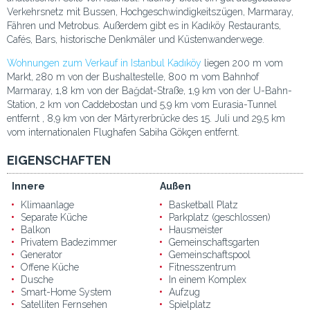
Verkehrsnetz mit Bussen, Hochgeschwindigkeitszügen, Marmaray,
Fähren und Metrobus. Außerdem gibt es in Kadıköy Restaurants,
Cafés, Bars, historische Denkmäler und Küstenwanderwege.
Wohnungen zum Verkauf in Istanbul Kadıköy
liegen 200 m vom
Markt, 280 m von der Bushaltestelle, 800 m vom Bahnhof
Marmaray, 1,8 km von der Bağdat-Straße, 1,9 km von der U-Bahn-
Station, 2 km von Caddebostan und 5,9 km vom Eurasia-Tunnel
entfernt , 8,9 km von der Märtyrerbrücke des 15. Juli und 29,5 km
vom internationalen Flughafen Sabiha Gökçen entfernt.
EIGENSCHAFTEN
Innere
Außen
Klimaanlage
Basketball Platz
Separate Küche
Parkplatz (geschlossen)
Balkon
Hausmeister
Privatem Badezimmer
Gemeinschaftsgarten
Generator
Gemeinschaftspool
Offene Küche
Fitnesszentrum
Dusche
In einem Komplex
Smart-Home System
Aufzug
Satelliten Fernsehen
Spielplatz