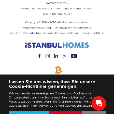
FAVORITE-SEITEN
Wohnungen in Istanbul
Wohnung in Istanbul Kaufen
Haus in Istanbul Kaufen
Copyright © 2014 - 2026. Alle Rechte vorbehalten.
Mitgliedschaftsvertrag
Verschwiegenheitserklärung
Schutz und Verarbeitung personenbezogener Daten
Cookies-Richtlinie
BITCOIN AKZEPTIERT
Lassen Sie uns wissen, dass Sie unsere
Kaufen Sie jede Immobilie mit Bitcoin-Zahlung
Cookie-Richtlinie genehmigen.
Wir verwenden unsere eigenen Cookies und Cookies von
Drittanbietern, um Ihre Suche nach Immobilien auf unserer
Website zu optimieren. Wenn Sie fortfahren, gehen wir davon
aus, dass Sie mit der Verwendung von Cookies einverstanden sind.