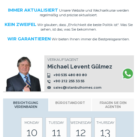
IMMER AKTUALISIERT
Unsere Website und Wechselkurse werden
regelmäßig und präzise aktualisiert.
KEIN ZWEIFEL
Wir glauben, dass „Ehrlichkeit die beste Politik ist“. Was Sie
sehen, ist das, was Sie bekommen.
WIR GARANTIEREN
Wir bieten Ihnen immer die Bestpreisgarantien.
VERKAUFSAGENT
Michael Levent Gülmez
+90 535 480 80 80
+90 212 255 33 55
sales@istanbulhomes.com
BESICHTIGUNG
BÜROSTANDORT
FRAGEN SIE DEN
VEREINBAREN
AGENTEN
MONDAY
TUESDAY
WEDNESDAY
THURSDAY
10
11
12
13