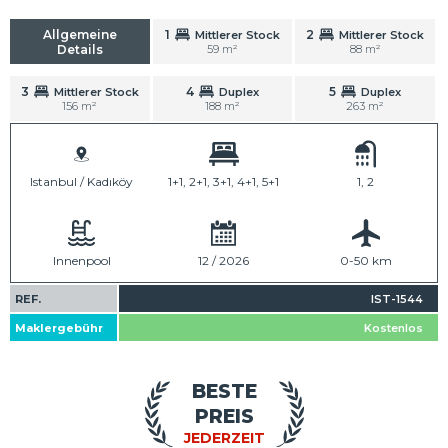
Allgemeine
1
2
Mittlerer Stock
Mittlerer Stock
Details
59 m²
88 m²
3
4
5
Mittlerer Stock
Duplex
Duplex
156 m²
188 m²
263 m²
Istanbul / Kadıköy
1+1, 2+1, 3+1, 4+1, 5+1
1, 2
Innenpool
12 / 2026
0-50 km
REF.
IST-1544
Maklergebühr
Kostenlos
BESTE
PREIS
JEDERZEIT