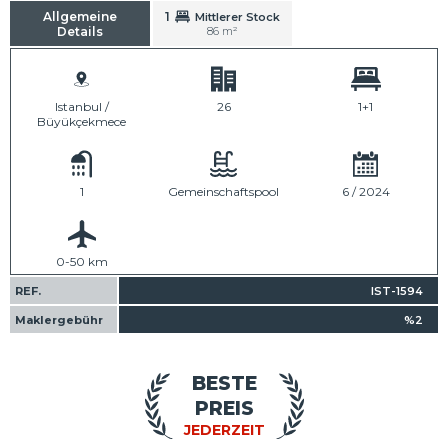
Allgemeine
1
Mittlerer Stock
Details
86 m²
Istanbul /
26
1+1
Büyükçekmece
1
Gemeinschaftspool
6 / 2024
0-50 km
REF.
IST-1594
Maklergebühr
%2
BESTE
PREIS
JEDERZEIT