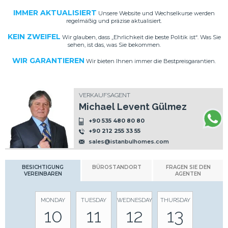
IMMER AKTUALISIERT
Unsere Website und Wechselkurse werden
regelmäßig und präzise aktualisiert.
KEIN ZWEIFEL
Wir glauben, dass „Ehrlichkeit die beste Politik ist“. Was Sie
sehen, ist das, was Sie bekommen.
WIR GARANTIEREN
Wir bieten Ihnen immer die Bestpreisgarantien.
VERKAUFSAGENT
Michael Levent Gülmez
+90 535 480 80 80
+90 212 255 33 55
sales@istanbulhomes.com
BESICHTIGUNG
BÜROSTANDORT
FRAGEN SIE DEN
VEREINBAREN
AGENTEN
MONDAY
TUESDAY
WEDNESDAY
THURSDAY
10
11
12
13