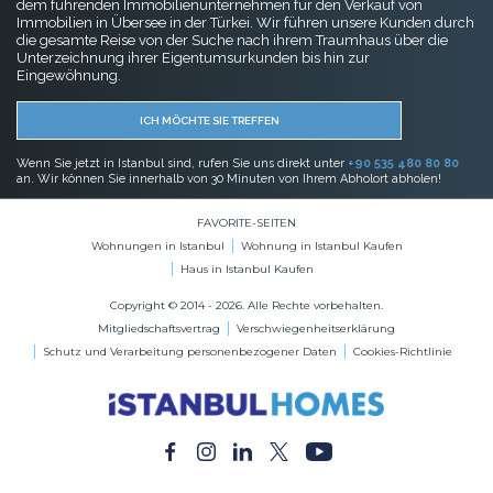
dem führenden Immobilienunternehmen für den Verkauf von
Immobilien in Übersee in der Türkei. Wir führen unsere Kunden durch
die gesamte Reise von der Suche nach ihrem Traumhaus über die
Unterzeichnung ihrer Eigentumsurkunden bis hin zur
Eingewöhnung.
ICH MÖCHTE SIE TREFFEN
Wenn Sie jetzt in Istanbul sind, rufen Sie uns direkt unter
+90 535 480 80 80
an. Wir können Sie innerhalb von 30 Minuten von Ihrem Abholort abholen!
FAVORITE-SEITEN
Wohnungen in Istanbul
Wohnung in Istanbul Kaufen
Haus in Istanbul Kaufen
Copyright © 2014 - 2026. Alle Rechte vorbehalten.
Mitgliedschaftsvertrag
Verschwiegenheitserklärung
Schutz und Verarbeitung personenbezogener Daten
Cookies-Richtlinie