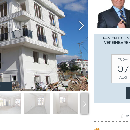
BESICHTIGUN
VEREINBARE
FRIDAY
07
AUG
t
Wa