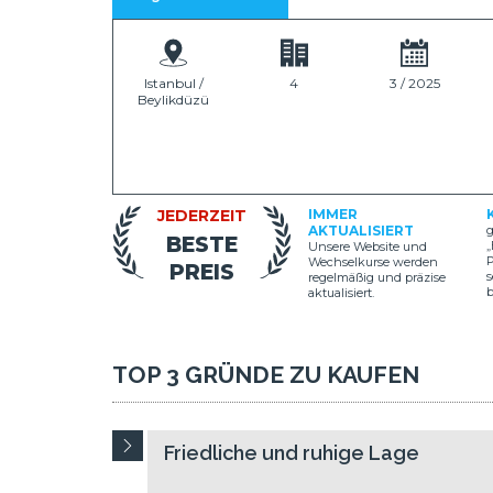
Istanbul /
4
3 / 2025
Beylikdüzü
JEDERZEIT
IMMER
AKTUALISIERT
g
BESTE
„
Unsere Website und
P
Wechselkurse werden
PREIS
s
regelmäßig und präzise
aktualisiert.
TOP 3 GRÜNDE ZU KAUFEN
Friedliche und ruhige Lage