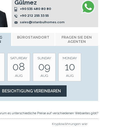
Gülmez
+90 535 480 80 80
+90 212 255 33 55
sales@istanbulhomes.com
G
BÜROSTANDORT
FRAGEN SIE DEN
N
AGENTEN
SATURDAY
SUNDAY
MONDAY
08
09
10
AUG
AUG
AUG
rum es unterschiedliche Preise auf verschiedenen Webseites gibt?
Kryptowährungen wie