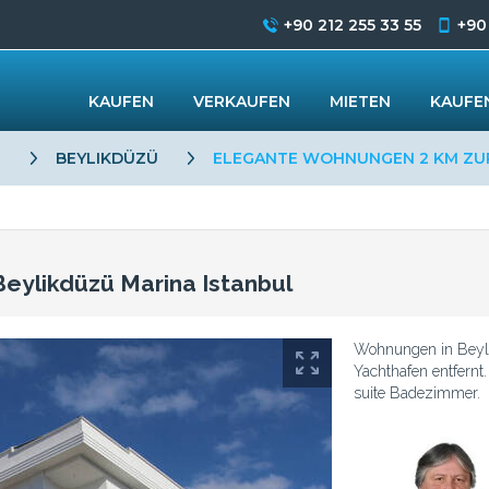
+90 212 255 33 55
+90
KAUFEN
VERKAUFEN
MIETEN
KAUFEN
L
BEYLIKDÜZÜ
ELEGANTE WOHNUNGEN 2 KM ZUR
eylikdüzü Marina Istanbul
Wohnungen in Beylik
Yachthafen entfern
suite Badezimmer.