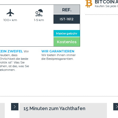
BITCOIN 
Kaufen Sie jede 
REF.
IST-1612
100+ km
1-5 km
Maklergebühr
Kostenlos
KEIN ZWEIFEL
WIR GARANTIEREN
Wir
lauben, dass
Wir bieten Ihnen immer
Ehrlichkeit die beste
die Bestpreisgarantien.
olitik ist“. Was Sie
ehen, ist das, was Sie
bekommen.
15 Minuten zum Yachthafen