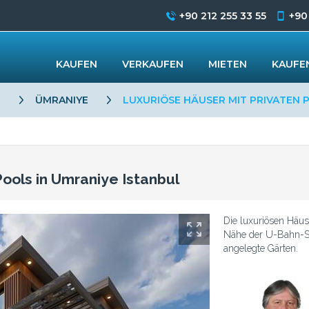
+90 212 255 33 55
+90
KAUFEN
VERKAUFEN
MIETEN
KAUFEN
L
ÜMRANIYE
LUXURIÖSE HÄUSER MIT PRIVATEN 
ools in Umraniye Istanbul
Die luxuriösen Häus
Nähe der U-Bahn-St
angelegte Gärten.