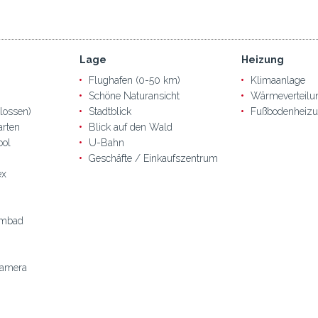
Lage
Heizung
Flughafen (0-50 km)
Klimaanlage
Schöne Naturansicht
Wärmeverteilu
lossen)
Stadtblick
Fußbodenheiz
arten
Blick auf den Wald
ool
U-Bahn
Geschäfte / Einkaufszentrum
ex
mmbad
amera