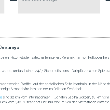
 Ümraniye
binen, Hilton-Bäder, Satellitenfernsehen, Keramikmarmor, Fußbodenhei
et wurde, umfasst einen 24/7-Sicherheitsdienst, Parkplätze, einen Spielpl
wachsenden Stadtteil auf der anatolischen Seite Istanbuls. In der Nähe
endige Atmosphäre inmitten der natürlichen Schönheit.
ul
sind 32 km vom internationalen Flughafen Sabiha Gökçen, 18 km vom 
 1 km vom Şile Busbahnhof und nur 200 m von der Metrostation entfernt.