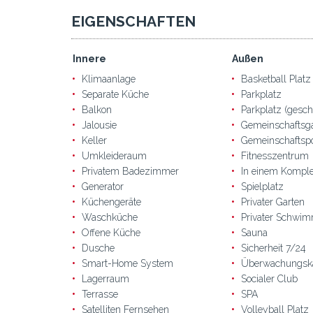
EIGENSCHAFTEN
Innere
Außen
Klimaanlage
Basketball Platz
Separate Küche
Parkplatz
Balkon
Parkplatz (gesch
Jalousie
Gemeinschaftsg
Keller
Gemeinschaftsp
Umkleideraum
Fitnesszentrum
Privatem Badezimmer
In einem Kompl
Generator
Spielplatz
Küchengeräte
Privater Garten
Waschküche
Privater Schwi
Offene Küche
Sauna
Dusche
Sicherheit 7/24
Smart-Home System
Überwachungsk
Lagerraum
Socialer Club
Terrasse
SPA
Satelliten Fernsehen
Volleyball Platz