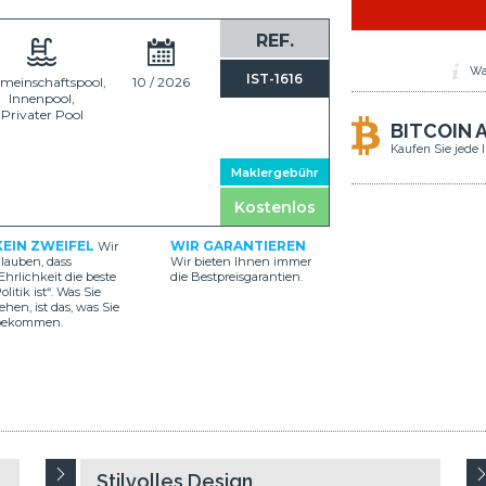
REF.
Wa
IST-1616
meinschaftspool,
10 / 2026
Innenpool,
Privater Pool
BITCOIN 
Kaufen Sie jede 
Maklergebühr
Kostenlos
KEIN ZWEIFEL
WIR GARANTIEREN
Wir
lauben, dass
Wir bieten Ihnen immer
Ehrlichkeit die beste
die Bestpreisgarantien.
olitik ist“. Was Sie
ehen, ist das, was Sie
bekommen.
Stilvolles Design