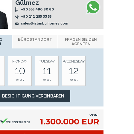
Gülmez
+90 535 480 80 80
+90 212 255 33 55
sales@istanbulhomes.com
G
BÜROSTANDORT
FRAGEN SIE DEN
N
AGENTEN
MONDAY
TUESDAY
WEDNESDAY
10
11
12
AUG
AUG
AUG
VON
1.300.000 EUR