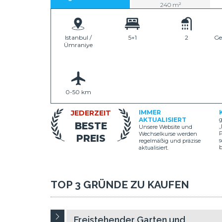
240 m²
Istanbul /
5+1
2
Ge
Ümraniye
0-50 km
JEDERZEIT
IMMER
AKTUALISIERT
g
BESTE
„
Unsere Website und
P
Wechselkurse werden
PREIS
s
regelmäßig und präzise
aktualisiert.
TOP 3 GRÜNDE ZU KAUFEN
Freistehender Garten und