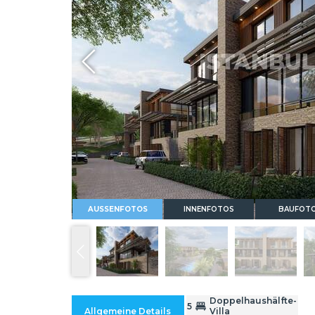
Whatsapp
AUSSENFOTOS
INNENFOTOS
BAUFOT
Doppelhaushälfte-
5
Allgemeine Details
Villa