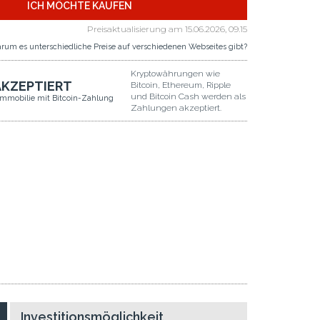
ICH MÖCHTE KAUFEN
Preisaktualisierung am
15.06.2026, 09.15
rum es unterschiedliche Preise auf verschiedenen Webseites gibt?
Kryptowährungen wie
AKZEPTIERT
Bitcoin, Ethereum, Ripple
und Bitcoin Cash werden als
Immobilie mit Bitcoin-Zahlung
Zahlungen akzeptiert.
Investitionsmöglichkeit