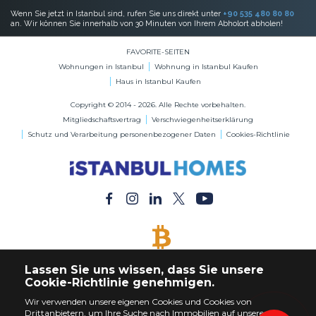
Wenn Sie jetzt in Istanbul sind, rufen Sie uns direkt unter
+90 535 480 80 80
an. Wir können Sie innerhalb von 30 Minuten von Ihrem Abholort abholen!
FAVORITE-SEITEN
Wohnungen in Istanbul
Wohnung in Istanbul Kaufen
Haus in Istanbul Kaufen
Copyright © 2014 - 2026. Alle Rechte vorbehalten.
Mitgliedschaftsvertrag
Verschwiegenheitserklärung
Schutz und Verarbeitung personenbezogener Daten
Cookies-Richtlinie
BITCOIN AKZEPTIERT
Lassen Sie uns wissen, dass Sie unsere
Kaufen Sie jede Immobilie mit Bitcoin-Zahlung
Cookie-Richtlinie genehmigen.
Wir verwenden unsere eigenen Cookies und Cookies von
Drittanbietern, um Ihre Suche nach Immobilien auf unserer