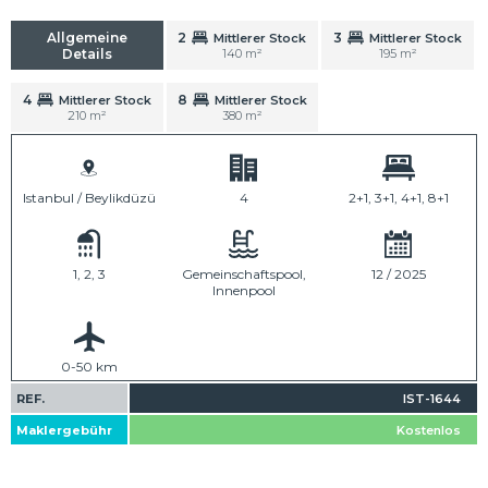
Allgemeine
2
3
Mittlerer Stock
Mittlerer Stock
Details
140 m²
195 m²
4
8
Mittlerer Stock
Mittlerer Stock
210 m²
380 m²
Istanbul / Beylikdüzü
4
2+1, 3+1, 4+1, 8+1
1, 2, 3
Gemeinschaftspool,
12 / 2025
Innenpool
0-50 km
REF.
IST-1644
Maklergebühr
Kostenlos