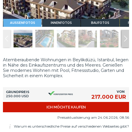
AUSSENFOTOS
INNENFOTOS
BAUFOTOS
FL
Atemberaubende Wohnungen in Beylikdüzü, Istanbul, liegen
in Nähe des Einkaufszentrums und des Meeres. Genießen
Sie modernes Wohnen mit Pool, Fitnessstudio, Garten und
Sicherheit in einem Komplex.
VON
GRUNDPREIS
217.000 EUR
250.000 USD
ICH MÖCHTE KAUFEN
Preisaktualisierung am 24.06.2026, 08.56
Warum es unterschiedliche Preise auf verschiedenen Webseites gibt?