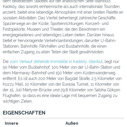
dem beliebtesten Stadtteil auf der anatolischen Seite Istanbuls.
Kadıköy, das sowohl einheimische als auch internationale Touristen
anzieht, bietet eine lebendige Atmosphäre mit einer breiten Palette an
sozialen Aktivitäten. Das Viertel beherbergt zahlreiche Geschäfte,
Spazierwege an der Küste, Sporteinrichtungen, Konzert- und
Festspielorte, Museen und Theater, die den Bewohnern ein
energiegeladenes und lebendiges Leben bieten. Darüber hinaus
bietet er hervorragende Verkehrsanbindungen, darunter U-Bahn-
Stationen, Bahnhöfe, Fährhäfen und Busbahnhöfe, die einen
einfachen Zugang zu allen Teilen der Stadt gewährleisten.
Die
zum Verkauf stehende Immobilie in Kadıköy, Istanbul
, liegt nur
50 Meter vom Busbahnhof, 100 Meter von der U-Bahn-Station und
dem Marmaray-Bahnhof und 150 Meter vom Küstenwanderweg
entfernt. Es ist auch 200 Meter von Bağdat Straße, 2,5 Kilometer von
Kozzy Mall, 10 Kilometer von der Eurasia Tunnel, 11 Kilometer von
der 15. Juli Märtyrer-Brücke und 29,8 Kilometer von Sabiha Gökçen
Flughafen, so dass es eine ideale Lage mit bequemen Zugang zu
wichtigen Zielen.
EIGENSCHAFTEN
Innere
Außen