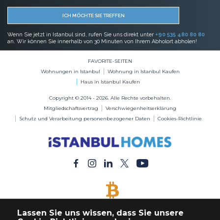
ICH MÖCHTE SIE TREFFEN
Wenn Sie jetzt in Istanbul sind, rufen Sie uns direkt unter
+90 535 480 80 80
an. Wir können Sie innerhalb von 30 Minuten von Ihrem Abholort abholen!
FAVORITE-SEITEN
Wohnungen in Istanbul
Wohnung in Istanbul Kaufen
Haus in Istanbul Kaufen
Copyright © 2014 - 2026. Alle Rechte vorbehalten.
Mitgliedschaftsvertrag
Verschwiegenheitserklärung
Schutz und Verarbeitung personenbezogener Daten
Cookies-Richtlinie
BITCOIN AKZEPTIERT
Lassen Sie uns wissen, dass Sie unsere
Kaufen Sie jede Immobilie mit Bitcoin-Zahlung