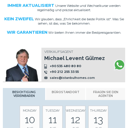
IMMER AKTUALISIERT
Unsere Website und Wechselkurse werden
regelmäßig und präzise aktualisiert.
KEIN ZWEIFEL
Wir glauben, dass „Ehrlichkeit die beste Politik ist“. Was Sie
sehen, ist das, was Sie bekommen.
WIR GARANTIEREN
Wir bieten Ihnen immer die Bestpreisgarantien.
VERKAUFSAGENT
Michael Levent Gülmez
+90 535 480 80 80
+90 212 255 33 55
sales@istanbulhomes.com
BESICHTIGUNG
BÜROSTANDORT
FRAGEN SIE DEN
VEREINBAREN
AGENTEN
MONDAY
TUESDAY
WEDNESDAY
THURSDAY
10
11
12
13