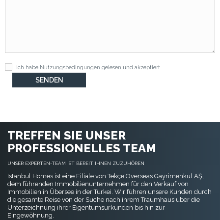
Ich habe
Nutzungsbedingungen
gelesen und akzeptiert
TREFFEN SIE UNSER
PROFESSIONELLES TEAM
UNSER EXPERTEN-TEAM IST BEREIT IHNEN ZUZUHÖREN
Istanbul Homes ist eine Filiale von Tekçe Overseas Gayrimenkul AŞ,
dem führenden Immobilienunternehmen für den Verkauf von
Immobilien in Übersee in der Türkei. Wir führen unsere Kunden durch
die gesamte Reise von der Suche nach ihrem Traumhaus über die
Unterzeichnung ihrer Eigentumsurkunden bis hin zur
Eingewöhnung.