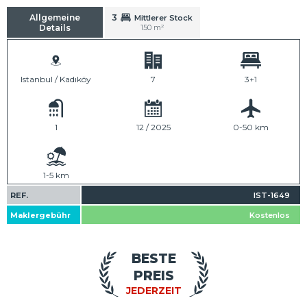
Allgemeine
3
Mittlerer Stock
Details
150 m²
Istanbul / Kadıköy
7
3+1
1
12 / 2025
0-50 km
1-5 km
REF.
IST-1649
Maklergebühr
Kostenlos
BESTE
PREIS
JEDERZEIT