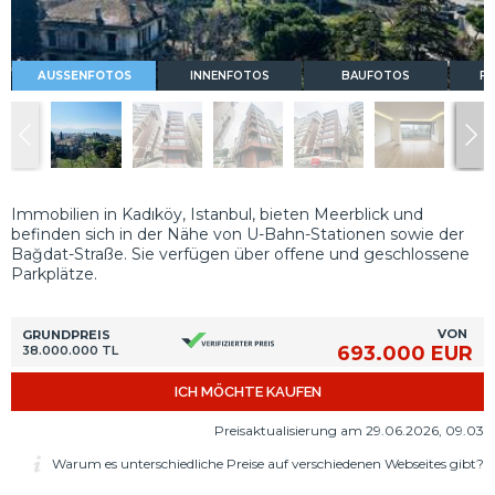
AUSSENFOTOS
INNENFOTOS
BAUFOTOS
FL
Immobilien in Kadıköy, Istanbul, bieten Meerblick und
befinden sich in der Nähe von U-Bahn-Stationen sowie der
Bağdat-Straße. Sie verfügen über offene und geschlossene
Parkplätze.
VON
GRUNDPREIS
693.000 EUR
38.000.000 TL
ICH MÖCHTE KAUFEN
Preisaktualisierung am 29.06.2026, 09.03
Warum es unterschiedliche Preise auf verschiedenen Webseites gibt?