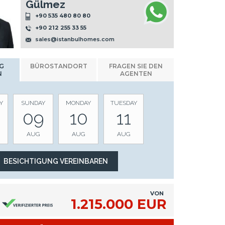
Gülmez
+90 535 480 80 80
+90 212 255 33 55
sales@istanbulhomes.com
G
BÜROSTANDORT
FRAGEN SIE DEN
N
AGENTEN
Y
SUNDAY
MONDAY
TUESDAY
09
10
11
AUG
AUG
AUG
VON
1.215.000 EUR