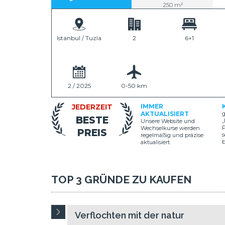
250 m²
Istanbul / Tuzla
2
6+1
2 / 2025
0-50 km
JEDERZEIT
IMMER
AKTUALISIERT
g
BESTE
„
Unsere Website und
P
Wechselkurse werden
PREIS
s
regelmäßig und präzise
aktualisiert.
TOP 3 GRÜNDE ZU KAUFEN
Verflochten mit der natur