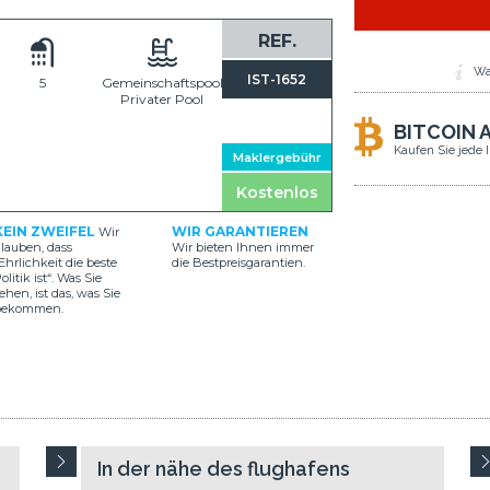
REF.
Wa
IST-1652
5
Gemeinschaftspool,
Privater Pool
BITCOIN 
Kaufen Sie jede 
Maklergebühr
Kostenlos
KEIN ZWEIFEL
WIR GARANTIEREN
Wir
lauben, dass
Wir bieten Ihnen immer
Ehrlichkeit die beste
die Bestpreisgarantien.
olitik ist“. Was Sie
ehen, ist das, was Sie
bekommen.
In der nähe des flughafens