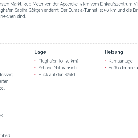
sten Markt, 300 Meter von der Apotheke, 5 km vom Einkaufszentrum Via
afen Sabiha Gökçen entfernt. Der Eurasia-Tunnel ist 50 km und die Brüc
rreichen sind.
Lage
Heizung
Flughafen (0-50 km)
Klimaanlage
Schöne Naturansicht
Fußbodenheiz
lossen)
Blick auf den Wald
arten
ool
ex
mmbad