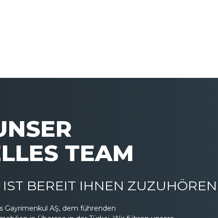
 UNSER
LLES TEAM
IST BEREIT IHNEN ZUZUHÖREN
eas Gayrimenkul AŞ, dem führenden