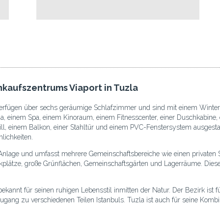
nkaufszentrums Viaport in Tuzla
verfügen über sechs geräumige Schlafzimmer und sind mit einem Winterg
 einem Spa, einem Kinoraum, einem Fitnesscenter, einer Duschkabine, ei
l, einem Balkon, einer Stahltür und einem PVC-Fenstersystem ausgestatt
lichkeiten.
en Anlage und umfasst mehrere Gemeinschaftsbereiche wie einen private
kplätze, große Grünflächen, Gemeinschaftsgärten und Lagerräume. Diese 
bekannt für seinen ruhigen Lebensstil inmitten der Natur. Der Bezirk ist 
gang zu verschiedenen Teilen Istanbuls. Tuzla ist auch für seine Komb