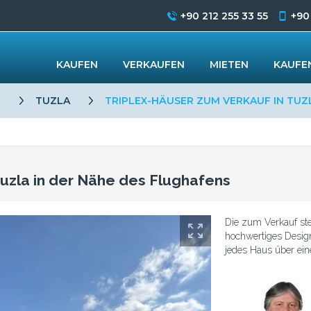
+90 212 255 33 55
+90
KAUFEN
VERKAUFEN
MIETEN
KAUFEN
L
TUZLA
TRIPLEX-HÄUSER ZUM VERKAUF IN TUZ
Tuzla in der Nähe des Flughafens
Die zum Verkauf ste
hochwertiges Design
jedes Haus über ein