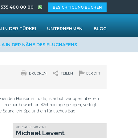
 535 480 80 80
BESICHTIGUNG BUCHEN
 IN DER TÜRKEI
UNTERNEHMEN
BLOG
LA IN DER NÄHE DES FLUGHAFENS
DRUCKEN
TEILEN
BERICHT
henden Häuser in Tuzla, İstanbul, verfügen über ein
. In einer bewachten Wohnanlage gelegen, verfügt
e Sauna, ein Spa und ein türkisches Bad.
VERKAUFSAGENT
Michael Levent