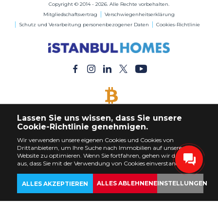
Copyright © 2014 - 2026. Alle Rechte vorbehalten.
Mitgliedschaftsvertrag
Verschwiegenheitserklärung
Schutz und Verarbeitung personenbezogener Daten
Cookies-Richtlinie
BITCOIN AKZEPTIERT
Lassen Sie uns wissen, dass Sie unsere
Kaufen Sie jede Immobilie mit Bitcoin-Zahlung
Cookie-Richtlinie genehmigen.
Wir verwenden unsere eigenen Cookies und Cookies von
Drittanbietern, um Ihre Suche nach Immobilien auf unserer
Website zu optimieren. Wenn Sie fortfahren, gehen wir davon
aus, dass Sie mit der Verwendung von Cookies einverstanden sind.
ALLES ABLEHNEN
EINSTELLUNGEN
ALLES AKZEPTIEREN
ZURÜCK
IMMOBILIEN
ANPASSEN