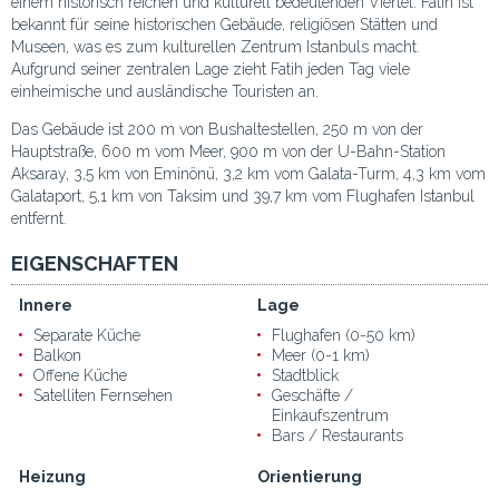
einem historisch reichen und kulturell bedeutenden Viertel. Fatih ist
bekannt für seine historischen Gebäude, religiösen Stätten und
Museen, was es zum kulturellen Zentrum Istanbuls macht.
Aufgrund seiner zentralen Lage zieht Fatih jeden Tag viele
einheimische und ausländische Touristen an.
Das Gebäude ist 200 m von Bushaltestellen, 250 m von der
Hauptstraße, 600 m vom Meer, 900 m von der U-Bahn-Station
Aksaray, 3,5 km von Eminönü, 3,2 km vom Galata-Turm, 4,3 km vom
Galataport, 5,1 km von Taksim und 39,7 km vom Flughafen Istanbul
entfernt.
EIGENSCHAFTEN
Innere
Lage
Separate Küche
Flughafen (0-50 km)
Balkon
Meer (0-1 km)
Offene Küche
Stadtblick
Satelliten Fernsehen
Geschäfte /
Einkaufszentrum
Bars / Restaurants
Heizung
Orientierung