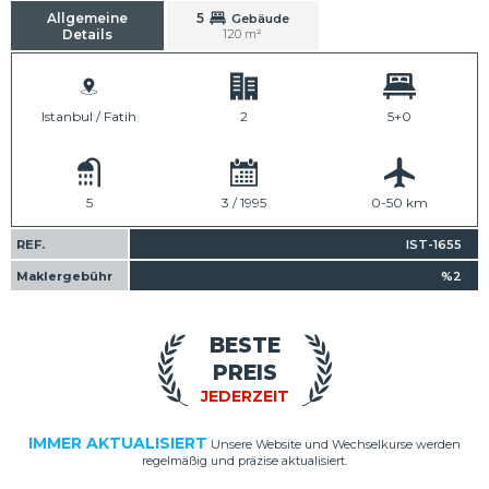
Allgemeine
5
Gebäude
Details
120 m²
Istanbul / Fatih
2
5+0
5
3 / 1995
0-50 km
REF.
IST-1655
Maklergebühr
%2
BESTE
PREIS
JEDERZEIT
IMMER AKTUALISIERT
Unsere Website und Wechselkurse werden
regelmäßig und präzise aktualisiert.