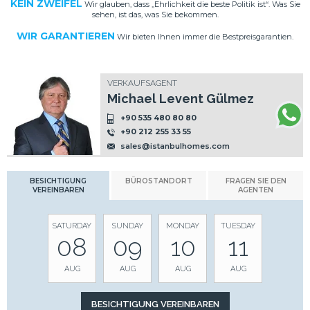
KEIN ZWEIFEL
Wir glauben, dass „Ehrlichkeit die beste Politik ist“. Was Sie
sehen, ist das, was Sie bekommen.
WIR GARANTIEREN
Wir bieten Ihnen immer die Bestpreisgarantien.
VERKAUFSAGENT
Michael Levent Gülmez
+90 535 480 80 80
+90 212 255 33 55
sales@istanbulhomes.com
BESICHTIGUNG
BÜROSTANDORT
FRAGEN SIE DEN
VEREINBAREN
AGENTEN
SATURDAY
SUNDAY
MONDAY
TUESDAY
08
09
10
11
AUG
AUG
AUG
AUG