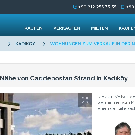
+90 212 255 33 55
+90
KAUFEN
VERKAUFEN
MIETEN
KAUFEN
L
KADIKÖY
WOHNUNGEN ZUM VERKAUF IN DER N
Nähe von Caddebostan Strand in Kadıköy
Die zum Verkauf st
Gehminuten vom Mar
einem der beliebteste