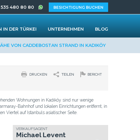
 535 480 80 80
BESICHTIGUNG BUCHEN
 IN DER TÜRKEI
UNTERNEHMEN
BLOG
ÄHE VON CADDEBOSTAN STRAND IN KADIKÖY
DRUCKEN
TEILEN
BERICHT
ehenden Wohnungen in Kadıköy sind nur wenige
maray-Bahnhof und lokalen Einrichtungen entfernt, in
n Viertel auf Istanbuls asiatischer Seite.
VERKAUFSAGENT
Michael Levent