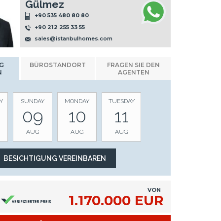
Gülmez
+90 535 480 80 80
+90 212 255 33 55
sales@istanbulhomes.com
G
BÜROSTANDORT
FRAGEN SIE DEN
N
AGENTEN
Y
SUNDAY
MONDAY
TUESDAY
09
10
11
AUG
AUG
AUG
VON
1.170.000 EUR