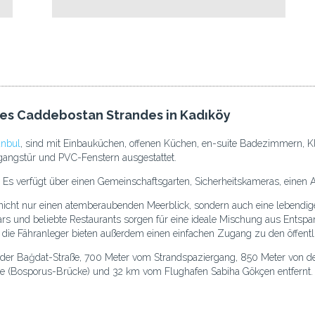
es Caddebostan Strandes in Kadıköy
anbul
, sind mit Einbauküchen, offenen Küchen, en-suite Badezimmern, K
ngangstür und PVC-Fenstern ausgestattet.
. Es verfügt über einen Gemeinschaftsgarten, Sicherheitskameras, einen
nicht nur einen atemberaubenden Meerblick, sondern auch eine lebendige
ars und beliebte Restaurants sorgen für eine ideale Mischung aus Ents
die Fähranleger bieten außerdem einen einfachen Zugang zu den öffentl
 der Bağdat-Straße, 700 Meter vom Strandspaziergang, 850 Meter von 
cke (Bosporus-Brücke) und 32 km vom Flughafen Sabiha Gökçen entfernt.