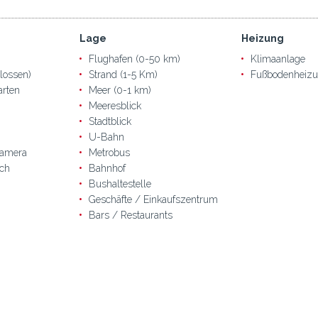
Lage
Heizung
Flughafen (0-50 km)
Klimaanlage
lossen)
Strand (1-5 Km)
Fußbodenheiz
arten
Meer (0-1 km)
Meeresblick
Stadtblick
U-Bahn
amera
Metrobus
ich
Bahnhof
Bushaltestelle
Geschäfte / Einkaufszentrum
Bars / Restaurants