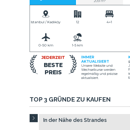
209 m²
Istanbul / Kadıköy
12
4+1
0-50 km
1-5 km
JEDERZEIT
IMMER
AKTUALISIERT
g
BESTE
„
Unsere Website und
P
Wechselkurse werden
PREIS
s
regelmäßig und präzise
aktualisiert.
TOP 3 GRÜNDE ZU KAUFEN
In der Nähe des Strandes