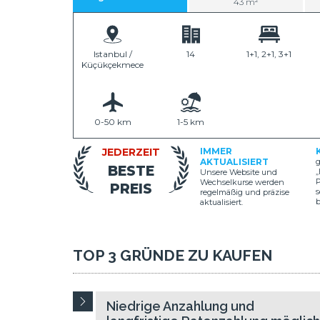
43 m²
Istanbul /
14
1+1, 2+1, 3+1
Küçükçekmece
0-50 km
1-5 km
JEDERZEIT
IMMER
AKTUALISIERT
g
BESTE
„
Unsere Website und
P
Wechselkurse werden
PREIS
s
regelmäßig und präzise
aktualisiert.
TOP 3 GRÜNDE ZU KAUFEN
Niedrige Anzahlung und