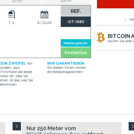
101 m²
148 m²
REF.
Wa
IST-1685
1, 2
6 / 2026
BITCOIN 
Kaufen Sie jede 
Maklergebühr
Kostenlos
KEIN ZWEIFEL
WIR GARANTIEREN
Wir
lauben, dass
Wir bieten Ihnen immer
Ehrlichkeit die beste
die Bestpreisgarantien.
olitik ist“. Was Sie
ehen, ist das, was Sie
bekommen.
Nur 250 Meter vom