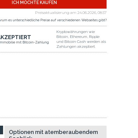
ICH MÖCHTE KAUFEN
Preisaktualisierung am
24.06.2026, 08.57
rum es unterschiedliche Preise auf verschiedenen Webseites gibt?
Kryptowährungen wie
AKZEPTIERT
Bitcoin, Ethereum, Ripple
und Bitcoin Cash werden als
Immobilie mit Bitcoin-Zahlung
Zahlungen akzeptiert.
Optionen mit atemberaubendem