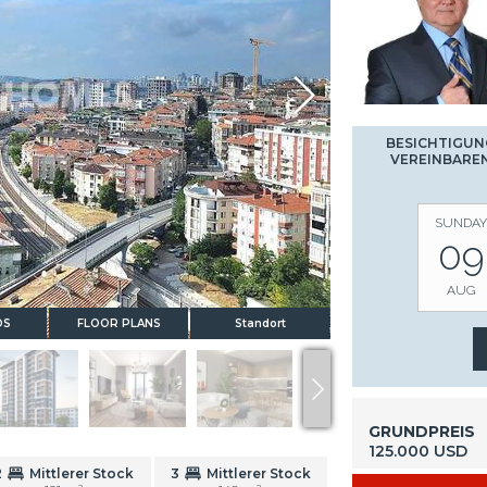
BESICHTIGUN
VEREINBARE
SUNDAY
09
AUG
OS
FLOOR PLANS
Standort
GRUNDPREIS
125.000 USD
2
Mittlerer Stock
3
Mittlerer Stock