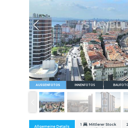
Whatsapp
AUSSENFOTOS
INNENFOTOS
BAUFOT
1
Mittlerer Stock
Allgemeine Details