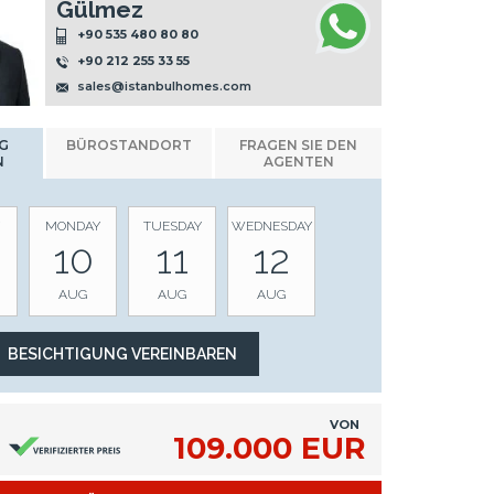
Gülmez
+90 535 480 80 80
+90 212 255 33 55
sales@istanbulhomes.com
G
BÜROSTANDORT
FRAGEN SIE DEN
N
AGENTEN
MONDAY
TUESDAY
WEDNESDAY
10
11
12
AUG
AUG
AUG
VON
109.000 EUR