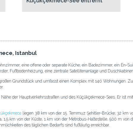
Küçükçekmece-See entfernt
ece, Istanbul
hnzimmer, eine offene oder separate Küche, ein Badezimmer, ein En-Su
ter, Fußbodenheizung, eine zentrale Satellitenanlage und Duschkabinen
² großen Grundstück und umfasst einen Komplex mit 140 Wohnungen. Zur
r.
n der Nähe der Hauptverkehrsstraßen und des Küçükçekmece-Sees. Er ist 
üçükçekmece
liegen 38 km von der 15. Temmuz Şehitler-Brücke, 32 km vo
, 1,5 km von der Küste, 1 km von der Metrobus-Haltestelle, 500 m von
lichkeiten des täglichen Bedarfs sind fußläufig erreichbar.