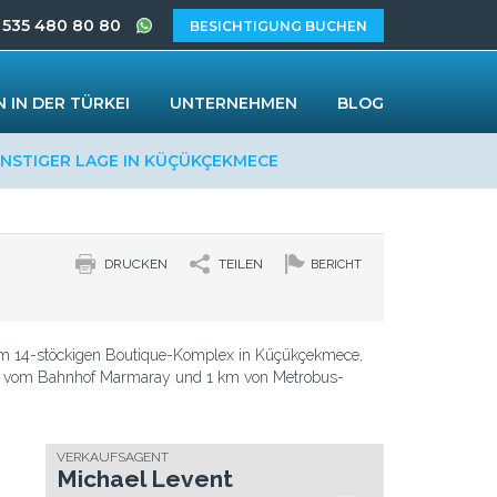
 535 480 80 80
BESICHTIGUNG BUCHEN
 IN DER TÜRKEI
UNTERNEHMEN
BLOG
STIGER LAGE IN KÜÇÜKÇEKMECE
DRUCKEN
TEILEN
BERICHT
m 14-stöckigen Boutique-Komplex in Küçükçekmece,
m vom Bahnhof Marmaray und 1 km von Metrobus-
VERKAUFSAGENT
Michael Levent