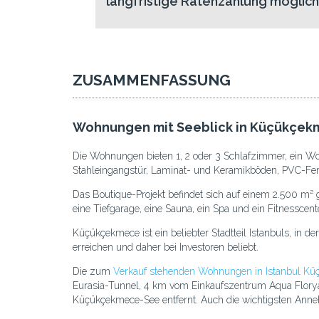
langfristige Ratenzahlung möglich
ZUSAMMENFASSUNG
Wohnungen mit Seeblick in Küçükçekm
Die Wohnungen bieten 1, 2 oder 3 Schlafzimmer, ein Wo
Stahleingangstür, Laminat- und Keramikböden, PVC-Fens
Das Boutique-Projekt befindet sich auf einem 2.500 m
eine Tiefgarage, eine Sauna, ein Spa und ein Fitnesscente
Küçükçekmece ist ein beliebter Stadtteil Istanbuls, i
erreichen und daher bei Investoren beliebt.
Die zum
Verkauf stehenden Wohnungen in Istanbul K
Eurasia-Tunnel, 4 km vom Einkaufszentrum Aqua Florya
Küçükçekmece-See entfernt. Auch die wichtigsten Annehm