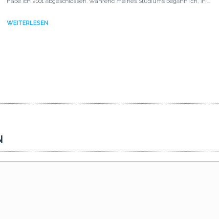
habe ich 2001 abgeschlossen. Während meines Studiums begann ich, in ...
WEITERLESEN
N