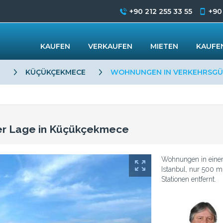
+90 212 255 33 55
+90
KAUFEN
VERKAUFEN
MIETEN
KAUFEN
L
KÜÇÜKÇEKMECE
WOHNUNGEN IN VERKEHRSGÜN
er Lage in Küçükçekmece
Wohnungen in eine
Istanbul, nur 500 
Stationen entfernt.