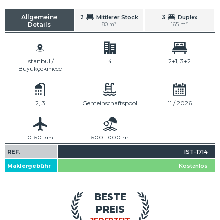
Allgemeine
2
3
Mittlerer Stock
Duplex
Details
80 m²
165 m²
Istanbul /
4
2+1, 3+2
Büyükçekmece
2, 3
Gemeinschaftspool
11 / 2026
0-50 km
500-1000 m
REF.
IST-1714
Maklergebühr
Kostenlos
BESTE
PREIS