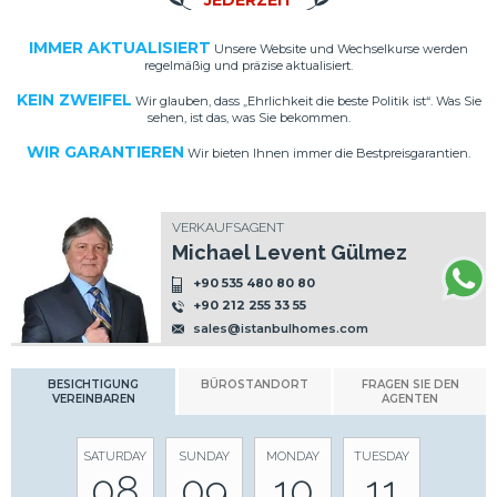
JEDERZEIT
IMMER AKTUALISIERT
Unsere Website und Wechselkurse werden
regelmäßig und präzise aktualisiert.
KEIN ZWEIFEL
Wir glauben, dass „Ehrlichkeit die beste Politik ist“. Was Sie
sehen, ist das, was Sie bekommen.
WIR GARANTIEREN
Wir bieten Ihnen immer die Bestpreisgarantien.
VERKAUFSAGENT
Michael Levent Gülmez
+90 535 480 80 80
+90 212 255 33 55
sales@istanbulhomes.com
BESICHTIGUNG
BÜROSTANDORT
FRAGEN SIE DEN
VEREINBAREN
AGENTEN
SATURDAY
SUNDAY
MONDAY
TUESDAY
08
09
10
11