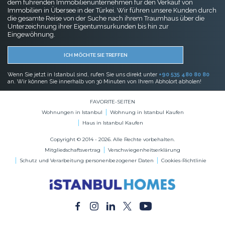
dem führenden Immobilienunternehmen für den Verkauf von
Immobilien in Übersee in der Türkei. Wir führen unsere Kunden durch
die gesamte Reise von der Suche nach ihrem Traumhaus über die
Unterzeichnung ihrer Eigentumsurkunden bis hin zur
Eingewöhnung.
ICH MÖCHTE SIE TREFFEN
Wenn Sie jetzt in Istanbul sind, rufen Sie uns direkt unter
+90 535 480 80 80
an. Wir können Sie innerhalb von 30 Minuten von Ihrem Abholort abholen!
FAVORITE-SEITEN
Wohnungen in Istanbul
Wohnung in Istanbul Kaufen
Haus in Istanbul Kaufen
Copyright © 2014 - 2026. Alle Rechte vorbehalten.
Mitgliedschaftsvertrag
Verschwiegenheitserklärung
Schutz und Verarbeitung personenbezogener Daten
Cookies-Richtlinie