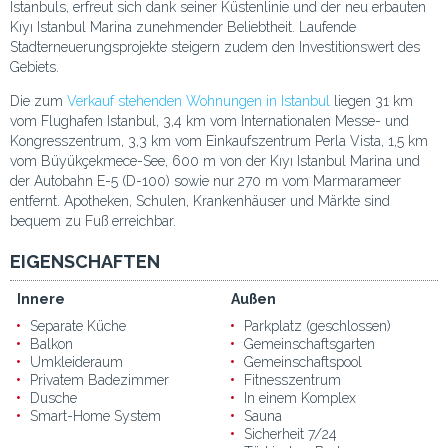
Istanbuls, erfreut sich dank seiner Küstenlinie und der neu erbauten
Kıyı Istanbul Marina zunehmender Beliebtheit. Laufende
Stadterneuerungsprojekte steigern zudem den Investitionswert des
Gebiets.
Die zum
Verkauf stehenden Wohnungen in Istanbul
liegen 31 km
vom Flughafen Istanbul, 3,4 km vom Internationalen Messe- und
Kongresszentrum, 3,3 km vom Einkaufszentrum Perla Vista, 1,5 km
vom Büyükçekmece-See, 600 m von der Kıyı Istanbul Marina und
der Autobahn E-5 (D-100) sowie nur 270 m vom Marmarameer
entfernt. Apotheken, Schulen, Krankenhäuser und Märkte sind
bequem zu Fuß erreichbar.
EIGENSCHAFTEN
Innere
Außen
Separate Küche
Parkplatz (geschlossen)
Balkon
Gemeinschaftsgarten
Umkleideraum
Gemeinschaftspool
Privatem Badezimmer
Fitnesszentrum
Dusche
In einem Komplex
Smart-Home System
Sauna
Sicherheit 7/24