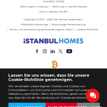
FAVORITE-SEITEN
Wohnungen in Istanbul
Wohnung in Istanbul Kaufen
Haus in Istanbul Kaufen
Copyright © 2014 - 2026. Alle Rechte vorbehalten.
Mitgliedschaftsvertrag
Verschwiegenheitserklärung
Schutz und Verarbeitung personenbezogener Daten
Cookies-Richtlinie
BITCOIN AKZEPTIERT
Lassen Sie uns wissen, dass Sie unsere
Kaufen Sie jede Immobilie mit Bitcoin-Zahlung
Cookie-Richtlinie genehmigen.
Wir verwenden unsere eigenen Cookies und Cookies von
Drittanbietern, um Ihre Suche nach Immobilien auf unserer
Website zu optimieren. Wenn Sie fortfahren, gehen wir davon
aus, dass Sie mit der Verwendung von Cookies einverstanden sind.