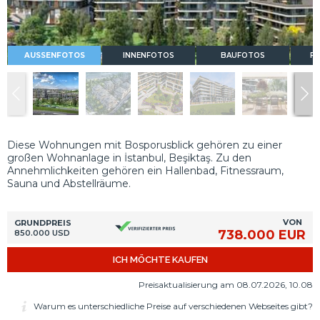
AUSSENFOTOS
INNENFOTOS
BAUFOTOS
FL
Diese Wohnungen mit Bosporusblick gehören zu einer
großen Wohnanlage in İstanbul, Beşiktaş. Zu den
Annehmlichkeiten gehören ein Hallenbad, Fitnessraum,
Sauna und Abstellräume.
VON
GRUNDPREIS
738.000 EUR
850.000 USD
ICH MÖCHTE KAUFEN
Preisaktualisierung am 08.07.2026, 10.08
Warum es unterschiedliche Preise auf verschiedenen Webseites gibt?