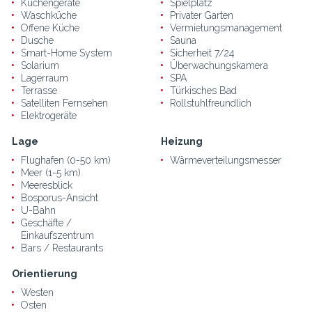
Küchengeräte
Spielplatz
Waschküche
Privater Garten
Offene Küche
Vermietungsmanagement
Dusche
Sauna
Smart-Home System
Sicherheit 7/24
Solarium
Überwachungskamera
Lagerraum
SPA
Terrasse
Türkisches Bad
Satelliten Fernsehen
Rollstuhlfreundlich
Elektrogeräte
Lage
Heizung
Flughafen (0-50 km)
Wärmeverteilungsmesser
Meer (1-5 km)
Meeresblick
Bosporus-Ansicht
U-Bahn
Geschäfte /
Einkaufszentrum
Bars / Restaurants
Orientierung
Westen
Osten