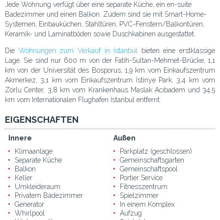
Jede Wohnung verfügt über eine separate Küche, ein en-suite
Badezimmer und einen Balkon. Zudem sind sie mit Smart-Home-
Systemen, Einbauküchen, Stahltüren, PVC-Fenstern/Balkontüren,
Keramik- und Laminatböden sowie Duschkabinen ausgestattet.
Die
Wohnungen zum Verkauf in İstanbul
bieten eine erstklassige
Lage. Sie sind nur 600 m von der Fatih-Sultan-Mehmet-Brücke, 1,1
km von der Universität des Bosporus, 1,9 km vom Einkaufszentrum
Akmerkez, 3,1 km vom Einkaufszentrum İstinye Park, 3,4 km vom
Zorlu Center, 3,8 km vom Krankenhaus Maslak Acıbadem und 34,5
km vom Internationalen Flughafen İstanbul entfernt.
EIGENSCHAFTEN
Innere
Außen
Klimaanlage
Parkplatz (geschlossen)
Separate Küche
Gemeinschaftsgarten
Balkon
Gemeinschaftspool
Keller
Portier Service
Umkleideraum
Fitnesszentrum
Privatem Badezimmer
Spielzimmer
Generator
In einem Komplex
Whirlpool
Aufzug