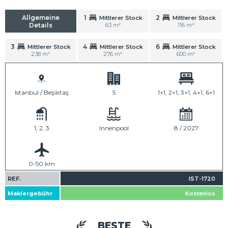
Allgemeine
1
2
Mittlerer Stock
Mittlerer Stock
Details
63 m²
116 m²
3
4
6
Mittlerer Stock
Mittlerer Stock
Mittlerer Stock
238 m²
276 m²
600 m²
Istanbul / Beşiktaş
5
1+1, 2+1, 3+1, 4+1, 6+1
1, 2, 3
Innenpool
8 / 2027
0-50 km
REF.
IST-1720
Maklergebühr
Kostenlos
BESTE