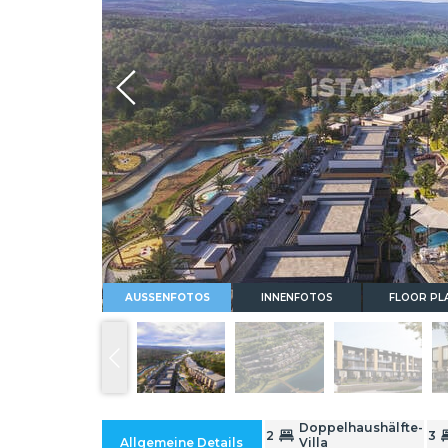
Whatsapp
AUSSENFOTOS
INNENFOTOS
FLOOR PL
Doppelhaushälfte-
2
3
Allgemeine Details
Villa