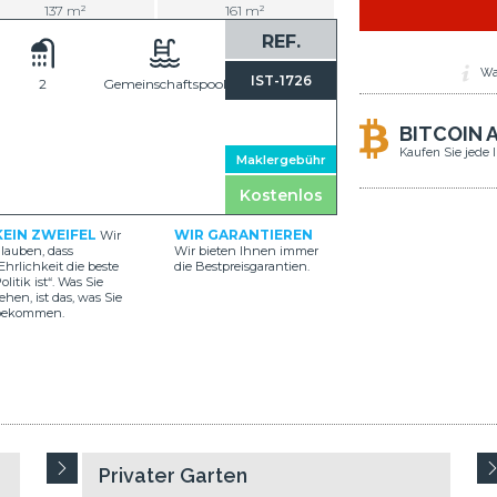
137 m²
161 m²
REF.
Wa
IST-1726
2
Gemeinschaftspool
BITCOIN 
Kaufen Sie jede 
Maklergebühr
Kostenlos
KEIN ZWEIFEL
WIR GARANTIEREN
Wir
lauben, dass
Wir bieten Ihnen immer
Ehrlichkeit die beste
die Bestpreisgarantien.
olitik ist“. Was Sie
ehen, ist das, was Sie
bekommen.
Privater Garten