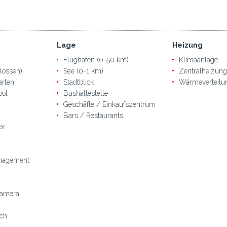
Lage
Heizung
Flughafen (0-50 km)
Klimaanlage
lossen)
See (0-1 km)
Zentralheizung
arten
Stadtblick
Wärmeverteilu
ool
Bushaltestelle
Geschäfte / Einkaufszentrum
Bars / Restaurants
ex
nagement
amera
ich