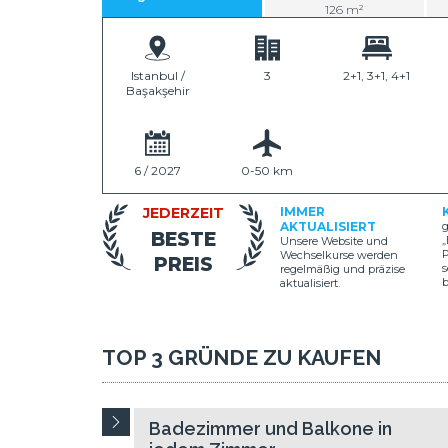
126 m²
Istanbul /
3
2+1, 3+1, 4+1
Başakşehir
6 / 2027
0-50 km
JEDERZEIT
IMMER
AKTUALISIERT
g
BESTE
„
Unsere Website und
P
Wechselkurse werden
PREIS
s
regelmäßig und präzise
aktualisiert.
TOP 3 GRÜNDE ZU KAUFEN
Badezimmer und Balkone in