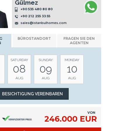
Gülmez
+90 535 480 80 80
+90 212 255 33 55
sales@istanbulhomes.com
G
BÜROSTANDORT
FRAGEN SIE DEN
N
AGENTEN
SATURDAY
SUNDAY
MONDAY
08
09
10
AUG
AUG
AUG
VON
246.000 EUR