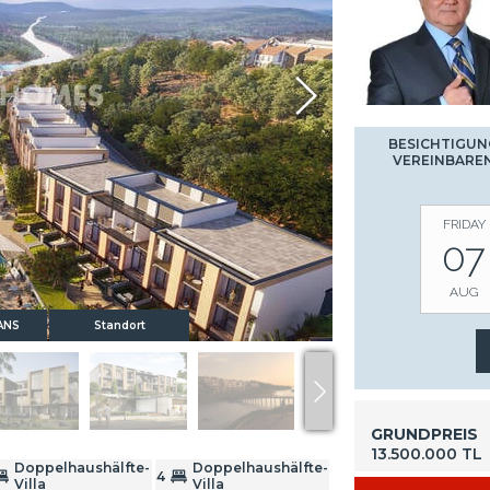
BESICHTIGUN
VEREINBARE
FRIDAY
07
AUG
ANS
Standort
GRUNDPREIS
13.500.000 TL
Doppelhaushälfte-
Doppelhaushälfte-
4
Villa
Villa