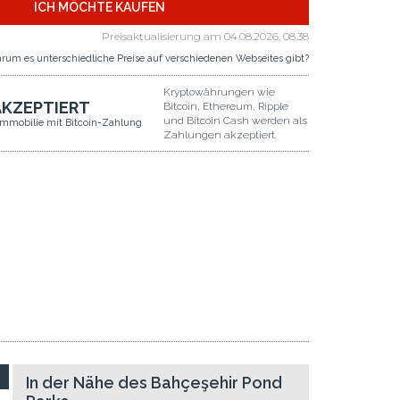
ICH MÖCHTE KAUFEN
Preisaktualisierung am
04.08.2026, 08.38
rum es unterschiedliche Preise auf verschiedenen Webseites gibt?
Kryptowährungen wie
AKZEPTIERT
Bitcoin, Ethereum, Ripple
und Bitcoin Cash werden als
Immobilie mit Bitcoin-Zahlung
Zahlungen akzeptiert.
In der Nähe des Bahçeşehir Pond