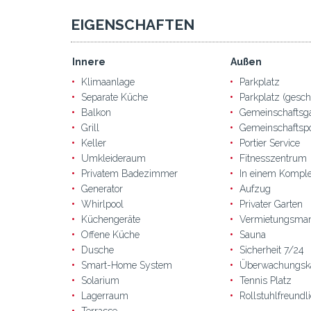
EIGENSCHAFTEN
Innere
Außen
Klimaanlage
Parkplatz
Separate Küche
Parkplatz (gesch
Balkon
Gemeinschaftsg
Grill
Gemeinschaftsp
Keller
Portier Service
Umkleideraum
Fitnesszentrum
Privatem Badezimmer
In einem Kompl
Generator
Aufzug
Whirlpool
Privater Garten
Küchengeräte
Vermietungsma
Offene Küche
Sauna
Dusche
Sicherheit 7/24
Smart-Home System
Überwachungsk
Solarium
Tennis Platz
Lagerraum
Rollstuhlfreundl