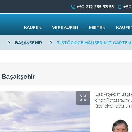
+90 212 255 33 55
+90
KAUFEN
VERKAUFEN
MIETEN
KAUFEN
L
BAŞAKŞEHIR
3-STÖCKIGE HÄUSER MIT GARTEN 
n Başakşehir
Das Projekt in Başak
einen Fitnessraum u
über einen eigenen 