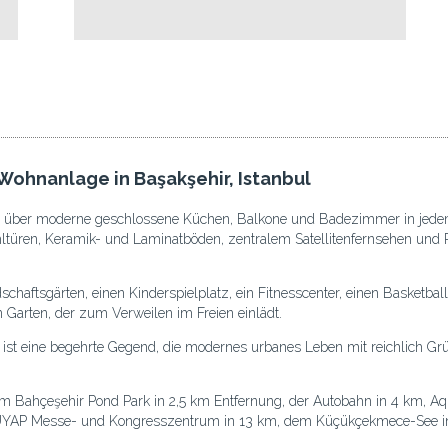
 Wohnanlage in Başakşehir, Istanbul
 über moderne geschlossene Küchen, Balkone und Badezimmer in jedem
ahltüren, Keramik- und Laminatböden, zentralem Satellitenfernsehen un
chaftsgärten, einen Kinderspielplatz, ein Fitnesscenter, einen Basketba
 Garten, der zum Verweilen im Freien einlädt.
ul ist eine begehrte Gegend, die modernes urbanes Leben mit reichlich 
dem Bahçeşehir Pond Park in 2,5 km Entfernung, der Autobahn in 4 km, A
TÜYAP Messe- und Kongresszentrum in 13 km, dem Küçükçekmece-See in