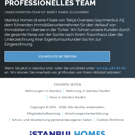
PROFESSIONELLES TEAM
UNSER EXPERTEN-TEAM IST BEREIT IHNEN ZUZUHÖREN
Istanbul Homes ist eine Filiale von Tekçe Overseas Gayrimenkul AŞ,
dem führenden Immobilienunternehmen für den Verkauf von
Immobilien in Übersee in der Türkei. Wir führen unsere Kunden durch
die gesamte Reise von der Suche nach ihrem Traumhaus über die
Unterzeichnung ihrer Eigentumsurkunden bis hin zur
Eingewöhnung.
ICH MÖCHTE SIE TREFFEN
Wenn Sie jetzt in Istanbul sind, rufen Sie uns direkt unter
+90 535 480 80 80
an. Wir können Sie innerhalb von 30 Minuten von Ihrem Abholort abholen!
FAVORITE-SEITEN
Wohnungen in Istanbul
Wohnung in Istanbul Kaufen
Haus in Istanbul Kaufen
Copyright © 2014 - 2026. Alle Rechte vorbehalten.
Mitgliedschaftsvertrag
Verschwiegenheitserklärung
Schutz und Verarbeitung personenbezogener Daten
Cookies-Richtlinie