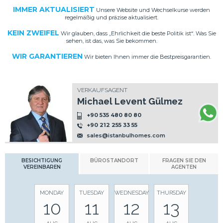
IMMER AKTUALISIERT
Unsere Website und Wechselkurse werden
regelmäßig und präzise aktualisiert.
KEIN ZWEIFEL
Wir glauben, dass „Ehrlichkeit die beste Politik ist“. Was Sie
sehen, ist das, was Sie bekommen.
WIR GARANTIEREN
Wir bieten Ihnen immer die Bestpreisgarantien.
VERKAUFSAGENT
Michael Levent Gülmez
+90 535 480 80 80
+90 212 255 33 55
sales@istanbulhomes.com
BESICHTIGUNG
BÜROSTANDORT
FRAGEN SIE DEN
VEREINBAREN
AGENTEN
MONDAY
TUESDAY
WEDNESDAY
THURSDAY
10
11
12
13