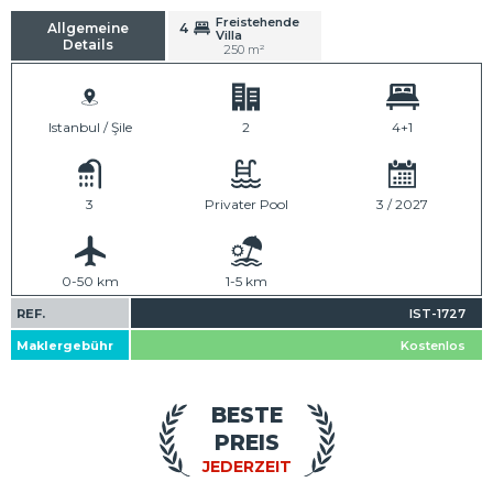
Freistehende
Allgemeine
4
Villa
Details
250 m²
Istanbul / Şile
2
4+1
3
Privater Pool
3 / 2027
0-50 km
1-5 km
REF.
IST-1727
Maklergebühr
Kostenlos
BESTE
PREIS
JEDERZEIT