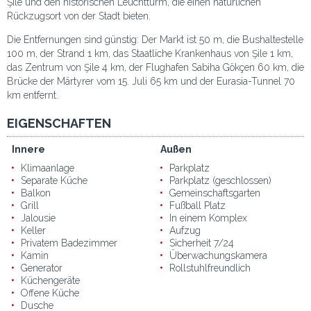
Şile und den historischen Leuchtturm, die einen natürlichen
Rückzugsort von der Stadt bieten.
Die Entfernungen sind günstig: Der Markt ist 50 m, die Bushaltestelle
100 m, der Strand 1 km, das Staatliche Krankenhaus von Şile 1 km,
das Zentrum von Şile 4 km, der Flughafen Sabiha Gökçen 60 km, die
Brücke der Märtyrer vom 15. Juli 65 km und der Eurasia-Tunnel 70
km entfernt.
EIGENSCHAFTEN
Innere
Außen
Klimaanlage
Parkplatz
Separate Küche
Parkplatz (geschlossen)
Balkon
Gemeinschaftsgarten
Grill
Fußball Platz
Jalousie
In einem Komplex
Keller
Aufzug
Privatem Badezimmer
Sicherheit 7/24
Kamin
Überwachungskamera
Generator
Rollstuhlfreundlich
Küchengeräte
Offene Küche
Dusche