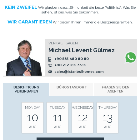
KEIN ZWEIFEL
Wir glauben, dass „Ehrlichkeit die beste Politik ist“. Was Sie
sehen, ist das, was Sie bekommen.
WIR GARANTIEREN
Wir bieten Ihnen immer die Bestpreisgarantien.
VERKAUFSAGENT
Michael Levent Gülmez
+90 535 480 80 80
+90 212 255 33 55
sales@istanbulhomes.com
BESICHTIGUNG
BÜROSTANDORT
FRAGEN SIE DEN
VEREINBAREN
AGENTEN
MONDAY
TUESDAY
WEDNESDAY
THURSDAY
10
11
12
13
AUG
AUG
AUG
AUG