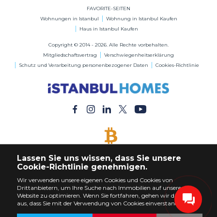
FAVORITE-SEITEN
Wohnungen in Istanbul
Wohnung in Istanbul Kaufen
Haus in Istanbul Kaufen
Copyright © 2014 - 2026. Alle Rechte vorbehalten.
Mitgliedschaftsvertrag
Verschwiegenheitserklärung
Schutz und Verarbeitung personenbezogener Daten
Cookies-Richtlinie
BITCOIN AKZEPTIERT
Lassen Sie uns wissen, dass Sie unsere
Kaufen Sie jede Immobilie mit Bitcoin-Zahlung
Cookie-Richtlinie genehmigen.
Wir verwenden unsere eigenen Cookies und Cookies von
Drittanbietern, um Ihre Suche nach Immobilien auf unserer
Website zu optimieren. Wenn Sie fortfahren, gehen wir davon
aus, dass Sie mit der Verwendung von Cookies einverstanden sind.