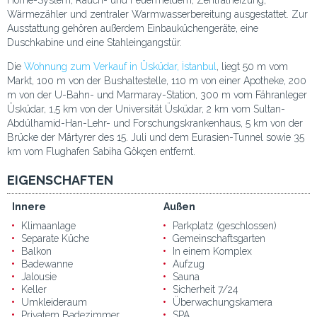
Wärmezähler und zentraler Warmwasserbereitung ausgestattet. Zur
Ausstattung gehören außerdem Einbauküchengeräte, eine
Duschkabine und eine Stahleingangstür.
Die
Wohnung zum Verkauf in Üsküdar, İstanbul
, liegt 50 m vom
Markt, 100 m von der Bushaltestelle, 110 m von einer Apotheke, 200
m von der U-Bahn- und Marmaray-Station, 300 m vom Fähranleger
Üsküdar, 1,5 km von der Universität Üsküdar, 2 km vom Sultan-
Abdülhamid-Han-Lehr- und Forschungskrankenhaus, 5 km von der
Brücke der Märtyrer des 15. Juli und dem Eurasien-Tunnel sowie 35
km vom Flughafen Sabiha Gökçen entfernt.
EIGENSCHAFTEN
Innere
Außen
Klimaanlage
Parkplatz (geschlossen)
Separate Küche
Gemeinschaftsgarten
Balkon
In einem Komplex
Badewanne
Aufzug
Jalousie
Sauna
Keller
Sicherheit 7/24
Umkleideraum
Überwachungskamera
Privatem Badezimmer
SPA