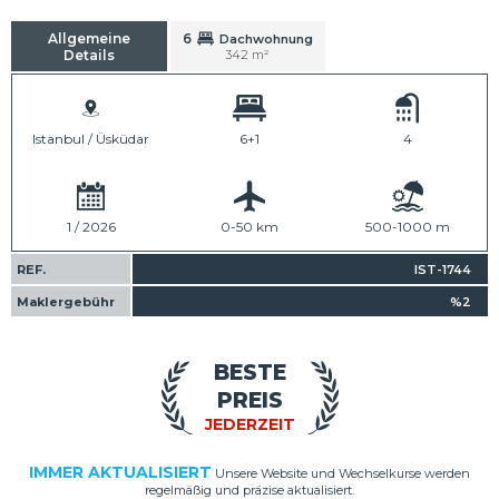
Allgemeine
6
Dachwohnung
Details
342 m²
Istanbul / Üsküdar
6+1
4
1 / 2026
0-50 km
500-1000 m
REF.
IST-1744
Maklergebühr
%2
BESTE
PREIS
JEDERZEIT
IMMER AKTUALISIERT
Unsere Website und Wechselkurse werden
regelmäßig und präzise aktualisiert.