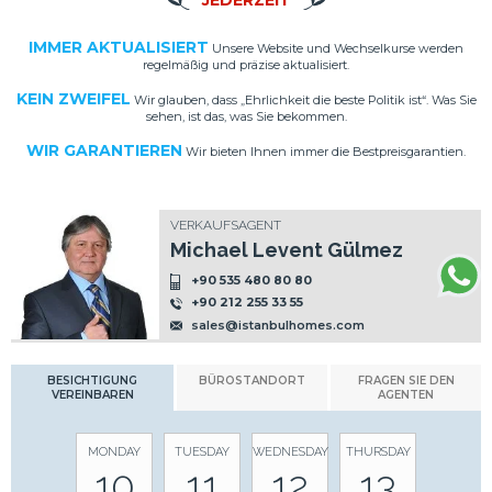
JEDERZEIT
IMMER AKTUALISIERT
Unsere Website und Wechselkurse werden
regelmäßig und präzise aktualisiert.
KEIN ZWEIFEL
Wir glauben, dass „Ehrlichkeit die beste Politik ist“. Was Sie
sehen, ist das, was Sie bekommen.
WIR GARANTIEREN
Wir bieten Ihnen immer die Bestpreisgarantien.
VERKAUFSAGENT
Michael Levent Gülmez
+90 535 480 80 80
+90 212 255 33 55
sales@istanbulhomes.com
BESICHTIGUNG
BÜROSTANDORT
FRAGEN SIE DEN
VEREINBAREN
AGENTEN
MONDAY
TUESDAY
WEDNESDAY
THURSDAY
10
11
12
13