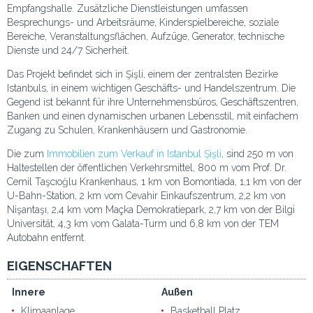
Empfangshalle. Zusätzliche Dienstleistungen umfassen
Besprechungs- und Arbeitsräume, Kinderspielbereiche, soziale
Bereiche, Veranstaltungsflächen, Aufzüge, Generator, technische
Dienste und 24/7 Sicherheit.
Das Projekt befindet sich in Şişli, einem der zentralsten Bezirke
Istanbuls, in einem wichtigen Geschäfts- und Handelszentrum. Die
Gegend ist bekannt für ihre Unternehmensbüros, Geschäftszentren,
Banken und einen dynamischen urbanen Lebensstil, mit einfachem
Zugang zu Schulen, Krankenhäusern und Gastronomie.
Die zum
Immobilien zum Verkauf in Istanbul Şişli
, sind 250 m von
Haltestellen der öffentlichen Verkehrsmittel, 800 m vom Prof. Dr.
Cemil Taşcıoğlu Krankenhaus, 1 km von Bomontiada, 1,1 km von der
U-Bahn-Station, 2 km vom Cevahir Einkaufszentrum, 2,2 km von
Nişantaşı, 2,4 km vom Maçka Demokratiepark, 2,7 km von der Bilgi
Universität, 4,3 km vom Galata-Turm und 6,8 km von der TEM
Autobahn entfernt.
EIGENSCHAFTEN
Innere
Außen
Klimaanlage
Basketball Platz