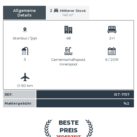
Allgemeine
2
Mittlerer Stock
Details
140 m²
Istanbul / Şişli
48
2+1
3
Gemeinschaftspool,
6 / 2019
Innenpool
0-50 km
REF.
IST-1757
Maklergebühr
%2
BESTE
PREIS