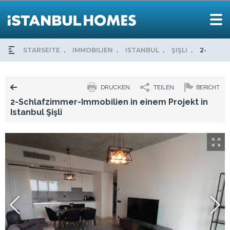
STARSEITE
IMMOBILIEN
ISTANBUL
ŞIŞLI
2-SCHLA
DRUCKEN
TEILEN
BERICHT
2-Schlafzimmer-Immobilien in einem Projekt in
Istanbul Şişli