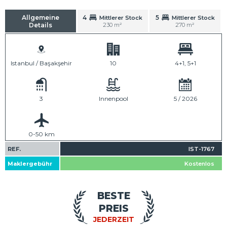
Allgemeine
4
5
Mittlerer Stock
Mittlerer Stock
Details
230 m²
270 m²
Istanbul / Başakşehir
10
4+1, 5+1
3
Innenpool
5 / 2026
0-50 km
REF.
IST-1767
Maklergebühr
Kostenlos
BESTE
PREIS
JEDERZEIT