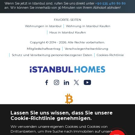
Wenn Sie jetzt in Istanbul sind, rufen Sie uns direkt unter
+90 535 480 80 80
an. Wir können Sie innerhalb von 30 Minuten von Ihrem Abholort abholen!
FAVORITE-SEITEN
Wohnungen in Istanbul
Wohnung in Istanbul Kaufen
Haus in Istanbul Kaufen
Copyright © 2014 - 2026. Alle Rechte vorbehalten.
Mitgliedschaftsvertrag
Verschwiegenheitserklärung
Schutz und Verarbeitung personenbezogener Daten
Cookies-Richtlinie
BITCOIN AKZEPTIERT
Lassen Sie uns wissen, dass Sie unsere
Kaufen Sie jede Immobilie mit Bitcoin-Zahlung
Cookie-Richtlinie genehmigen.
Wir verwenden unsere eigenen Cookies und Cookies von
Drittanbietern, um Ihre Suche nach Immobilien auf unserer