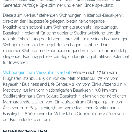
Generator, Aufzüge, Spielzimmer und einen Kinderspielplatz.
Diese zum Verkauf stehenden Wohnungen in Istanbul-Başakşehir,
direkt an der Hauptstraße gelegen, bieten hervorragende
Möglichkeiten sowohl zum Wohnen als auch als Kapitalanlage.
Başakşehir, bekannt für seine geplante Stadtentwicklung und die
rasante Entwicklung der letzten Jahre, zählt mit seinen hochwertigen
Wohnprojekten zu den begehrtesten Lagen Istanbuls. Dank
moderner Wohnräume, einer hervorragenden Infrastruktur und stetig
steigender Nachfrage bietet die Region langfristig attraktives Potenzial
für Investoren.
Wohnungen zum Verkauf in Istanbul
befinden sich 27 km vom
Flughafen Istanbul, 8,5 km von der Mall of Istanbul, 7,5 km vom
Kayaşehir Business and Life Center, 5,2 km vom Einkaufszentrum V
Metroway, 3,9 km vom Nationalgarten Başakşehir, 3,8 km vom
Stadtkrankenhaus Çam Sakura Başakşehir, 3 km von der nördlichen
Marmarastraße, 2,2 km vom Einkaufszentrum Olimpa, 1,9 km vom
Ärztezentrum Başakşehir, 1,6 km vom staatlichen Krankenhaus
Başakşehir, 800 m von der Metrostation Onurkent und 400 m von
der Bushaltestelle entfernt.
EIGENSCHAFTEN