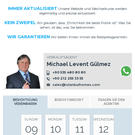
IMMER AKTUALISIERT
Unsere Website und Wechselkurse werden
regelmäßig und präzise aktualisiert.
KEIN ZWEIFEL
Wir glauben, dass „Ehrlichkeit die beste Politik ist“. Was Sie
sehen, ist das, was Sie bekommen.
WIR GARANTIEREN
Wir bieten Ihnen immer die Bestpreisgarantien.
VERKAUFSAGENT
Michael Levent Gülmez
+90 535 480 80 80
+90 212 255 33 55
sales@istanbulhomes.com
BESICHTIGUNG
BÜROSTANDORT
FRAGEN SIE DEN
VEREINBAREN
AGENTEN
SUNDAY
MONDAY
TUESDAY
WEDNESDAY
09
10
11
12