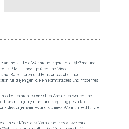
mplanung sind die Wohnräume geräumig, fließend und
ternet, Stahl-Eingangstüren und Video-
ind; Balkontüren und Fenster bestehen aus
tion für diejenigen, die ein komfortables und modernes
 modernen architektonischen Ansatz entworfen und
fbad, einen Tagungsraum und sorgfältig gestaltete
rtables, organisiertes und sicheres Wohnumfeld für die
 Lage an der Küste des Marmarameers auszeichnet.
n Wohnstruktur eine attraktive Option sowohl für