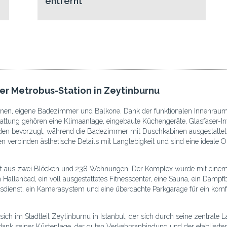
entfernt
r Metrobus-Station in Zeytinburnu
onen, eigene Badezimmer und Balkone. Dank der funktionalen Innenrau
attung gehören eine Klimaanlage, eingebaute Küchengeräte, Glasfaser-In
n bevorzugt, während die Badezimmer mit Duschkabinen ausgestattet s
erbinden ästhetische Details mit Langlebigkeit und sind eine ideale Op
teht aus zwei Blöcken und 238 Wohnungen. Der Komplex wurde mit einem
in Hallenbad, ein voll ausgestattetes Fitnesscenter, eine Sauna, ein Damp
sdienst, ein Kamerasystem und eine überdachte Parkgarage für ein komfo
ch im Stadtteil Zeytinburnu in Istanbul, der sich durch seine zentrale
 dank seiner Küstenlage, der guten Verkehrsanbindung und der etablierte