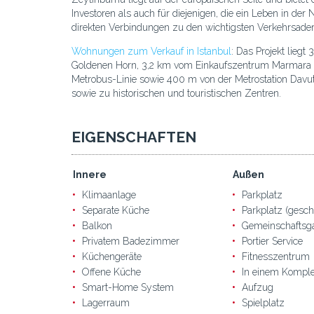
Investoren als auch für diejenigen, die ein Leben in de
direkten Verbindungen zu den wichtigsten Verkehrsade
Wohnungen zum Verkauf in Istanbul
: Das Projekt lieg
Goldenen Horn, 3,2 km vom Einkaufszentrum Marmara 
Metrobus-Linie sowie 400 m von der Metrostation Davutp
sowie zu historischen und touristischen Zentren.
EIGENSCHAFTEN
Innere
Außen
Klimaanlage
Parkplatz
Separate Küche
Parkplatz (gesch
Balkon
Gemeinschaftsg
Privatem Badezimmer
Portier Service
Küchengeräte
Fitnesszentrum
Offene Küche
In einem Kompl
Smart-Home System
Aufzug
Lagerraum
Spielplatz