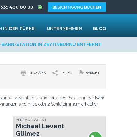
 535 480 80 80
BESICHTIGUNG BUCHEN
 IN DER TÜRKEI
UNTERNEHMEN
BLOG
BAHN-STATION IN ZEYTINBURNU ENTFERNT
DRUCKEN
TEILEN
BERICHT
tanbul Zeytinburnu sind Teil eines Projekts in der Nähe
nungen sind mit 1 oder 2 Schlafzimmern erhältlich.
VERKAUFSAGENT
Michael Levent
Gülmez