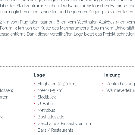
r Nähe des Stadtzentrums suchen. Die Nähe zur historischen Halbinsel, di
rn ermöglichen einen schnellen und bequemen Zugang zu vielen Teilen I
t 32 km vom Flughafen Istanbul, 6 km vom Yachthafen Ataköy, 5,9 km v
Forum, 3 km von der Küste des Marmarameers, 800 m vom Universitäts
aşa entfernt. Dank dieser vorteilhaften Lage bietet das Projekt schnell
Lage
Heizung
Flughafen (0-50 km)
Zentralheizung
lossen)
Meer (1-5 km)
Wärmeverteilu
arten
Stadtblick
U-Bahn
Metrobus
ex
Bushaltestelle
Geschäfte / Einkaufszentrum
Bars / Restaurants