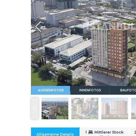
Whatsapp
AUSSENFOTOS
INNENFOTOS
BAUFOT
1
Mittlerer Stock
Allgemeine Details