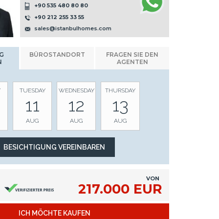
+90 535 480 80 80
+90 212 255 33 55
sales@istanbulhomes.com
G
BÜROSTANDORT
FRAGEN SIE DEN
N
AGENTEN
Y
TUESDAY
WEDNESDAY
THURSDAY
11
12
13
AUG
AUG
AUG
VON
217.000 EUR
ICH MÖCHTE KAUFEN