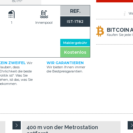
80 m²
REF.
Wa
IST-1782
1
Innenpool
BITCOIN 
Kaufen Sie jede 
Maklergebühr
Kostenlos
KEIN ZWEIFEL
WIR GARANTIEREN
Wir
lauben, dass
Wir bieten Ihnen immer
Ehrlichkeit die beste
die Bestpreisgarantien.
olitik ist“. Was Sie
ehen, ist das, was Sie
bekommen.
400 m von der Metrostation