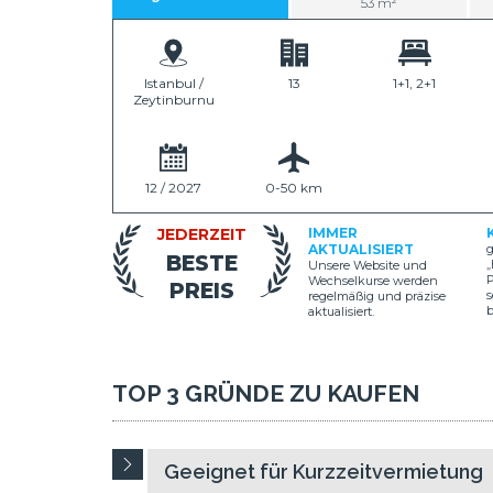
53 m²
Istanbul /
13
1+1, 2+1
Zeytinburnu
12 / 2027
0-50 km
JEDERZEIT
IMMER
AKTUALISIERT
g
BESTE
„
Unsere Website und
P
Wechselkurse werden
PREIS
s
regelmäßig und präzise
aktualisiert.
TOP 3 GRÜNDE ZU KAUFEN
Geeignet für Kurzzeitvermietung