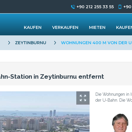
+90 212 255 33 55
+90
KAUFEN
VERKAUFEN
MIETEN
KAUFEN
L
ZEYTINBURNU
WOHNUNGEN 400 M VON DER U-
n-Station in Zeytinburnu entfernt
Die Wohnungen in Is
der U-Bahn. Die Woh