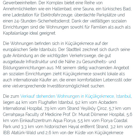
Gewerbeeinheiten. Der Komplex bietet eine Reihe von
Annehmlichkeiten wie ein Hallenbad, eine Sauna, ein türkisches Bad,
eine Ladestation für Elektrofahrzeuge, überdachte Parkplätze und
einen 24-Stunden-Sicherheitsdienst. Dank der vielfältigen sozialen
Einrichtungen sind die Wohnungen sowohl für Familien als auch als
Kapitalanlage ideal geeignet.
Die Wohnungen befinden sich in Küçükçekmece auf der
europäischen Seite Istanbuls. Der Stadtteil zeichnet sich durch seine
gute Anbindung an die wichtigsten Verkehrswege, die gut
ausgebaute Infrastruktur und die Nähe zu Gesundheits- und
Bildungseinrichtungen aus. Mit seinem stetig wachsenden Angebot
an sozialen Einrichtungen zieht Küçükçekmece sowohl lokale als
auch internationale Käufer an, die einen komfortablen Lebensstil oder
eine vielversprechende Investitionsmöglichkeit suchen.
Die zum
Verkauf stehenden Wohnungen in Küçükçekmece, Istanbul
,
liegen 44 km vom Flughafen Istanbul, 9,2 km vom Acıbadem
International Hospital, 7,9 km vom Strand Yeşilköy Çiroz, 5,7 km vom
Cerrahpaşa Faculty of Medicine Prof. Dr. Murat Dilmener Hospital, 5,6
km vom Einkaufszentrum Aqua Florya, 5,5 km vom Florya Coastal
Park und 3,3 km vom historischen Hayal entfernt Strand, 3,2 km vom
İBB Atatürk-Wald und 2,6 km von der Küste von Küçükçekmece