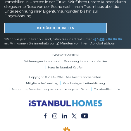
Immobilien in Übersee in der Türkei. Wir führen unsere Kunden durch
die gesamte Reise von der Suche nach ihrem Traumhaus über die
Unterzeichnung ihrer Eigentumsurkunden bis hin zur
Eingewöhnung.
ICH MÖCHTE SIE TREFFEN
Wenn Sie jetzt in Istanbul sind, rufen Sie uns direkt unter
+90 535 480 80 80
an. Wir können Sie innerhalb von 30 Minuten von Ihrem Abholort abholen!
FAVORITE-SEITEN
Wohnungen in Istanbul
Wohnung in Istanbul Kaufen
Haus in Istanbul Kaufen
Copyright © 2014 - 2026. Alle Rechte vorbehalten.
Mitgliedschaftsvertrag
Verschwiegenheitserklärung
Schutz und Verarbeitung personenbezogener Daten
Cookies-Richtlinie