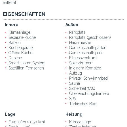
entfernt.
EIGENSCHAFTEN
Innere
Außen
Klimaanlage
Parkplatz
Separate Küche
Parkplatz (geschlossen)
Balkon
Hausmeister
Küchengeräte
Gemeinschaftsgarten
Offene Küche
Gemeinschaftspool
Dusche
Fitnesszentrum
Smart-Home System
Spielzimmer
Satelliten Fernsehen
In einem Komplex
Aufzug
Privater Schwimmbad
Sauna
Sicherheit 7/24
Überwachungskamera
SPA
Türkisches Bad
Lage
Heizung
Flughafen (0-50 km)
Klimaanlage
See (1-5 km)
Zentralheizung