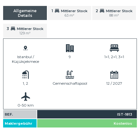
Allgemeine
1
2
Mittlerer Stock
Mittlerer Stock
Details
63 m²
88 m²
3
Mittlerer Stock
129 m²
Istanbul /
9
1+1, 2+1, 3+1
Küçükçekmece
1, 2
Gemeinschaftspool
12 / 2027
0-50 km
REF.
IST-1813
Maklergebühr
Kostenlos