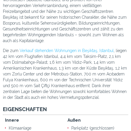
hervorragenden Verkehrsanbindung, einem vielfältigen
Freizeitangebot und der Nähe zu wichtigen Geschäftszentren.
Beşiktaş ist bekannt für seinen historischen Charakter, die Nähe zum
Bosporus, kulturelle Sehenswürdigkeiten, Bildungseinrichtungen,
Gesundheitseinrichtungen und Geschäftszentren und zählt zu den
begehrtesten Wohngegenden Istanbuls – sowohl zum Wohnen als
auch als Kapitalanlage.
Die zum
Verkauf stehenden Wohnungen in Beşiktaş, Istanbul
, liegen
42 km vom Flughafen Istanbul, 4,4 km vom Taksim-Platz, 2,1 km
vom Dolmabahçe-Palast, 1,6 km vom Yıldız-Park, 1,4 km vom
Amerikanischen Krankenhaus, 1,3 km von der Küste Beşiktaş, 1,2 km
vom Zorlu Center und der Metrobus-Station, 700 m vom Acıbadem
Fulya Krankenhaus, 600 m von der Technischen Universität Yıldız
und 500 m vom Sait Çiftçi Krankenhaus entfernt. Dank ihrer
zentralen Lage bieten die Wohnungen sowohl komfortables Wohnen
in der Stadt als auch ein hohes Vermietungspotenzial.
EIGENSCHAFTEN
Innere
Außen
Klimaanlage
Parkplatz (geschlossen)