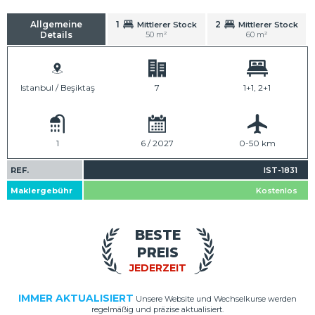
Allgemeine
1
2
Mittlerer Stock
Mittlerer Stock
Details
50 m²
60 m²
Istanbul / Beşiktaş
7
1+1, 2+1
1
6 / 2027
0-50 km
REF.
IST-1831
Maklergebühr
Kostenlos
BESTE
PREIS
JEDERZEIT
IMMER AKTUALISIERT
Unsere Website und Wechselkurse werden
regelmäßig und präzise aktualisiert.