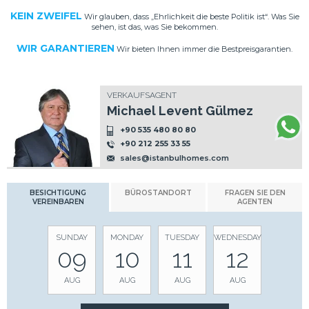
KEIN ZWEIFEL
Wir glauben, dass „Ehrlichkeit die beste Politik ist“. Was Sie
sehen, ist das, was Sie bekommen.
WIR GARANTIEREN
Wir bieten Ihnen immer die Bestpreisgarantien.
VERKAUFSAGENT
Michael Levent Gülmez
+90 535 480 80 80
+90 212 255 33 55
sales@istanbulhomes.com
BESICHTIGUNG
BÜROSTANDORT
FRAGEN SIE DEN
VEREINBAREN
AGENTEN
SUNDAY
MONDAY
TUESDAY
WEDNESDAY
09
10
11
12
AUG
AUG
AUG
AUG