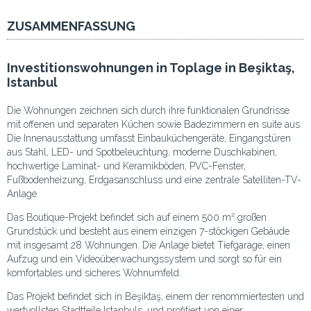
ZUSAMMENFASSUNG
Investitionswohnungen in Toplage in Beşiktaş,
Istanbul
Die Wohnungen zeichnen sich durch ihre funktionalen Grundrisse
mit offenen und separaten Küchen sowie Badezimmern en suite aus.
Die Innenausstattung umfasst Einbauküchengeräte, Eingangstüren
aus Stahl, LED- und Spotbeleuchtung, moderne Duschkabinen,
hochwertige Laminat- und Keramikböden, PVC-Fenster,
Fußbodenheizung, Erdgasanschluss und eine zentrale Satelliten-TV-
Anlage.
Das Boutique-Projekt befindet sich auf einem 500 m² großen
Grundstück und besteht aus einem einzigen 7-stöckigen Gebäude
mit insgesamt 28 Wohnungen. Die Anlage bietet Tiefgarage, einen
Aufzug und ein Videoüberwachungssystem und sorgt so für ein
komfortables und sicheres Wohnumfeld.
Das Projekt befindet sich in Beşiktaş, einem der renommiertesten und
wertvollsten Stadtteile Istanbuls, und profitiert von einer