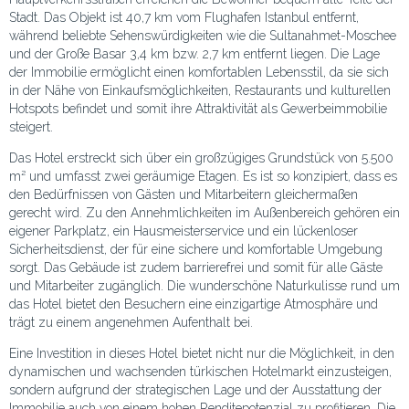
Stadt. Das Objekt ist 40,7 km vom Flughafen Istanbul entfernt,
während beliebte Sehenswürdigkeiten wie die Sultanahmet-Moschee
und der Große Basar 3,4 km bzw. 2,7 km entfernt liegen. Die Lage
der Immobilie ermöglicht einen komfortablen Lebensstil, da sie sich
in der Nähe von Einkaufsmöglichkeiten, Restaurants und kulturellen
Hotspots befindet und somit ihre Attraktivität als Gewerbeimmobilie
steigert.
Das Hotel erstreckt sich über ein großzügiges Grundstück von 5.500
m² und umfasst zwei geräumige Etagen. Es ist so konzipiert, dass es
den Bedürfnissen von Gästen und Mitarbeitern gleichermaßen
gerecht wird. Zu den Annehmlichkeiten im Außenbereich gehören ein
eigener Parkplatz, ein Hausmeisterservice und ein lückenloser
Sicherheitsdienst, der für eine sichere und komfortable Umgebung
sorgt. Das Gebäude ist zudem barrierefrei und somit für alle Gäste
und Mitarbeiter zugänglich. Die wunderschöne Naturkulisse rund um
das Hotel bietet den Besuchern eine einzigartige Atmosphäre und
trägt zu einem angenehmen Aufenthalt bei.
Eine Investition in dieses Hotel bietet nicht nur die Möglichkeit, in den
dynamischen und wachsenden türkischen Hotelmarkt einzusteigen,
sondern aufgrund der strategischen Lage und der Ausstattung der
Immobilie auch von einem hohen Renditepotenzial zu profitieren. Die