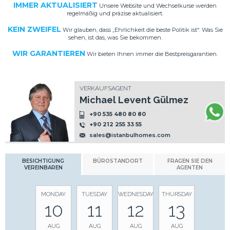
IMMER AKTUALISIERT
Unsere Website und Wechselkurse werden
regelmäßig und präzise aktualisiert.
KEIN ZWEIFEL
Wir glauben, dass „Ehrlichkeit die beste Politik ist“. Was Sie
sehen, ist das, was Sie bekommen.
WIR GARANTIEREN
Wir bieten Ihnen immer die Bestpreisgarantien.
VERKAUFSAGENT
Michael Levent Gülmez
+90 535 480 80 80
+90 212 255 33 55
sales@istanbulhomes.com
BESICHTIGUNG
BÜROSTANDORT
FRAGEN SIE DEN
VEREINBAREN
AGENTEN
MONDAY
TUESDAY
WEDNESDAY
THURSDAY
10
11
12
13
AUG
AUG
AUG
AUG