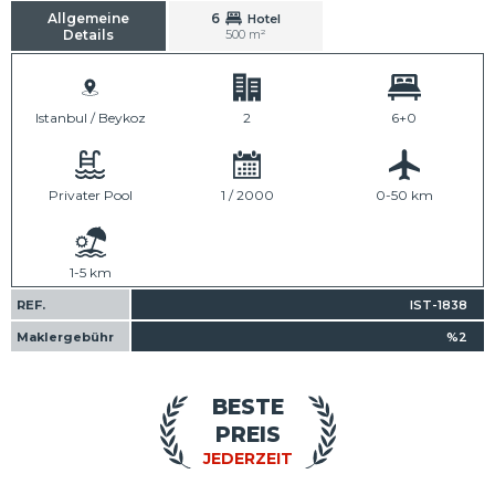
Allgemeine
6
Hotel
Details
500 m²
Istanbul / Beykoz
2
6+0
Privater Pool
1 / 2000
0-50 km
1-5 km
REF.
IST-1838
Maklergebühr
%2
BESTE
PREIS
JEDERZEIT