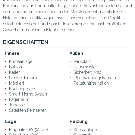
Kombination aus traumhafter Lage, hohem Auslastungspotenzial und
dem Zugang zu einem florierenden Marktsegment macht dieses
Hotel zu einer erstklassigen Investitionsmöglichkeit. Das Objekt ist
sofort betriebsbereit und spricht Investoren an, die nach profitablen
Gewerbeimmobilien in Istanbul suchen.
EIGENSCHAFTEN
Innere
Außen
Klimaanlage
Parkplatz
Balkon
Hausmeister
Keller
Sicherheit 7/24
Umkleideraum
Überwachungskamera
Möbliert
Rollstuhlfreundlich
Küchengeräte
Smart-Home System
Lagerraum
Terrasse
Satelliten Fernsehen
Lage
Heizung
Flughafen (0-50 km)
Klimaanlage
Strand (1-5 Km)
Gaskombi