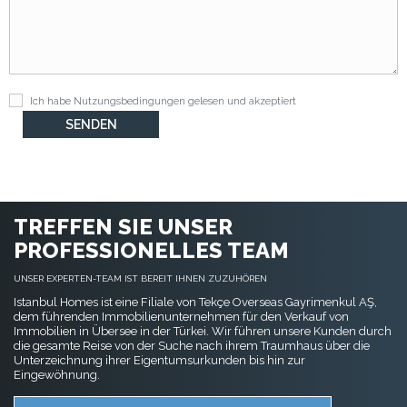
Ich habe
Nutzungsbedingungen
gelesen und akzeptiert
TREFFEN SIE UNSER
PROFESSIONELLES TEAM
UNSER EXPERTEN-TEAM IST BEREIT IHNEN ZUZUHÖREN
Istanbul Homes ist eine Filiale von Tekçe Overseas Gayrimenkul AŞ,
dem führenden Immobilienunternehmen für den Verkauf von
Immobilien in Übersee in der Türkei. Wir führen unsere Kunden durch
die gesamte Reise von der Suche nach ihrem Traumhaus über die
Unterzeichnung ihrer Eigentumsurkunden bis hin zur
Eingewöhnung.