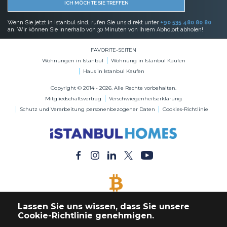
ICH MÖCHTE SIE TREFFEN
Wenn Sie jetzt in Istanbul sind, rufen Sie uns direkt unter
+90 535 480 80 80
an. Wir können Sie innerhalb von 30 Minuten von Ihrem Abholort abholen!
FAVORITE-SEITEN
Wohnungen in Istanbul
Wohnung in Istanbul Kaufen
Haus in Istanbul Kaufen
Copyright © 2014 - 2026. Alle Rechte vorbehalten.
Mitgliedschaftsvertrag
Verschwiegenheitserklärung
Schutz und Verarbeitung personenbezogener Daten
Cookies-Richtlinie
BITCOIN AKZEPTIERT
Lassen Sie uns wissen, dass Sie unsere
Kaufen Sie jede Immobilie mit Bitcoin-Zahlung
Cookie-Richtlinie genehmigen.