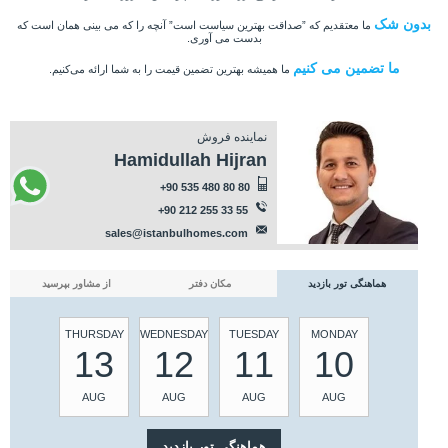
بدون شک
ما معتقدیم که ”صداقت بهترین سیاست است” آنچه را که می بینی همان است که
بدست می آوری.
ما تضمین می کنیم
ما همیشه بهترین تضمین قیمت را به شما ارائه می‌کنیم.
نماینده فروش
Hamidullah Hijran
+90 535 480 80 80
+90 212 255 33 55
sales@istanbulhomes.com
هماهنگی تور بازدید
مکان دفتر
از مشاور بپرسید
THURSDAY
WEDNESDAY
TUESDAY
MONDAY
13
12
11
10
AUG
AUG
AUG
AUG