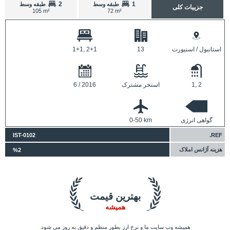
2
1
طبقه وسط
طبقه وسط
جزییات کلی
105 m²
72 m²
استانبول / اسنیورت
13
1+1, 2+1
1, 2
استخر مشترک
6 / 2016
گواهی انرژی
0-50 km
IST-0102
REF.
هزینه آژانس املاک
%2
بهترین قیمت
همیشه
همیشه وب سایت ما و نرخ ارز بطور منظم و دقیق به روز می شود.