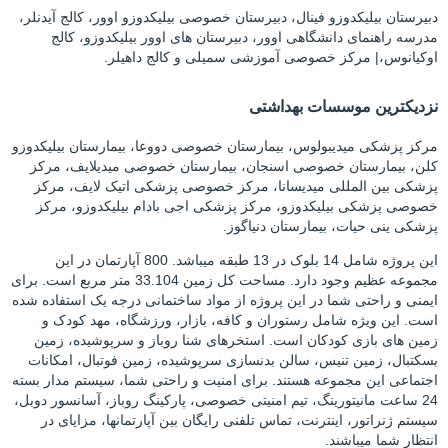
دبیرستان بیلیکدوزو فینال، دبیرستان خصوصی بیلیکدوزو اوور، کالج آیدنلر،
مدرسه راهنمای دانشگاهی اوور، دبیرستان های اوور بیلیکدوزو، کالج
اوکیانوس،| مرکز خصوصی آموزشی سمیلی و کالج داهیلر.
نزدیکترین موسسات بهداشتی
مرکز پزشکی میدیبولوس، بیمارستان خصوصی دووعا، بیمارستان بیلیکدوزو
کلن، بیمارستان خصوصی اسنجان، بیمارستان خصوصی میدیلایف، مرکز
پزشکی بین المللی میدیسانا، مرکز خصوصی پزشکی اتیک لایف، مرکز
خصوصی پزشکی بیلیکدوزو، مرکز پزشکی اجی بادام بیلیکدوزو، مرکز
پزشکی ینی حیات، بیمارستان دنیاگوز.
این پروژه شامل 14 بلوک در 13 طبقه میباشد. 800 آپارتمان در این
مجموعه عظیم وجود دارد. مساحت کل زمین 33.104 متر مربع است. برای
ایمنی و راحتی شما در این پروژه از مواد ساختمانی درجه یک استفاده شده
است. این ویژه شامل رستوران و کافه، بازار، ورزشگاه، مهد کودک و
زمین های بازی کودکان است. استخرهای شنا روباز و سرپوشیده، زمین
بسکتبال، زمین تنیس، سالن بدنسازی سرپوشیده، زمین فوتبال، امکانات
اجتماعی این مجموعه هستند. برای امنیت و راحتی شما، سیستم مدار بسته
24 ساعت مانیتورینگ، تیم امنیتی خصوصی، پارکینگ روباز، آسانسور دوبل،
سیستم ژنراتور، اینترنت، تماس تلفنی رایگان بین آپارتمانها، مزایای در
انتظار شما میباشند.