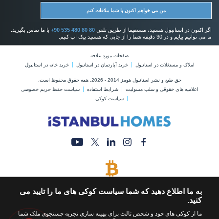
من می خواهم اکنون با شما ملاقات کنم
اگر اکنون در استانبول هستید، مستقیما از طریق تلفن
+90 535 480 80 80
با ما تماس بگیرید.
ما می توانیم بیایم و در 30 دقیقه شما را از جایی که هستید پیک اپ کنیم.
صفحات مورد علاقه
املاک و مستغلات در استانبول
خرید آپارتمان در استانبول
خرید خانه در استانبول
حق طبع و نشر استانبول هومز 2014 - 2026. همه حقوق محفوظ است.
اعلامیه های خقوقی و سلب مسولیت
شرایط استفاده
سیاست حفظ حریم خصوصی
سیاست کوکی
پرداخت با بیت کوین
به ما اطلاع دهید که شما سیاست کوکی های ما را تایید می
خرید ملک با پرداخت بیت کوین
کنید.
ما از کوکی های خود و شخص ثالث برای بهینه سازی تجربه جستجوی ملک شما