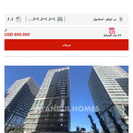
1, 2
1+1, 2+1, 3+1, 4+1
بی اوغلو - استانبول
از
800.000 USD
24 ماه اقساط
جزئیات