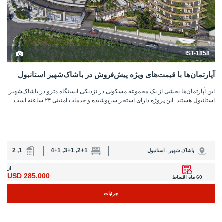
1, 2
2+1, 3+1, 4+1
باشاک شهیر - استانبول
از
285.000 USD
60 ماه اقساط
جزئیات
>
34
...
4
3
2
1
<
با تیم حرفه ای ما آشنا شوید
تیم متخصصان محلی ما آماده کمک به شما هستند
استانبول هومز ® یک برند ثبت شده شرکت سهامی املاک و مستغلات تکچه
اورسیز است، که یک شرکت بین المللی املاک و مستغلات در خارج از کشور
است و از سال 2004 در کشور های متعدد فعالیت می کند. ما مشتریان خود را
از جریان سفر تا پیدا کردن خانه رویایی شان، امضای سند ملک و اقامت در آن