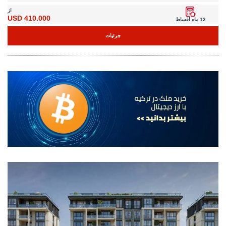
از
410.000 USD
12 ماه اقساط
جزئیات