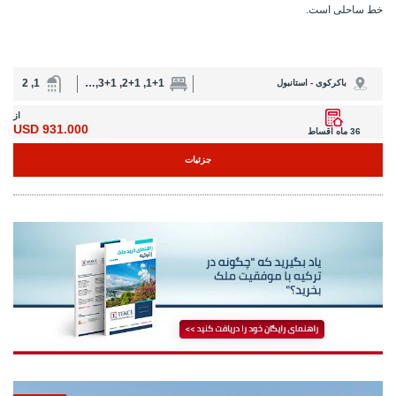
از
931.000 USD
36 ماه اقساط
جزئیات
جدید