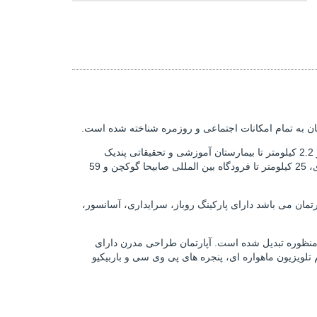
ن به تمام امکانات اجتماعی و روزمره شناخته شده است.
، در فاصله چند قدمی جاده اصلی، ایستگاه های حمل و نقل عمومی، و امکانات روزانه قرار داشته و 2.2 کیلومتر تا بیمارستان آموزشی و تحقیقاتی پندیک
دانشگاه مرمره، 2.9 کیلومتر تا منطقه همایش مالتپه و مرکز خرید هیلتاون، 12 8 کیلومتر تا تونل اوراسیا، 15 کیلومتر تا پل شهدای 15 جولای، 25 کیلومتر تا فرودگاه بین المللی صابیحا گوکچن و 59
مان مجلل در زمینی به مساحت 8.324 متر مربع ساخته شده است که از 6 بلوک تشکیل شده است. این مجموعه که دارای 240 آپارتمان می باشد دارای پارکینگ روباز، سرایداری، آسانسور،
 منظوره تبدیل شده است. آپارتمان طراحی مدرن دارای
فون تصویری، سیستم تلویزیون ماهواره ای، پنجره های پی وی سی و باربیکیو