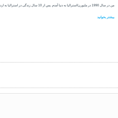
من در سال 1990 در ملبورن/استرالیا به دنیا آمدم. پس از 10 سال زندگی در استرالیا به اردو که در دریای سیاه ترکیه ...
بیشتر بخوانید