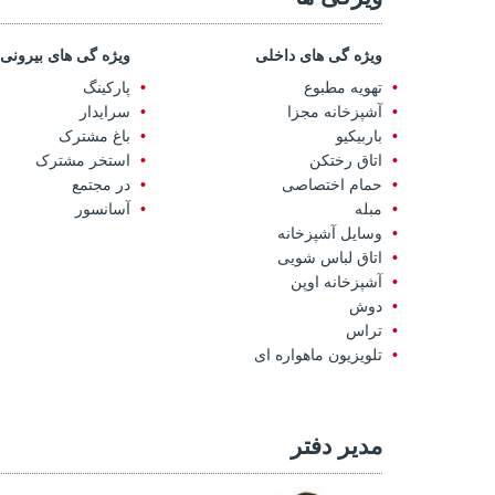
ویژه گی های داخلی
ویژه گی های بیرونی
تهویه مطبوع
پارکینگ
آشپزخانه مجزا
سرایدار
باربیکیو
باغ مشترک
اتاق رختکن
استخر مشترک
حمام اختصاصی
در مجتمع
مبله
آسانسور
وسایل آشپزخانه
اتاق لباس شویی
آشپزخانه اوپن
دوش
تراس
تلویزیون ماهواره ای
مدیر دفتر