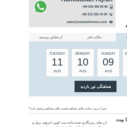
+90 535 480 80 80
+90 212 255 33 55
sales@istanbulhomes.com
مکان دفتر
از مشاور بپرسید
TUESDAY
MONDAY
SUNDAY
S
11
10
09
AUG
AUG
AUG
چرا در وب سایت های مختلف قیمت های مختلفی وجود دارد؟
 بیت
ارز های رمزنگاری شده مانند بیت کوین، اتریوم، ریپل و
بیت کوین نقد به عنوان پرداخت پذیرفته می شوند.