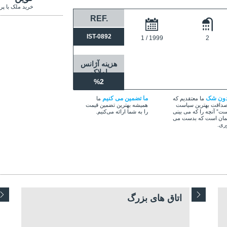
خرید ملک با پر
REF.
IST-0892
1 / 1999
2
هزینه آژانس
املاک
%2
دون شک
ما تضمین می کنیم
ما معتقدیم که
ما
داقت بهترین سیاست
همیشه بهترین تضمین قیمت
ت” آنچه را که می بینی
را به شما ارائه می‌کنیم.
ان است که بدست می
ری.
اتاق های بزرگ