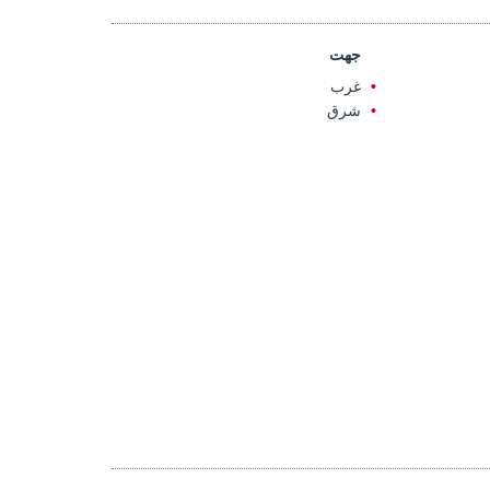
جهت
غرب
شرق