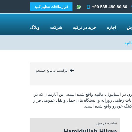
+90 535 480 80 80
قرار ملاقات تنظیم کنید
وش
اجاره
خرید در ترکیه
شرکت
وبلاگ
لتپه
بازگشت به نتایج جستجو
ن در استانبول، مالتپه واقع شده است. این آپارتمان که در
نات رفاهی روزانه و ایستگاه های حمل و نقل عمومی قرار
رکینگ خودرو واقع شده است.
نماینده فروش
Hamidullah Hijran