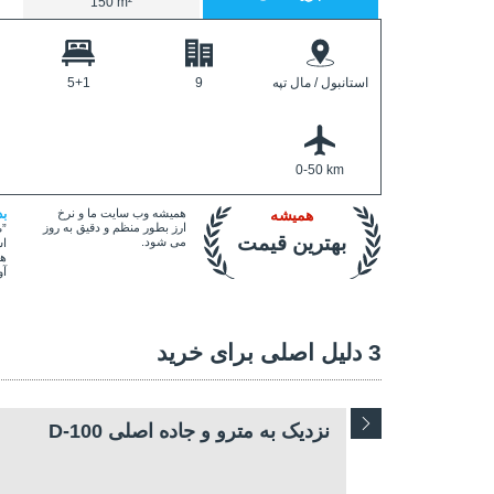
150 m²
استانبول / مال تپه
9
5+1
0-50 km
همیشه
همیشه وب سایت ما و نرخ
ب
ارز بطور منظم و دقیق به روز
”ص
بهترین قیمت
می شود.
اس
هم
آو
3 دلیل اصلی برای خرید
نزدیک به مترو و جاده اصلی D-100