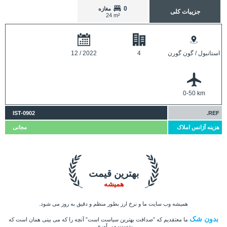
0
مغازه
جزییات کلی
24 m²
استانبول / گون گورن
4
12 / 2022
0-50 km
IST-0902
REF.
هزینه آژانس املاک
مجانی
بهترین قیمت
همیشه
همیشه وب سایت ما و نرخ ارز بطور منظم و دقیق به روز می شود.
بدون شک
ما معتقدیم که ”صداقت بهترین سیاست است” آنچه را که می بینی همان است که
بدست می آوری.