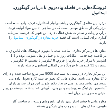
فروشگاه‌هایی در فاصله پیاده‌روی تا دریا در گونگورن،
استانبول
مرتر، بین مناطق گونگورن و باهچلی‌اولر استانبول، ترکیه واقع شده است.
مرتر یکی از مناطق مهمی است که در نساجی، تامین مواد اولیه، تولید،
بازار، واردات و صادرات نقش فعالی دارد. این شهر یک فرصت سرمایه
گذاری برای کسانی است که قصد
خرید مغازه در گونگورن استانبول
را
دارند.
مغازه ها در مرکز تجاری، ساخته شده با مفهوم فروشگاه های لباس زنانه،
در فاصله چند قدمی امکانات روزانه و حمل و نقل عمومی بوده و 1.3
کیلومتر تا مرکز خرید مارمارا فروم، 8 کیلومتر تا تقسیم، 9 کیلومتر تا
بسفر، و 31 کیلومتر تا فرودگاه بین المللی استانبول فاصله دارند.
این مرکز تجاری در زمینی به مساحت 5000 متر مربع ساخته شده و دارای
240 مغازه می باشد. مغازه هایی که بصورت نیمه کاره تحویل داده می
شوند می توانند مطابق میل خریدار دکور شوند. این مرکز تجاری دارای
آسانسور، پارکینگ سرپوشیده و بیرونی، نگهبانی 24 ساعته، سیستم دوربین
امنیتی و سرویس دربان است.
مغازه هایی با چشم انداز شهر دارای راهروهای وسیع، زیرساخت گاز
طبیعی، سقف های بلند و رمپ های بارگیری هستند.