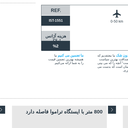
REF.
IST-1551
0-50 km
هزینه آژانس
املاک
%2
دون شک
ما تضمین می کنیم
ما معتقدیم که
ما
داقت بهترین سیاست
همیشه بهترین تضمین قیمت
ت” آنچه را که می بینی
را به شما ارائه می‌کنیم.
ان است که بدست می
ری.
800 متر با ایستگاه تراموا فاصله دارد