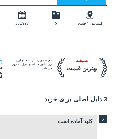
استانبول / فاتیح
5
1 / 1997
همیشه
همیشه وب سایت ما و نرخ
ب
ارز بطور منظم و دقیق به روز
”ص
بهترین قیمت
می شود.
اس
هم
آو
3 دلیل اصلی برای خرید
کلید آماده است