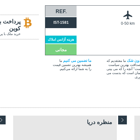
REF.
پرداخت با
IST-1581
0-50 km
کوین
خرید ملک با پر
هزینه آژانس املاک
مجانی
دون شک
ما تضمین می کنیم
ما معتقدیم که
ما
داقت بهترین سیاست
همیشه بهترین تضمین قیمت
ت” آنچه را که می بینی
را به شما ارائه می‌کنیم.
ان است که بدست می
ری.
منظره دریا