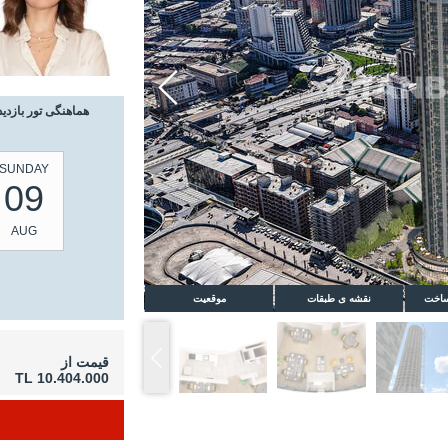
هماهنگی تور بازدید
SUNDAY
09
AUG
ساخت
نقشه ی طبقات
موقعیت
قیمت از
10.404.000 TL