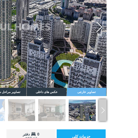
Whatsapp
تصاویر خارجی
عکس های داخلی
تصاویر مراحل 
0
دفتر
جزییات کلی