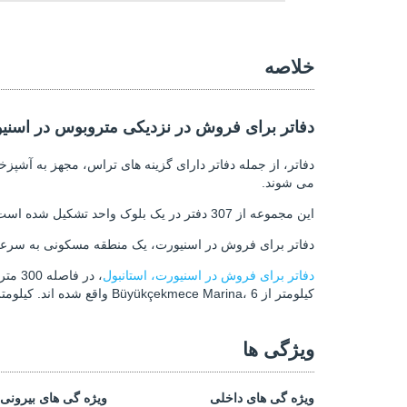
خلاصه
دفاتر برای فروش در نزدیکی متروبوس در اسنی
دفاتر، از جمله دفاتر دارای گزینه های تراس، مجهز به آشپز
می شوند.
این مجموعه از 307 دفتر در یک بلوک واحد تشکیل شده است و امکانات پیشرفته از جمله آسانسور، پارکینگ سرپوشیده، پذیرایی، امنیت 24/7 و سیستم های دوربین های نظارتی را ارائه می دهد.
دفاتر برای فروش در اسنیورت، یک منطقه مسکونی به سرعت در
دفاتر برای فروش در اسنیورت، استانبول
کیلومتر از Büyükçekmece Marina، 6 واقع شده اند. کیلومتر از Beylikdüzü Marina، 7 کیلومتر تا دریاچه Küçükçekmece، و 30 کیلومتر تا فرودگاه استانبول.
ویژگی ها
ویژه گی های داخلی
ویژه گی های بیرونی