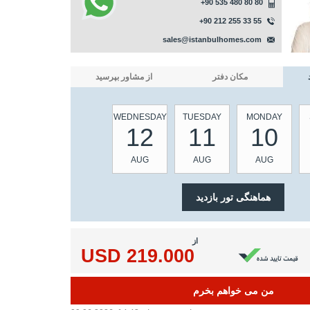
+90 535 480 80 80
+90 212 255 33 55
sales@istanbulhomes.com
مکان دفتر
از مشاور بپرسید
WEDNESDAY
TUESDAY
MONDAY
12
11
10
AUG
AUG
AUG
از
219.000 USD
من می خواهم بخرم