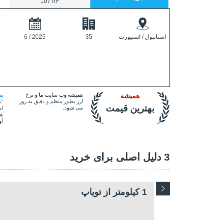
107 m²
استانبول / اسنیورت
35
6 / 2025
همیشه
همیشه وب سایت ما و نرخ
ب
ارز بطور منظم و دقیق به روز
”ص
بهترین قیمت
می شود.
اس
هم
آو
3 دلیل اصلی برای خرید
1 کیلومتر از تویاپ