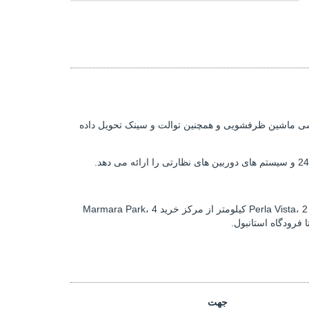
ه کشی ماشین ظرفشویی و همچنین توالت و سینک تحویل داده
، در فاصله 300 متری از بزرگراه و متروبوس E-5، 1 کیلومتر از مرکز کنگره Tüyap و مرکز خرید Perla Vista، 2 کیلومتر از مرکز خرید Marmara Park، 4
جهت