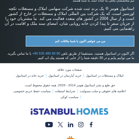
تیم متخصصان محلی ما آماده کمک به شما هستند
استانبول هومز ® یک برند ثبت شده شرکت سهامی املاک و مستغلات تکچه
اورسیز است، که یک شرکت بین المللی املاک و مستغلات در خارج از کشور
است و از سال 2004 در کشور های متعدد فعالیت می کند. ما مشتریان خود را
از جریان سفر تا پیدا کردن خانه رویایی شان، امضای سند ملک و اقامت در آن
راهنمایی می کنیم.
من می خواهم اکنون با شما ملاقات کنم
اگر اکنون در استانبول هستید، مستقیما از طریق تلفن
+90 535 480 80 80
با ما تماس بگیرید.
ما می توانیم بیایم و در 30 دقیقه شما را از جایی که هستید پیک اپ کنیم.
صفحات مورد علاقه
املاک و مستغلات در استانبول
خرید آپارتمان در استانبول
خرید خانه در استانبول
حق طبع و نشر استانبول هومز 2014 - 2026. همه حقوق محفوظ است.
اعلامیه های خقوقی و سلب مسولیت
شرایط استفاده
سیاست حفظ حریم خصوصی
سیاست کوکی