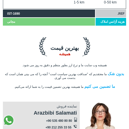
1-5 km
0-50 km
IST-1690
REF.
هزینه آژانس املاک
مجانی
بهترین قیمت
همیشه
همیشه وب سایت ما و نرخ ارز بطور منظم و دقیق به روز می شود.
بدون شک
ما معتقدیم که ”صداقت بهترین سیاست است” آنچه را که می بینی همان است که
بدست می آوری.
ما تضمین می کنیم
ما همیشه بهترین تضمین قیمت را به شما ارائه می‌کنیم.
نماینده فروش
Arazbibi Salamati
+90 535 480 80 80
+90 212 255 33 55