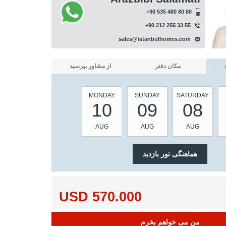
+90 535 480 80 80
+90 212 255 33 55
sales@istanbulhomes.com
مکان دفتر
از مشاور بپرسید
MONDAY
SUNDAY
SATURDAY
10
09
08
AUG
AUG
AUG
570.000 USD
من می خواهم بخرم