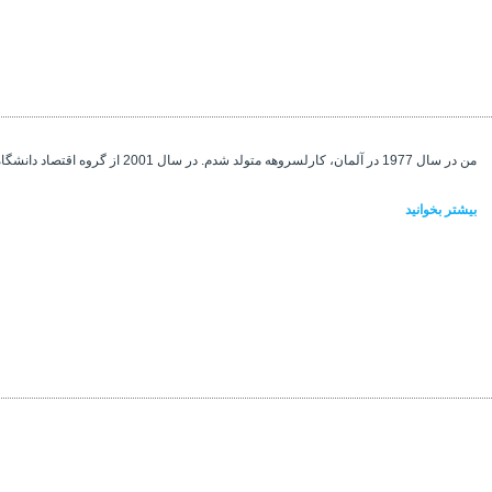
من در سال 1977 در آلمان، کارلسروهه متولد شدم. در سال 2001 از گروه اقتصاد دانشگاه آکدنیز آنتالیا فارغ ...
بیشتر بخوانید