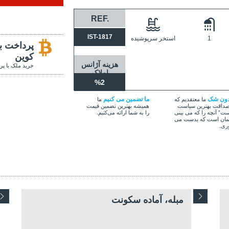
REF.
IST-1817
1
استخر سرپوشیده
پرداخت با
کوین
هزینه آژانس
خرید ملک با پر
املاک
%2
دون شک
ما تضمین می کنیم
ما معتقدیم که
ما
داقت بهترین سیاست
همیشه بهترین تضمین قیمت
ت” آنچه را که می بینی
را به شما ارائه می‌کنیم.
ان است که بدست می
ری.
مبله، آماده سکونت