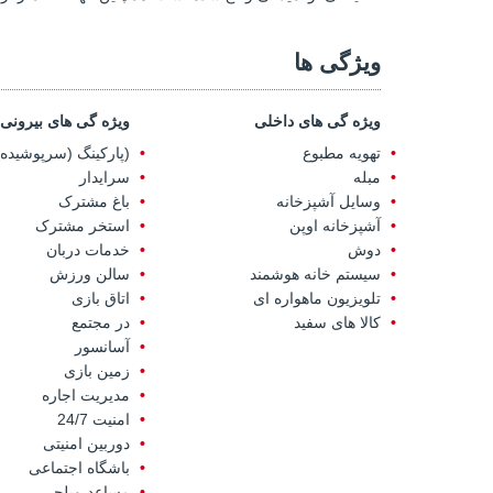
ویژگی ها
ویژه گی های داخلی
ویژه گی های بیرونی
تهویه مطبوع
(پارکینگ (سرپوشیده
مبله
سرایدار
وسایل آشپزخانه
باغ مشترک
آشپزخانه اوپن
استخر مشترک
دوش
خدمات دربان
سیستم خانه هوشمند
سالن ورزش
تلویزیون ماهواره ای
اتاق بازی
کالا های سفید
در مجتمع
آسانسور
زمین بازی
مدیریت اجاره
امنیت 24/7
دوربین امنیتی
باشگاه اجتماعی
مساعد-ویلچر