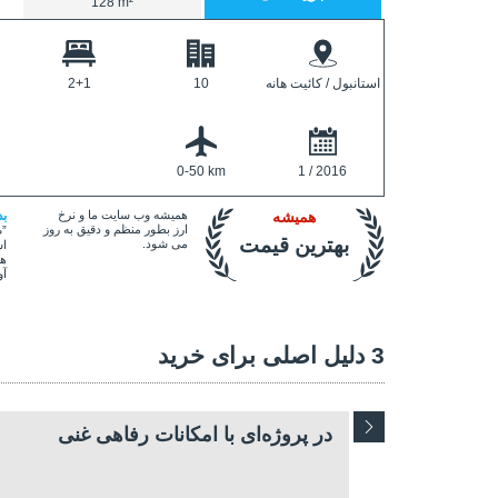
128 m²
استانبول / کائیت هانه
10
2+1
0-50 km
1 / 2016
همیشه
همیشه وب سایت ما و نرخ
ب
ارز بطور منظم و دقیق به روز
”ص
بهترین قیمت
می شود.
اس
هم
آو
3 دلیل اصلی برای خرید
در پروژه‌ای با امکانات رفاهی غنی