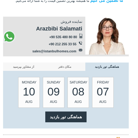
ما تضمین می کنیم
ما همیشه بهترین تضمین قیمت را به شما ارائه می‌کنیم.
نماینده فروش
Arazbibi Salamati
+90 535 480 80 80
+90 212 255 33 55
sales@istanbulhomes.com
هماهنگی تور بازدید
مکان دفتر
از مشاور بپرسید
MONDAY
SUNDAY
SATURDAY
FRIDAY
10
09
08
07
AUG
AUG
AUG
AUG