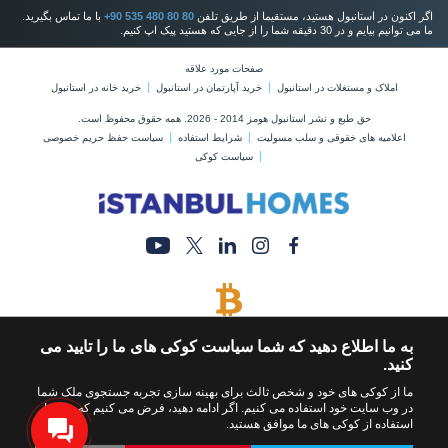
اگر اکنون در استانبول هستید، مستقیما از طریق تلفن
+90 535 480 80 80
با ما تماس بگیرید.
ما می توانیم بیایم و در 30 دقیقه شما را از جایی که هستید پیک اپ کنیم.
صفحات مورد علاقه
املاک و مستغلات در استانبول
خرید آپارتمان در استانبول
خرید خانه در استانبول
حق طبع و نشر استانبول هومز 2014 - 2026. همه حقوق محفوظ است.
اعلامیه های خقوقی و سلب مسولیت
شرایط استفاده
سیاست حفظ حریم خصوصی
سیاست کوکی
پرداخت با بیت کوین
به ما اطلاع دهید که شما سیاست کوکی های ما را تایید می
خرید ملک با پرداخت بیت کوین
کنید.
ما از کوکی های خود و شخص ثالث برای بهینه سازی تجربه جستجوی ملک شما
در وب سایت خود استفاده می کنیم. اگر ادامه دهید، فرض می کنیم که شما با
استفاده از کوکی های ما موافق هستید.