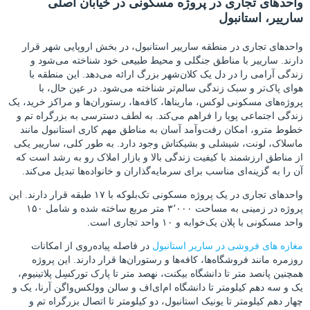
واحدهای تجاری در پروژه مسکونی در خیابان اصلی
سارییر، استانبول
واحدهای تجاری در منطقه سارییر استانبول، در بخش اروپایی شهر قرار
دارند. سارییر با مناطق جنگلی و محیط طبیعی خود شناخته می‌شود و
زندگی آرامی را در دل یک کلان‌شهر بزرگ ارائه می‌دهد. این منطقه با
هوای پاک‌تر و سبک زندگی سالم‌تر شناخته می‌شود. در عین حال، با
پروژه‌های مسکونی لوکس، ماریناها، کافه‌ها، رستوران‌ها و مراکز خرید، یک
زندگی اجتماعی پویا را فراهم می‌کند. به لطف دسترسی به بزرگراه تم و
خطوط مترو، امکان رفت‌وآمد آسان به مناطق مهم کاری استانبول مانند
ماسلاک، لونت، شیشلی و بشیکتاش وجود دارد. به طور کلی، سارییر یکی
از مناطق ارزشمند با کیفیت زندگی بالا و بازار املاک رو به رشد است که
آن را به گزینه‌ای مناسب برای سرمایه‌گذاران و خانواده‌ها تبدیل می‌کند.
واحدهای تجاری در یک پروژه مسکونی تک‌بلوکه با ۱۷ طبقه قرار دارند. این
پروژه در زمینی به مساحت ۳٬۰۰۰ متر مربع ساخته شده و شامل ۱۵۰
واحد مسکونی با پلان یک‌خوابه و ۱۰ واحد تجاری است.
مغازه های فروشی در ساریر استانبول
در فاصله پیاده‌روی از امکانات
روزمره مانند فروشگاه‌ها، کافه‌ها و رستوران‌ها قرار دارند. این پروژه
همچنین پانصد متر تا دانشگاه بیکنت، نهصد متر تا پارک تورکسِل پلاتینیوم،
یک و سه دهم کیلومتر تا دانشگاه ام‌ای‌اف و سالن وولکس‌واگن آرنا، یک و
چهار دهم کیلومتر تا یونیک استانبول، دو کیلومتر تا اتصال بزرگراه تم و