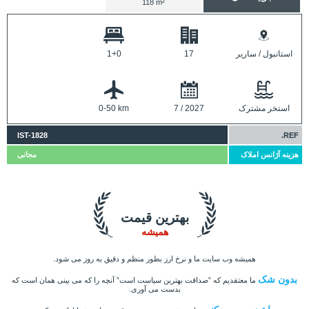
118 m²
استانبول / ساریر
17
1+0
استخر مشترک
7 / 2027
0-50 km
IST-1828
REF.
هزینه آژانس املاک
مجانی
بهترین قیمت
همیشه
همیشه وب سایت ما و نرخ ارز بطور منظم و دقیق به روز می شود.
بدون شک
ما معتقدیم که ”صداقت بهترین سیاست است” آنچه را که می بینی همان است که
بدست می آوری.