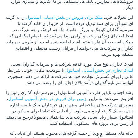
فروشگاه ها، مدارس، بانک ها، سینماها، اپراها، تئاترها و بسیاری موارد
دیگر.
این تحولات خرید
ملک برای فروش در بخش آسیایی استانبول
را به گزینه
ای سودآور برای همه تبدیل کرده است. از خریداران خانه گرفته تا
سرمایه گذاران کوچک یا بزرگ. خانواده‌ها، چه کوچک و چه بزرگ، در
اینجا فضاهای زندگی راحت و آرامی پیدا می‌کنند که با تمام امکاناتی که
ممکن است به آن نیاز داشته باشند احاطه شده است. از طرفی سرمایه
گذاران و شرکت ها می خواهند از مزایای زیست محیطی و اقتصادی
منطقه بهره ببرند.
املاک تجاری، نوع ملک مورد علاقه شرکت ها و سرمایه گذاران است.
املاک تجاری در بخش آسیایی استانبول
با موقعیت مکانی خوب، شرایط
عالی را برای گسترش تجارت خود به شرکت ها ارائه می دهند. همچنین،
آنها به سرمایه گذاران درآمد بالای اجاره ای را وعده می دهند.
رشد اجتناب ناپذیر طرف آسیایی استانبول ارزش سرمایه گذاری زمین را
افزایش می دهد. بنابراین،
زمین برای فروش در بخش آسیایی استانبول
،
هم برای شرکت های ساختمانی و هم برای خریداران ملک با نیت اجاره
دادن، به یک گزینه ارجح می شود. از آنجایی که تقاضا برای مسکن در
استانبول بسیار زیاد است، شرکت های ساختمانی معمولاً ترجیح می دهند
از زمین برای پروژه های مسکونی استفاده کنند.
خانه های مستقل و ویلا از جمله گزینه های محبوب هستند. از آنجایی که