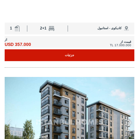
1
2+1
کادیکوی - استانبول
از
قیمت از
357.000 USD
17.000.000 TL
جزئیات