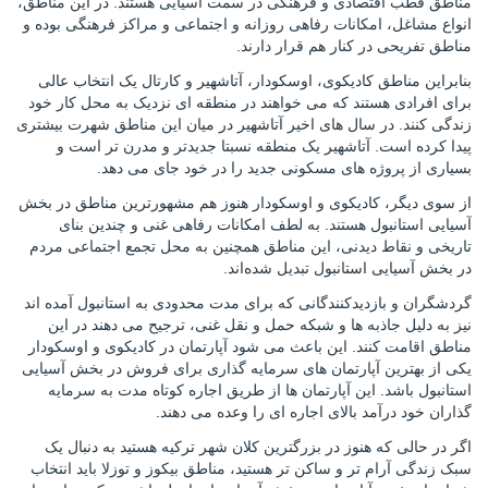
مناطق قطب اقتصادی و فرهنگی در سمت آسیایی هستند. در این مناطق،
انواع مشاغل، امکانات رفاهی روزانه و اجتماعی و مراکز فرهنگی بوده و
مناطق تفریحی در کنار هم قرار دارند.
بنابراین مناطق کادیکوی، اوسکودار، آتاشهیر و کارتال یک انتخاب عالی
برای افرادی هستند که می خواهند در منطقه ای نزدیک به محل کار خود
زندگی کنند. در سال های اخیر آتاشهیر در میان این مناطق شهرت بیشتری
پیدا کرده است. آتاشهیر یک منطقه نسبتا جدیدتر و مدرن تر است و
بسیاری
از پروژه های مسکونی جدید را در خود جای می دهد.
از سوی دیگر، کادیکوی و اوسکودار هنوز هم مشهورترین مناطق در بخش
آسیایی استانبول هستند. به لطف امکانات رفاهی غنی و چندین بنای
تاریخی و نقاط دیدنی، این مناطق همچنین به محل تجمع اجتماعی مردم
در بخش آسیایی استانبول تبدیل شده‌اند.
گردشگران و بازدیدکنندگانی که برای مدت محدودی به استانبول آمده اند
نیز به دلیل جاذبه ها و شبکه حمل و نقل غنی، ترجیح می دهند در این
مناطق اقامت کنند. این باعث می شود آپارتمان در کادیکوی و اوسکودار
یکی از بهترین آپارتمان های سرمایه گذاری برای فروش در بخش آسیایی
استانبول باشد. این آپارتمان ها از طریق اجاره کوتاه مدت به سرمایه
گذاران خود درآمد بالای اجاره ای را وعده می دهند.
اگر در حالی که هنوز در بزرگترین کلان شهر ترکیه هستید به دنبال یک
سبک زندگی آرام تر و ساکن تر هستید، مناطق بیکوز و توزلا باید انتخاب