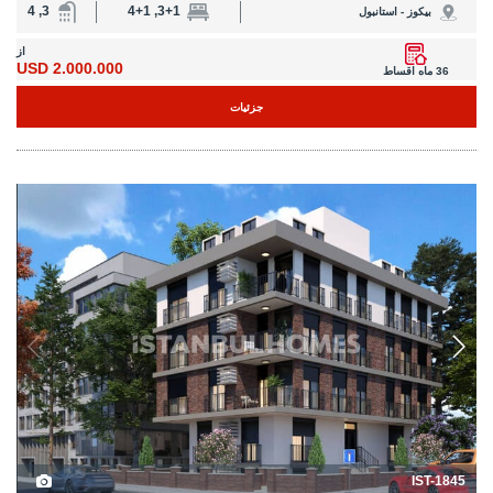
3, 4
3+1, 4+1
بیکوز - استانبول
از
2.000.000 USD
36 ماه اقساط
جزئیات
IST-1845