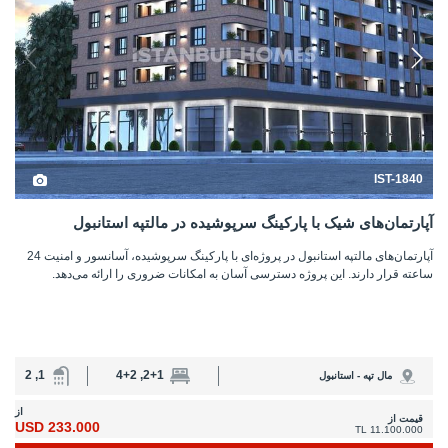
IST-1840
آپارتمان‌های شیک با پارکینگ سرپوشیده در مالتپه استانبول
آپارتمان‌های مالتپه استانبول در پروژه‌ای با پارکینگ سرپوشیده، آسانسور و امنیت 24
ساعته قرار دارند. این پروژه دسترسی آسان به امکانات ضروری را ارائه می‌دهد.
1, 2
2+1, 4+2
مال تپه - استانبول
از
قیمت از
233.000 USD
11.100.000 TL
جزئیات
>
8
...
4
3
2
1
<