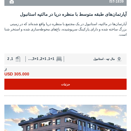
1, 2
1+1, 2+1, 3+1, 4+1
مال تپه - استانبول
از
305.000 USD
جزئیات