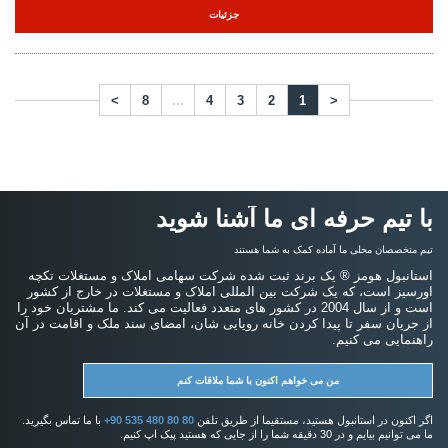
با تیم حرفه ای ما آشنا شوید
تیم متخصصان محلی ما آماده کمک به شما هستند
استانبول هومز ® یک برند ثبت شده شرکت سهامی املاک و مستغلات تکچه
اورسیز است، که یک شرکت بین المللی املاک و مستغلات در خارج از کشور
است و از سال 2004 در کشور های متعدد فعالیت می کند. ما مشتریان خود را
از جریان سفر تا پیدا کردن خانه رویایی شان، امضای سند ملک و اقامت در آن
راهنمایی می کنیم.
من می خواهم اکنون با شما ملاقات کنم
اگر اکنون در استانبول هستید، مستقیما از طریق تلفن
+90 535 480 80 80
با ما تماس بگیرید.
ما می توانیم بیایم و در 30 دقیقه شما را از جایی که هستید پیک اپ کنیم.
صفحات مورد علاقه
املاک و مستغلات در استانبول
خرید آپارتمان در استانبول
خرید خانه در استانبول
حق طبع و نشر استانبول هومز 2014 - 2026. همه حقوق محفوظ است.
اعلامیه های خقوقی و سلب مسولیت
شرایط استفاده
سیاست حفظ حریم خصوصی
سیاست کوکی