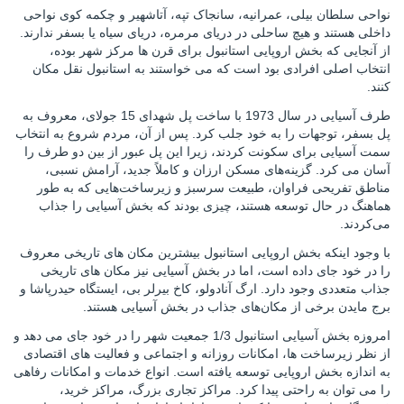
نواحی سلطان بیلی، عمرانیه، سانجاک تپه، آتاشهیر و چکمه کوی نواحی
داخلی هستند و هیچ ساحلی در دریای مرمره، دریای سیاه یا بسفر ندارند.
از آنجایی که بخش اروپایی استانبول برای قرن ها مرکز شهر بوده،
انتخاب اصلی افرادی بود است که می خواستند به استانبول نقل مکان
کنند.
طرف آسیایی در سال 1973 با ساخت پل شهدای 15 جولای، معروف به
پل بسفر، توجهات را به خود جلب کرد. پس از آن، مردم شروع به انتخاب
سمت آسیایی برای سکونت کردند، زیرا این پل عبور از بین دو طرف را
آسان می کرد. گزینه‌های مسکن ارزان و کاملاً جدید، آرامش نسبی،
مناطق
تفریحی فراوان، طبیعت سرسبز و زیرساخت‌هایی که به طور
هماهنگ در حال توسعه هستند، چیزی بودند که بخش آسیایی را جذاب
می‌کردند.
با وجود اینکه بخش اروپایی استانبول بیشترین مکان های تاریخی معروف
را در خود جای داده است، اما در بخش آسیایی نیز مکان های تاریخی
جذاب متعددی وجود دارد. ارگ آنادولو، کاخ بیرلر بی، ایستگاه حیدرپاشا و
برج مایدن برخی از مکان‌های جذاب در بخش آسیایی هستند.
امروزه بخش آسیایی استانبول 1/3 جمعیت شهر را در خود جای می دهد و
از نظر زیرساخت ها، امکانات روزانه و اجتماعی و فعالیت های اقتصادی
به اندازه بخش اروپایی توسعه یافته است. انواع خدمات و امکانات رفاهی
را می توان به راحتی پیدا کرد. مراکز تجاری بزرگ، مراکز خرید،