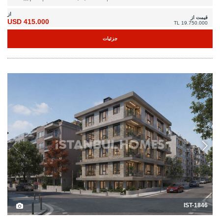
از
قیمت از
415.000 USD
19.750.000 TL
جزئیات
IST-1846