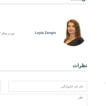
Leyla Zengin
من در سال 1987 در آدییمان، یک شهر کوچک تاریخی آناتولی ترکیه به ...
نظرات