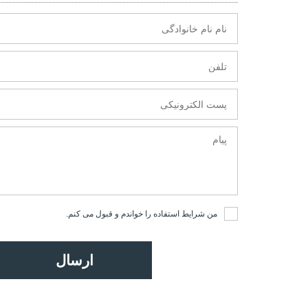
من
شرایط استفاده
را خواندم و قبول می کنم.
ارسال
هنمای سرمایه‌گذاری پربازده
تحول شهری در استانبول: املاک و مستغلات و سرمایه‌گذاری