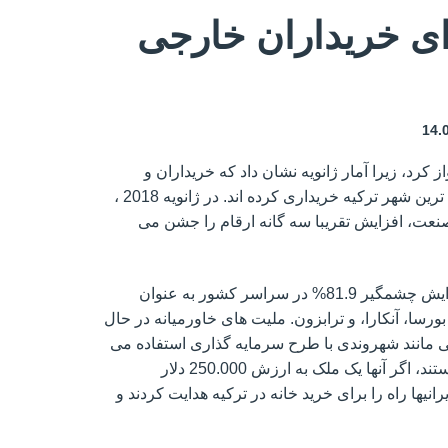
ای خریداران خارجی
14.
استانبول در سال 2019 شروع به پرواز کرد، زیرا آمار ژانویه نشان داد که خریداران و
سرمایه گذاران خارجی 1361 خانه را در بزرگترین و برجسته ترین شهر ترکیه خریداری کرده اند. در ژانویه 2018 ،
های صنعت، افزایش تقریبا سه گانه ارقام را جشن می
به طور کلی، آمار سال به سال برای ژانویه 2019 ، شاهد افزایش چشمگیر 81.9% در سراسر کشور به عنوان
بورسا، آنکارا، و ترابزون. ملیت های خاورمیانه در حال
هایی مانند شهروندی با طرح سرمایه گذاری استفاده می
هستند، اگر آنها یک ملک به ارزش 250.000 دلار
نیها راه را برای خرید خانه در ترکیه هدایت کردند و