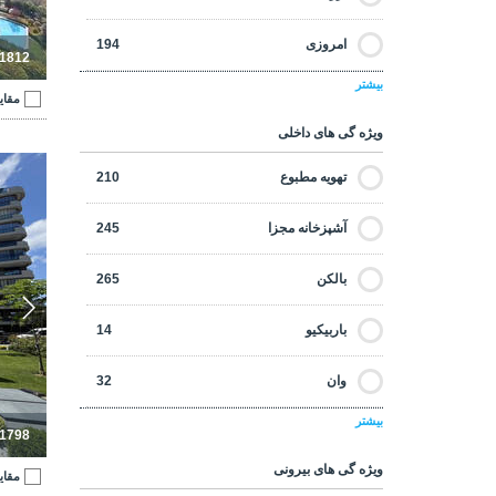
امروزی
194
-1812
بیشتر
با تخفیف
21
مقای
ویژه گی های داخلی
با تضمین درآمد اجاره ای
18
آپارتمان‌های 
تهویه مطبوع
210
جلو ساحل
4
آشپزخانه مجزا
245
خرید اقساطی
135
بالکن
265
در فاصله پیاده روی تا امکانات رفاهی
283
باربیکیو
14
در فاصله پیاده روی تا ساحل
48
وان
32
دست دوم
53
بیشتر
کرکره ها
61
-1798
سرمایه گذاری
230
ویژه گی های بیرونی
مقای
انبار
69