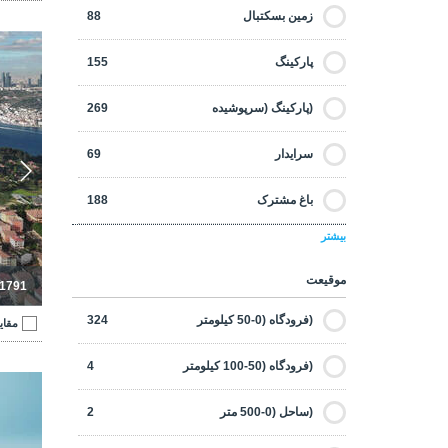
لوکس
150
زمین بسکتبال
88
اتاق رختکن
95
آپارتما
مناسب برای اخذ شهروندی
261
پارکینگ
155
حمام اختصاصی
241
منظره دریا
76
(پارکینگ (سرپوشیده
269
بخاری
16
نوساز
285
سرایدار
69
کمد لباس
74
پیشنهادات داغ
0
باغ مشترک
188
مبله
32
گلف
3
بیشتر
استخر مشترک
163
ژانراتور
123
موقیعت
-1791
خدمات دربان
151
جکوزی
14
(فرودگاه (0-50 کیلومتر
324
مقای
سالن ورزش
201
وسایل آشپزخانه
280
(فرودگاه (50-100 کیلومتر
4
زمین فتبال
37
اتاق لباس شویی
88
(ساحل (0-500 متر
2
اتاق بازی
84