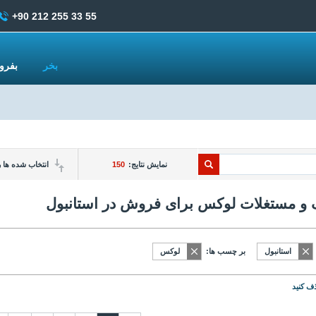
+90 212 255 33 55
بخر
بفر
نمایش نتایج:
150
انتخاب شده ها ر
 و مستغلات لوکس برای فروش در استانبول
استانبول
بر چسب ها:
لوکس
ف کنید