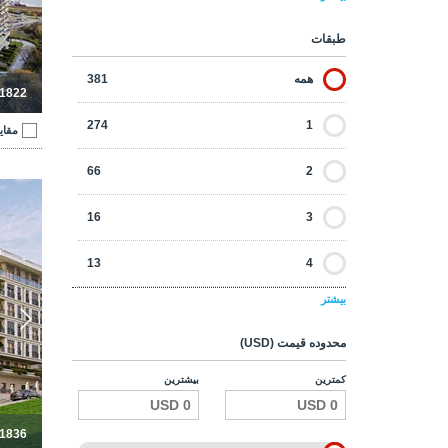
14
5
طبقات
6
6
همه
381
-1822
5
6+
274
1
مقای
66
2
آپارتمان‌ها
16
3
13
4
بیشتر
8
5
محدوده قیمت (USD)
4
5+
کمترین
بیشترین
-1836