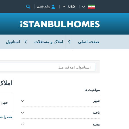
وارد شدن
USD
صفحه اصلی
املاک و مستغلات
استانبول
املاک
موقعیت ها
شهر
شهر:
ناحیه
همه را حذ
محله