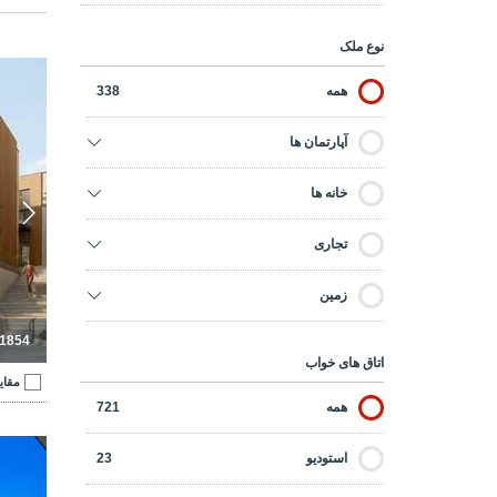
نوع ملک
خانه‌های
همه
338
آپارتمان ها
خانه ها
تجاری
زمین
-1854
اتاق های خواب
مقای
همه
721
آپارتمان
استودیو
23