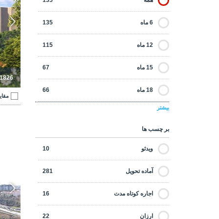
همه
135
6 ماه
135
12 ماه
115
15 ماه
67
-1826
18 ماه
66
مقای
بیشتر
24 ماه
52
بر چسب ها
30 ماه
16
ویدئو
10
36 ماه
12
آماده تحویل
281
48 ماه
2
اجاره کوتاه مدت
16
60 ماه
1
ارزان
22