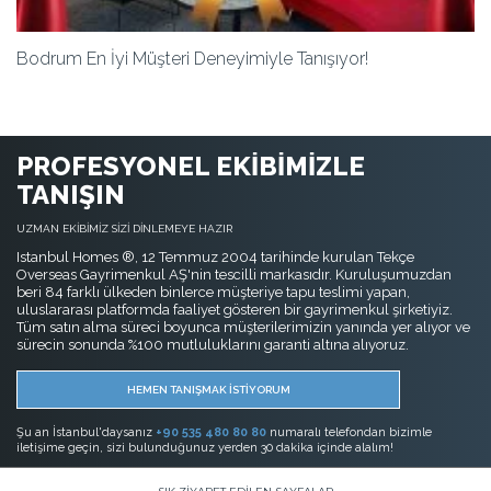
Bodrum En İyi Müşteri Deneyimiyle Tanışıyor!
PROFESYONEL EKİBİMİZLE
TANIŞIN
UZMAN EKİBİMİZ SİZİ DİNLEMEYE HAZIR
Istanbul Homes ®, 12 Temmuz 2004 tarihinde kurulan Tekçe
Overseas Gayrimenkul AŞ'nin tescilli markasıdır. Kuruluşumuzdan
beri 84 farklı ülkeden binlerce müşteriye tapu teslimi yapan,
uluslararası platformda faaliyet gösteren bir gayrimenkul şirketiyiz.
Tüm satın alma süreci boyunca müşterilerimizin yanında yer alıyor ve
sürecin sonunda %100 mutluluklarını garanti altına alıyoruz.
HEMEN TANIŞMAK İSTİYORUM
Şu an İstanbul'daysanız
+90 535 480 80 80
numaralı telefondan bizimle
iletişime geçin, sizi bulunduğunuz yerden 30 dakika içinde alalım!