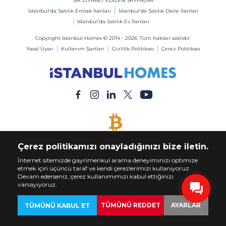
SIK ZİYARET EDİLEN SAYFALAR
İstanbul'da Satılık Emlak İlanları
İstanbul'da Satılık Daire İlanları
İstanbul'da Satılık Ev İlanları
Copyright Istanbul Homes © 2014 - 2026. Tüm hakları saklıdır.
Yasal Uyarı
Kullanım Şartları
Gizlilik Politikası
Çerez Politikası
BİTCOİN KABUL EDİLİR
Çerez politikamızı onayladığınızı bize iletin.
Bitcoin ile Dilediğiniz Mülkü Satın Alın
İnternet sitemizde gayrimenkul arama deneyiminizi optimize
etmek için üçüncü taraf ve kendi çerezlerimizi kullanıyoruz.
Devam ederseniz, çerez kullanımımızı kabul ettiğinizi
varsayıyoruz.
TÜMÜNÜ REDDET
AYARLAR
TÜMÜNÜ KABUL ET
GERİ
EMLAKLAR
ÖZELLEŞTİR