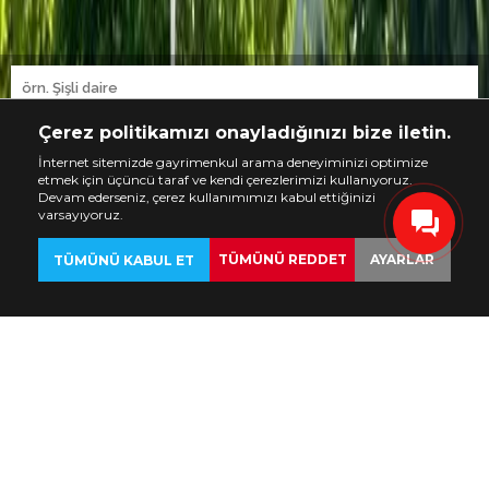
Çerez politikamızı onayladığınızı bize iletin.
İnternet sitemizde gayrimenkul arama deneyiminizi optimize
etmek için üçüncü taraf ve kendi çerezlerimizi kullanıyoruz.
Devam ederseniz, çerez kullanımımızı kabul ettiğinizi
varsayıyoruz.
TÜMÜNÜ REDDET
AYARLAR
TÜMÜNÜ KABUL ET
GERİ
EMLAKLAR
ÖZELLEŞTİR
ISTANBUL HOMES ® ile
İstanbul'da Satılık Mülkler
Istanbul Homes ®, TEKCE Gayrimenkul’ün
küresel emlak ekosisteminin bir parçası
olarak
İstanbul’da faaliyet gösteren resmi
yerel markasıdır. Mobil kullanıcı dostu internet sitemizde