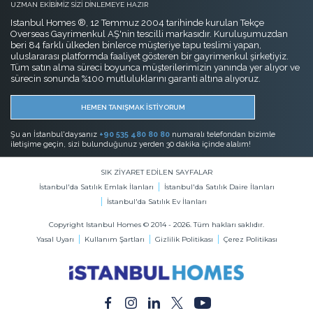
UZMAN EKİBİMİZ SİZİ DİNLEMEYE HAZIR
Istanbul Homes ®, 12 Temmuz 2004 tarihinde kurulan Tekçe
Overseas Gayrimenkul AŞ'nin tescilli markasıdır. Kuruluşumuzdan
beri 84 farklı ülkeden binlerce müşteriye tapu teslimi yapan,
uluslararası platformda faaliyet gösteren bir gayrimenkul şirketiyiz.
Tüm satın alma süreci boyunca müşterilerimizin yanında yer alıyor ve
sürecin sonunda %100 mutluluklarını garanti altına alıyoruz.
HEMEN TANIŞMAK İSTİYORUM
Şu an İstanbul'daysanız
+90 535 480 80 80
numaralı telefondan bizimle
iletişime geçin, sizi bulunduğunuz yerden 30 dakika içinde alalım!
SIK ZİYARET EDİLEN SAYFALAR
İstanbul'da Satılık Emlak İlanları
İstanbul'da Satılık Daire İlanları
İstanbul'da Satılık Ev İlanları
Copyright Istanbul Homes © 2014 - 2026. Tüm hakları saklıdır.
Yasal Uyarı
Kullanım Şartları
Gizlilik Politikası
Çerez Politikası