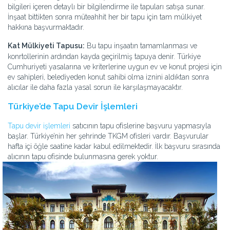
bilgileri içeren detaylı bir bilgilendirme ile tapuları satışa sunar.
İnşaat bittikten sonra müteahhit her bir tapu için tam mülkiyet
hakkına başvurmaktadır.
Kat Mülkiyeti Tapusu:
Bu tapu inşaatın tamamlanması ve
konrtollerinin ardından kayda geçirilmiş tapuya denir. Türkiye
Cumhuriyeti yasalarına ve kriterlerine uygun ev ve konut projesi için
ev sahipleri, belediyeden konut sahibi olma iznini aldıktan sonra
alıcılar ile daha fazla yasal sorun ile karşılaşmayacaktır.
Türkiye’de Tapu Devir İşlemleri
Tapu devir işlemleri
satıcının tapu ofislerine başvuru yapmasıyla
başlar. Türkiye’nin her şehrinde TKGM ofisleri vardır. Başvurular
hafta içi öğle saatine kadar kabul edilmektedir. İlk başvuru sırasında
alıcının tapu ofisinde bulunmasına gerek yoktur.