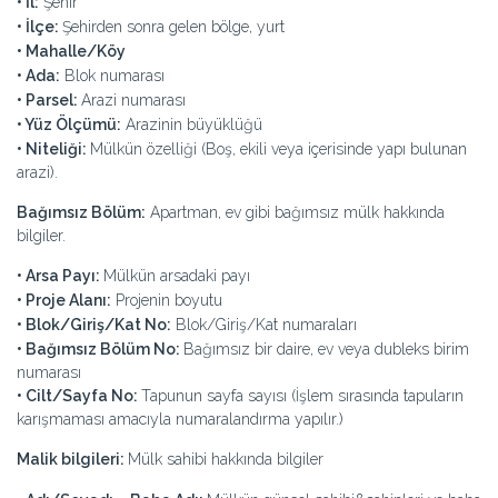
• İl:
Şehir
• İlçe:
Şehirden sonra gelen bölge, yurt
• Mahalle/Köy
• Ada:
Blok numarası
• Parsel:
Arazi numarası
• Yüz Ölçümü:
Arazinin büyüklüğü
• Niteliği:
Mülkün özelliği (Boş, ekili veya içerisinde yapı bulunan
arazi).
Bağımsız Bölüm:
Apartman, ev gibi bağımsız mülk hakkında
bilgiler.
• Arsa Payı:
Mülkün arsadaki payı
• Proje Alanı:
Projenin boyutu
• Blok/Giriş/Kat No:
Blok/Giriş/Kat numaraları
• Bağımsız Bölüm No:
Bağımsız bir daire, ev veya dubleks birim
numarası
• Cilt/Sayfa No:
Tapunun sayfa sayısı (İşlem sırasında tapuların
karışmaması amacıyla numaralandırma yapılır.)
Malik bilgileri:
Mülk sahibi hakkında bilgiler