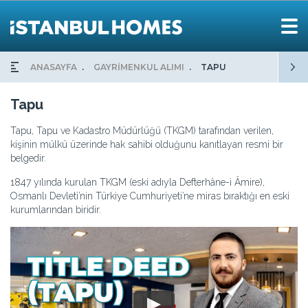
ANASAYFA
GAYRİMENKUL ALIMI
TAPU
Tapu
Tapu, Tapu ve Kadastro Müdürlüğü (TKGM) tarafından verilen,
kişinin mülkü üzerinde hak sahibi olduğunu kanıtlayan resmi bir
belgedir.
1847 yılında kurulan TKGM (eski adıyla Defterhâne-i Âmire),
Osmanlı Devleti’nin Türkiye Cumhuriyeti’ne miras bıraktığı en eski
kurumlarından biridir.