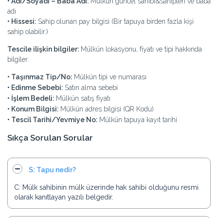
• Adı/Soyadı – Baba Adı:
Mülkün güncel sahibi&sahipleri ve baba
adı
• Hissesi:
Sahip olunan pay bilgisi (Bir tapuya birden fazla kişi
sahip olabilir.)
Tescile ilişkin bilgiler:
Mülkün lokasyonu, fiyatı ve tipi hakkında
bilgiler.
• Taşınmaz Tip/No:
Mülkün tipi ve numarası
• Edinme Sebebi:
Satın alma sebebi
• İşlem Bedeli:
Mülkün satış fiyatı
• Konum Bilgisi:
Mülkün adres bilgisi (QR Kodu)
• Tescil Tarihi/Yevmiye No:
Mülkün tapuya kayıt tarihi
Sıkça Sorulan Sorular
S: Tapu nedir?
C: Mülk sahibinin mülk üzerinde hak sahibi olduğunu resmi
olarak kanıtlayan yazılı belgedir.