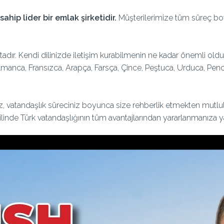
hip lider bir emlak şirketidir.
Müşterilerimize tüm süreç boy
dır. Kendi dilinizde iletişim kurabilmenin ne kadar önemli old
lmanca, Fransızca, Arapça, Farsça, Çince, Peştuca, Urduca, Pen
, vatandaşlık süreciniz boyunca size rehberlik etmekten mutluluk
ahilinde Türk vatandaşlığının tüm avantajlarından yararlanmanıza 