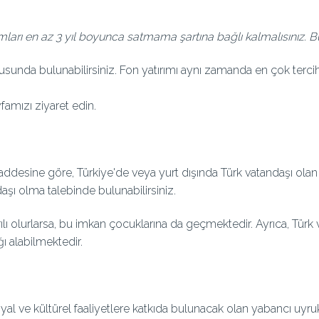
arı en az 3 yıl boyunca satmama şartına bağlı kalmalısınız. Bu ş
usunda bulunabilirsiniz. Fon yatırımı aynı zamanda en çok tercih
famızı ziyaret edin.
maddesine göre, Türkiye'de veya yurt dışında Türk vatandaşı ola
şı olma talebinde bulunabilirsiniz.
 olurlarsa, bu imkan çocuklarına da geçmektedir. Ayrıca, Türk 
ğı alabilmektedir.
 ve kültürel faaliyetlere katkıda bulunacak olan yabancı uyruklu k