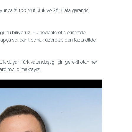
unca % 100 Mutluluk ve Sıfır Hata garantisi
uğunu biliyoruz. Bu nedenle ofislerimizde
capça vb. dahil olmak üzere 20'den fazla dilde
 duyar. Türk vatandaşlığı için gerekli olan her
yardımcı olmaktayız.