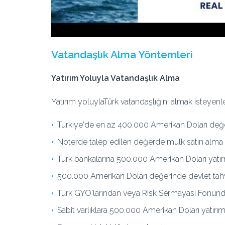
Vatandaşlık Alma Yöntemleri
Yatırım Yoluyla Vatandaşlık Alma
Yatırım yoluyla
Türk vatandaşlığını almak isteyenle
Türkiye'de en az 400.000 Amerikan Doları değ
Noterde talep edilen değerde mülk satın alma 
Türk bankalarına 500.000 Amerikan Doları yatı
500.000 Amerikan Doları değerinde devlet tahvi
Türk GYO'larından veya Risk Sermayasi Fonunda
Sabit varlıklara 500.000 Amerikan Doları yatır