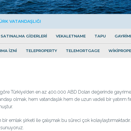
ÜRK VATANDAŞLIĞI
SATINALMA GİDERLERİ
VEKALETNAME
TAPU
GAYRİM
RMA İZNİ
TELEPROPERTY
TELEMORTGAGE
WİKİPROP
göre Türkiye’den en az 400.000 ABD Doları değerinde gayrimenk
tandaşı olmak, hem vatandaşlık hem de uzun vadeli bir yatırım f
muştur.
bir emlak şirketi ile çalışmak bu süreci çok kolaylaştırmaktadır
i sunuyoruz.