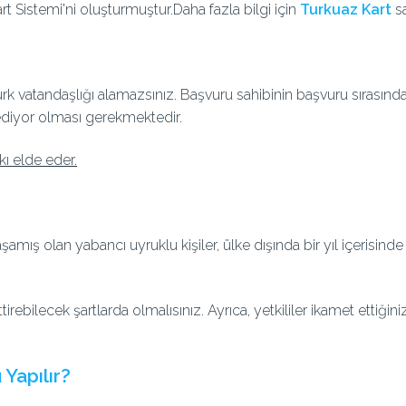
rt Sistemi'ni oluşturmuştur.
Daha fazla bilgi için
Turkuaz Kart
sa
k vatandaşlığı alamazsınız. Başvuru sahibinin başvuru sırasında 
m ediyor olması gerekmektedir.
ı elde eder.
aşamış olan yabancı uyruklu kişiler, ülke dışında bir yıl içeris
ebilecek şartlarda olmalısınız. Ayrıca, yetkililer ikamet ettiğini
 Yapılır?