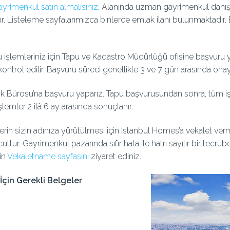
ayrimenkul satın almalısınız
. Alanında uzman gayrimenkul danışma
ır. Listeleme sayfalarımızca binlerce emlak ilanı bulunmaktadır
u işlemleriniz için Tapu ve Kadastro Müdürlüğü ofisine başvuru
kontrol edilir. Başvuru süreci genellikle 3 ve 7 gün arasında ona
ik Bürosu’na başvuru yaparız. Tapu başvurusundan sonra, tüm iş
işlemler 2 ilâ 6 ay arasında sonuçlanır.
rin sizin adınıza yürütülmesi için Istanbul Homes’a vekalet verme
r. Gayrimenkul pazarında sıfır hata ile hatrı sayılır bir tecrübey
çin
Vekaletname sayfasını
ziyaret ediniz.
İçin Gerekli Belgeler