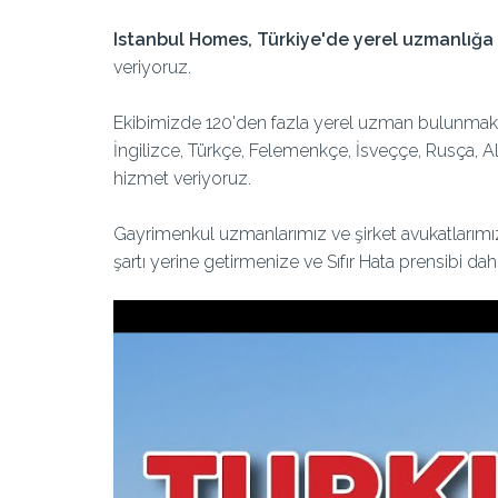
I
stanbul Homes, Türkiye'de yerel uzmanlığa sa
veriyoruz.
Ekibimizde 120'den fazla yerel uzman bulunmakta
İngilizce, Türkçe, Felemenkçe, İsveççe, Rusça, A
hizmet veriyoruz.
Gayrimenkul uzmanlarımız ve şirket avukatlarımız
şartı yerine getirmenize ve Sıfır Hata prensibi d