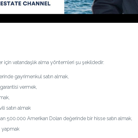
r için vatandaşlık alma yöntemleri şu şekildedir:
erinde gayrimenkul satın almak,
garantisi vermek,
rmak,
li satın almak
n 500.000 Amerikan Doları değerinde bir hisse satın almak,
ım yapmak