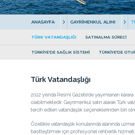
ANASAYFA
GAYRİMENKUL ALIMI
T
TÜRK VATANDAŞLIĞI
SATINALMA SÜRECİ
TÜRKİYE'DE SAĞLIK SİSTEMİ
TÜRKİYE'DE OTU
Türk Vatandaşlığı
2022 yılında Resmi Gazete’de yayımlanan karara 
olabilmektedir. Gayrimenkul satın alarak Türk va
tercih edilen vatandaşlık seçeneklerinden biri ol
Özellikle vatandaşlık konularında alanında uzman 
basitleştirmek için profesyonel rehberlik hizmet